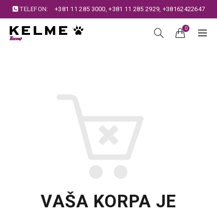
TELEFON:
+381 11 285 3000
,
+381 11 285 2929
,
+38162422647
0
VAŠA KORPA JE