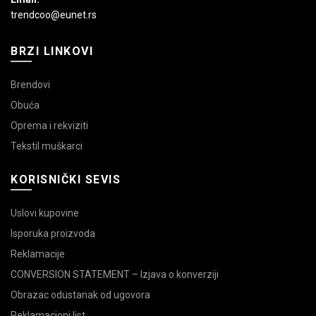
trendcoo@eunet.rs
BRZI LINKOVI
Brendovi
Obuća
Oprema i rekviziti
Tekstil muškarci
KORISNIČKI SEVIS
Uslovi kupovine
Isporuka proizvoda
Reklamacije
CONVERSION STATEMENT – Izjava o konverziji
Obrazac odustanak od ugovora
Reklamacioni list