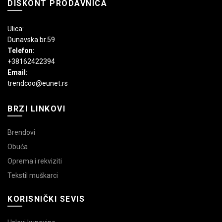
DISKONT PRODAVNICA
Ulica:
Dunavska br.59
Telefon:
+38162422394
Email:
trendcoo@eunet.rs
BRZI LINKOVI
Brendovi
Obuća
Oprema i rekviziti
Tekstil muškarci
KORISNIČKI SEVIS