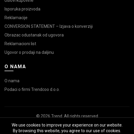
Uslovi kupovine
Isporuka proizvoda
Reklamacije
CONVERSION STATEMENT – Izjava o konverziji
Obrazac odustanak od ugovora
Reklamacioni list
Ugovor o prodaji na daljinu
O NAMA
O nama
Podaci o firmi Trendcoo d.o.o.
© 2026
Trend
. All rights reserved
We use cookies to improve your experience on our website.
Izrada sajta
HappyMedia
,
Optimizacija sajta
By browsing this website, you agree to our use of cookies.