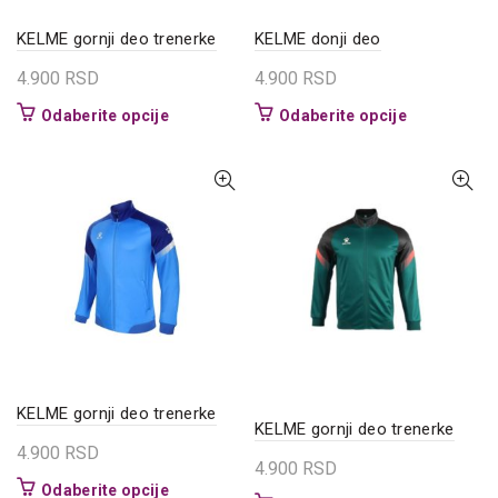
proizvoda.
proizvoda.
KELME donji deo
KELME gornji deo trenerke
4.900
RSD
4.900
RSD
Ovaj
Ovaj
Odaberite opcije
Odaberite opcije
proizvod
proizvod
ima
ima
više
više
varijanti.
varijanti.
Opcije
Opcije
mogu
mogu
biti
biti
izabrane
izabrane
na
na
stranici
stranici
proizvoda.
proizvoda.
KELME gornji deo trenerke
KELME gornji deo trenerke
4.900
RSD
4.900
RSD
Ovaj
Odaberite opcije