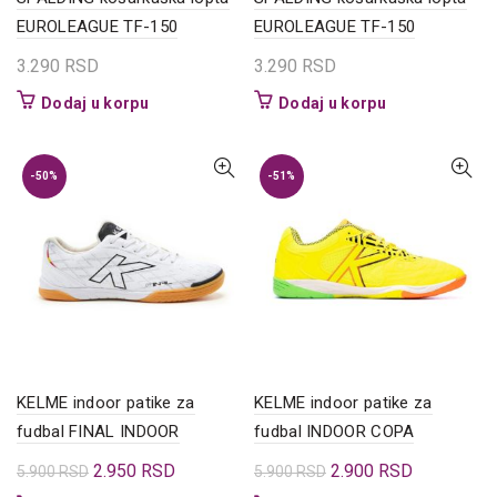
EUROLEAGUE TF-150
EUROLEAGUE TF-150
3.290
RSD
3.290
RSD
Dodaj u korpu
Dodaj u korpu
-50%
-51%
KELME indoor patike za
KELME indoor patike za
fudbal FINAL INDOOR
fudbal INDOOR COPA
Originalna
Trenutna
Originalna
Trenutna
2.950
RSD
2.900
RSD
5.900
RSD
5.900
RSD