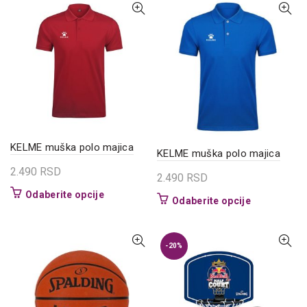
varijanti.
Opcije
mogu
biti
izabrane
na
stranici
proizvoda.
KELME muška polo majica
KELME muška polo majica
2.490
RSD
2.490
RSD
Ovaj
Odaberite opcije
Ovaj
Odaberite opcije
proizvod
proizvod
ima
ima
više
više
-20%
varijanti.
varijanti.
Opcije
Opcije
mogu
mogu
biti
biti