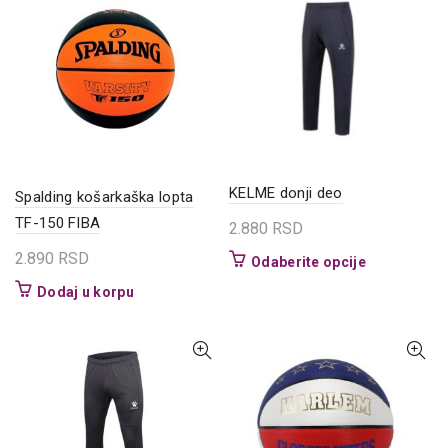
KELME donji deo
Spalding košarkaška lopta
TF-150 FIBA
2.880
RSD
2.890
RSD
Ovaj
Odaberite opcije
proizvod
Dodaj u korpu
ima
više
varijanti.
Opcije
mogu
biti
izabrane