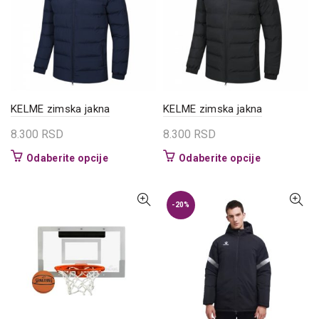
biti
izabrane
na
stranici
proizvoda.
KELME zimska jakna
KELME zimska jakna
8.300
RSD
8.300
RSD
Ovaj
Ovaj
Odaberite opcije
Odaberite opcije
proizvod
proizvod
ima
ima
više
više
-20%
varijanti.
varijanti.
Opcije
Opcije
mogu
mogu
biti
biti
izabrane
izabrane
na
na
stranici
stranici