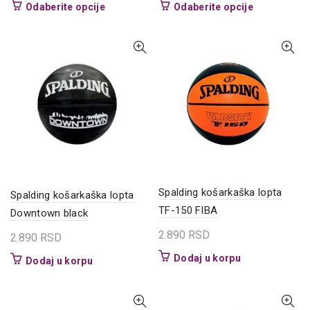
cena
cena
cena
cena
Ovaj
Ovaj
Odaberite opcije
Odaberite opcije
je
je:
je
je:
proizvod
proizvod
bila:
2.950 RSD.
bila:
2.900 RSD.
ima
ima
5.900 RSD.
5.900 RSD.
više
više
varijanti.
varijanti.
Opcije
Opcije
mogu
mogu
biti
biti
izabrane
izabrane
na
na
stranici
stranici
proizvoda.
proizvoda.
Spalding košarkaška lopta
Spalding košarkaška lopta
TF-150 FIBA
Downtown black
2.890
RSD
2.890
RSD
Dodaj u korpu
Dodaj u korpu