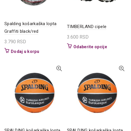
Spalding košarkaška lopta
TIMBERLAND cipele
Graffiti black/red
3.600
RSD
3.790
RSD
Ovaj
Odaberite opcije
Dodaj u korpu
proizvod
ima
više
varijanti.
Opcije
mogu
biti
izabrane
na
stranici
proizvoda.
SPALDING košarkaška lopta
SPALDING košarkaška lopta