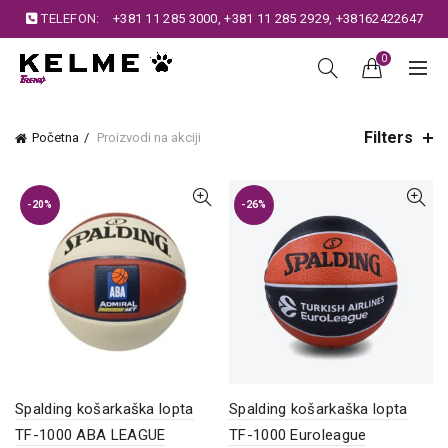
TELEFON:
+381 11 285 3000
,
+381 11 285 2929
,
+38162422647
0
Filters
Početna
Proizvodi na akciji
-20%
-26%
Spalding košarkaška lopta
Spalding košarkaška lopta
TF-1000 ABA LEAGUE
TF-1000 Euroleague