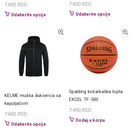
7.600
RSD
7.600
RSD
Ovaj
Odaberite opcije
Ovaj
Odaberite opcije
proizvod
proizvod
ima
ima
više
više
varijanti.
varijanti.
Opcije
Opcije
mogu
mogu
biti
biti
izabrane
izabrane
na
na
stranici
stranici
proizvoda.
proizvoda.
Spalding košarkaška lopta
KELME muška dukserica sa
EXCEL TF-500
kapuljačom
7.490
RSD
7.600
RSD
Dodaj u korpu
Ovaj
Odaberite opcije
proizvod