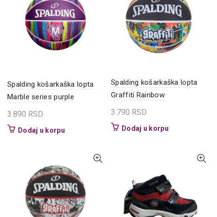
Opcije
Opcije
mogu
mogu
biti
biti
izabrane
izabrane
na
na
stranici
stranici
proizvoda.
proizvoda.
Spalding košarkaška lopta
Spalding košarkaška lopta
Graffiti Rainbow
Marble series purple
3.790
RSD
3.890
RSD
Dodaj u korpu
Dodaj u korpu