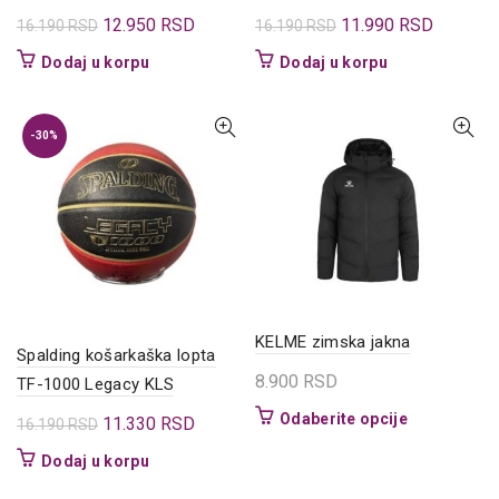
Originalna
Trenutna
Originalna
Trenutna
12.950
RSD
11.990
RSD
16.190
RSD
16.190
RSD
cena
cena
cena
cena
Dodaj u korpu
Dodaj u korpu
je
je:
je
je:
bila:
12.950 RSD.
bila:
11.990 
16.190 RSD.
16.190 RSD.
-30%
KELME zimska jakna
Spalding košarkaška lopta
8.900
RSD
TF-1000 Legacy KLS
Ovaj
Odaberite opcije
Originalna
Trenutna
11.330
RSD
16.190
RSD
proizvod
cena
cena
Dodaj u korpu
ima
je
je:
više