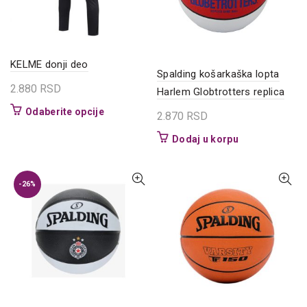
na
stranici
proizvoda.
KELME donji deo
Spalding košarkaška lopta
2.880
RSD
Harlem Globtrotters replica
Ovaj
Odaberite opcije
2.870
RSD
proizvod
Dodaj u korpu
ima
više
varijanti.
-26%
Opcije
mogu
biti
izabrane
na
stranici
proizvoda.