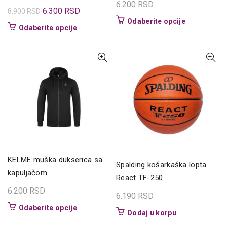
6.200
RSD
Originalna
Trenutna
6.300
RSD
8.900
RSD
Ovaj
Odaberite opcije
cena
cena
Ovaj
Odaberite opcije
proizvod
je
je:
proizvod
ima
bila:
6.300 RSD.
ima
više
8.900 RSD.
više
varijanti.
varijanti.
Opcije
Opcije
mogu
mogu
biti
biti
izabrane
izabrane
na
na
stranici
stranici
proizvoda.
proizvoda.
KELME muška dukserica sa
Spalding košarkaška lopta
kapuljačom
React TF-250
6.200
RSD
6.190
RSD
Ovaj
Odaberite opcije
Dodaj u korpu
proizvod