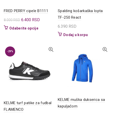
FRED PERRY cipele B1111
Spalding košarkaška lopta
TF-250 React
Originalna
Trenutna
6.400
RSD
8.000
RSD
cena
cena
6.390
RSD
Ovaj
Odaberite opcije
je
je:
proizvod
Dodaj u korpu
bila:
6.400 RSD.
ima
8.000 RSD.
više
varijanti.
-29%
Opcije
mogu
biti
izabrane
na
stranici
proizvoda.
KELME muška dukserica sa
KELME turf patike za fudbal
kapuljačom
FLAMENCO