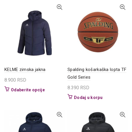
bila:
11.330 RSD.
varijanti.
16.190 RSD.
Opcije
mogu
biti
izabrane
na
stranici
proizvoda.
KELME zimska jakna
Spalding košarkaška lopta TF
Gold Series
8.900
RSD
8.390
RSD
Ovaj
Odaberite opcije
proizvod
Dodaj u korpu
ima
više
varijanti.
Opcije
mogu