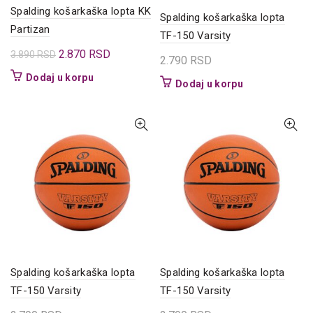
Spalding košarkaška lopta KK
Spalding košarkaška lopta
Partizan
TF-150 Varsity
Originalna
Trenutna
2.870
RSD
3.890
RSD
2.790
RSD
cena
cena
Dodaj u korpu
Dodaj u korpu
je
je:
bila:
2.870 RSD.
3.890 RSD.
Spalding košarkaška lopta
Spalding košarkaška lopta
TF-150 Varsity
TF-150 Varsity