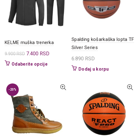
biti
izabrane
na
stranici
proizvoda.
Spalding košarkaška lopta TF
KELME muška trenerka
Silver Series
Originalna
Trenutna
7.400
RSD
9.900
RSD
6.890
RSD
cena
cena
Ovaj
Odaberite opcije
je
je:
Dodaj u korpu
proizvod
bila:
7.400 RSD.
ima
9.900 RSD.
više
-20%
varijanti.
Opcije
mogu
biti
izabrane
na
stranici
proizvoda.