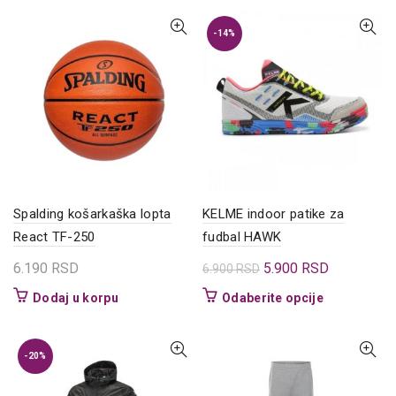
ima
više
-14%
varijanti.
Opcije
mogu
biti
izabrane
na
stranici
proizvoda.
Spalding košarkaška lopta
KELME indoor patike za
React TF-250
fudbal HAWK
Originalna
Trenutna
6.190
RSD
5.900
RSD
6.900
RSD
cena
cena
Ovaj
Dodaj u korpu
Odaberite opcije
je
je:
proizvod
bila:
5.900 RSD.
ima
6.900 RSD.
više
-20%
varijanti.
Opcije