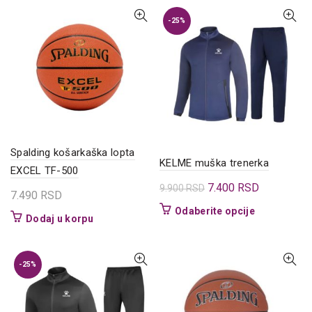
ima
više
-25%
varijanti.
Opcije
mogu
biti
izabrane
na
stranici
proizvoda.
Spalding košarkaška lopta
KELME muška trenerka
EXCEL TF-500
Originalna
Trenutna
7.400
RSD
9.900
RSD
7.490
RSD
cena
cena
Ovaj
Odaberite opcije
Dodaj u korpu
je
je:
proizvod
bila:
7.400 RSD.
ima
9.900 RSD.
više
-25%
varijanti.
Opcije
mogu