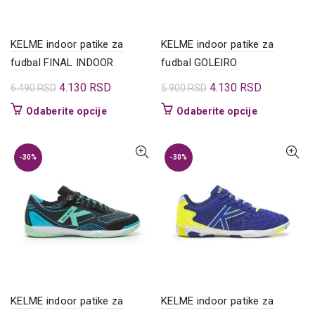
stranici
stranici
proizvoda.
proizvoda.
KELME indoor patike za
KELME indoor patike za
fudbal FINAL INDOOR
fudbal GOLEIRO
Originalna
Trenutna
Originalna
Trenutna
4.130
RSD
4.130
RSD
6.490
RSD
5.900
RSD
cena
cena
cena
cena
Ovaj
Ovaj
Odaberite opcije
Odaberite opcije
je
je:
je
je:
proizvod
proizvod
bila:
4.130 RSD.
bila:
4.130 RSD.
ima
ima
6.490 RSD.
5.900 RSD.
više
više
-30%
-30%
varijanti.
varijanti.
Opcije
Opcije
mogu
mogu
biti
biti
izabrane
izabrane
na
na
stranici
stranici
proizvoda.
proizvoda.
KELME indoor patike za
KELME indoor patike za