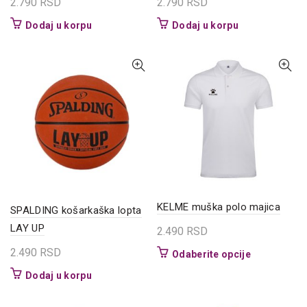
2.790
RSD
2.790
RSD
Dodaj u korpu
Dodaj u korpu
KELME muška polo majica
SPALDING košarkaška lopta
LAY UP
2.490
RSD
2.490
RSD
Ovaj
Odaberite opcije
proizvod
Dodaj u korpu
ima
više