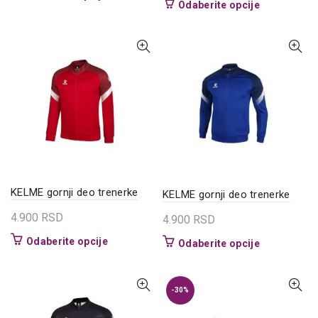
Ovaj
Odaberite opcije
proizvod
proizvod
ima
ima
više
više
varijanti.
varijanti.
Opcije
Opcije
mogu
mogu
biti
biti
izabrane
izabrane
na
na
stranici
stranici
proizvoda.
proizvoda.
KELME gornji deo trenerke
KELME gornji deo trenerke
4.900
RSD
4.900
RSD
Ovaj
Odaberite opcije
Ovaj
Odaberite opcije
proizvod
proizvod
ima
ima
više
više
-30%
varijanti.
varijanti.