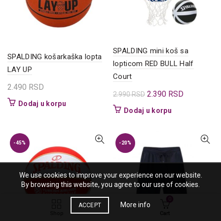
izabrane
izabrane
na
na
stranici
stranici
proizvoda.
proizvoda.
SPALDING mini koš sa
SPALDING košarkaška lopta
lopticom RED BULL Half
LAY UP
Court
2.490
RSD
Originalna
Trenutna
2.390
RSD
2.990
RSD
Dodaj u korpu
cena
cena
Dodaj u korpu
je
je:
bila:
2.390 RSD.
2.990 RSD.
-45%
-20%
We use cookies to improve your experience on our website.
By browsing this website, you agree to our use of cookies.
0
More info
ACCEPT
Shop
Cart