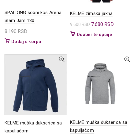
proizvoda.
proizvoda.
SPALDING sobni koš Arena
KELME zimska jakna
Slam Jam 180
Originalna
Trenutna
7.680
RSD
9.600
RSD
8.190
RSD
cena
cena
Ovaj
Odaberite opcije
je
je:
proizvod
Dodaj u korpu
bila:
7.680 RSD.
ima
9.600 RSD.
više
varijanti.
Opcije
mogu
biti
izabrane
na
stranici
proizvoda.
KELME muška dukserica sa
KELME muška dukserica sa
kapuljačom
kapuljačom