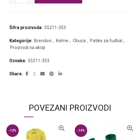
Šifra proizvoda:
55211-353
Kategorije:
Brendovi
,
Kelme
,
Obuća
,
Patike za fudbal
,
Proizvodi na akciji
Oznaka:
55211-353
Share
POVEZANI PROIZVODI
-12%
-14%