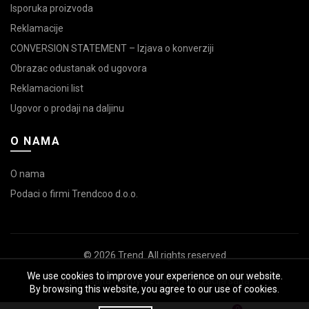
Isporuka proizvoda
Reklamacije
CONVERSION STATEMENT – Izjava o konverziji
Obrazac odustanak od ugovora
Reklamacioni list
Ugovor o prodaji na daljinu
O NAMA
O nama
Podaci o firmi Trendcoo d.o.o.
© 2026
Trend
. All rights reserved
We use cookies to improve your experience on our website.
Izrada sajta
HappyMedia
,
Optimizacija sajta
By browsing this website, you agree to our use of cookies.