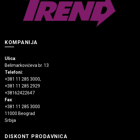
stranici
na
proizvoda.
stranici
proizvoda.
KOMPANIJA
Ulica
:
Belimarkovićeva br. 13
Telefoni:
+381 11 285 3000
,
+381 11 285 2929
+38162422647
Fax
:
+381 11 285 3000
11000 Beograd
Srbija
DISKONT PRODAVNICA