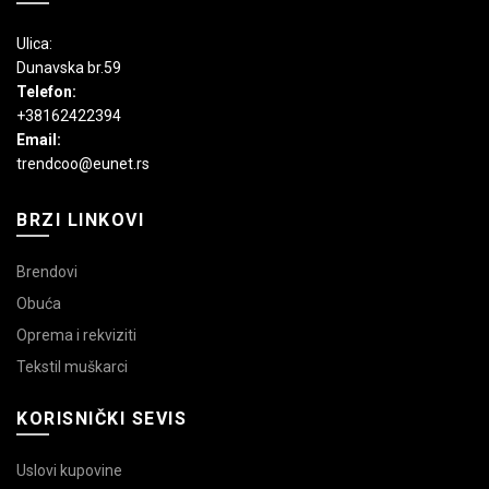
Ulica:
Dunavska br.59
Telefon:
+38162422394
Email:
trendcoo@eunet.rs
BRZI LINKOVI
Brendovi
Obuća
Oprema i rekviziti
Tekstil muškarci
KORISNIČKI SEVIS
Uslovi kupovine