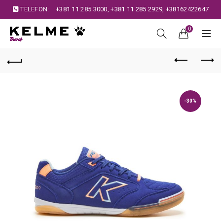
TELEFON:
+381 11 285 3000
,
+381 11 285 2929
,
+38162422647
0
-30%