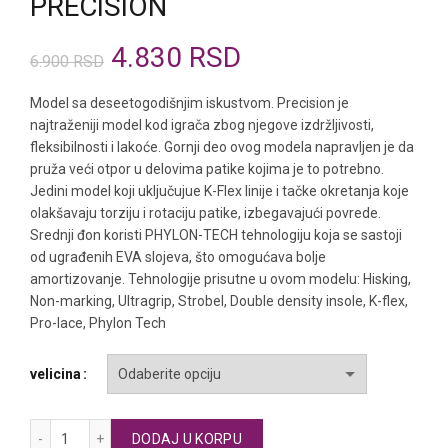
PRECISION
Originalna
Trenutna
4.830
RSD
6.900
RSD
cena
cena
Model sa deseetogodišnjim iskustvom. Precision je
najtraženiji model kod igrača zbog njegove izdržljivosti,
je
je:
fleksibilnosti i lakoće. Gornji deo ovog modela napravljen je da
pruža veći otpor u delovima patike kojima je to potrebno.
bila:
4.830 RSD.
Jedini model koji uključujue K-Flex linije i tačke okretanja koje
olakšavaju torziju i rotaciju patike, izbegavajući povrede.
6.900 RSD.
Srednji đon koristi PHYLON-TECH tehnologiju koja se sastoji
od ugrađenih EVA slojeva, što omogućava bolje
amortizovanje. Tehnologije prisutne u ovom modelu: Hisking,
Non-marking, Ultragrip, Strobel, Double density insole, K-flex,
Pro-lace, Phylon Tech
velicina
KELME indoor patike za fudbal PRECISION količina
DODAJ U KORPU