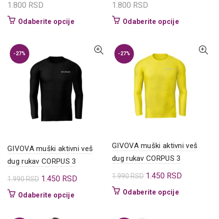
1.800
RSD
1.800
RSD
Ovaj
Ovaj
Odaberite opcije
Odaberite opcije
proizvod
proizvod
ima
ima
više
više
-27%
-27%
varijanti.
varijanti.
Opcije
Opcije
mogu
mogu
biti
biti
izabrane
izabrane
na
na
stranici
stranici
proizvoda.
proizvoda.
GIVOVA muški aktivni veš
GIVOVA muški aktivni veš
dug rukav CORPUS 3
dug rukav CORPUS 3
Originalna
Trenutna
1.450
RSD
1.990
RSD
Originalna
Trenutna
1.450
RSD
1.990
RSD
cena
cena
cena
cena
Ovaj
Odaberite opcije
Ovaj
Odaberite opcije
je
je:
je
je:
proizvod
proizvod
bila:
1.450 RSD.
ima
bila:
1.450 RSD.
ima