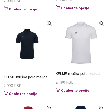
2.990
RSD
Ovaj
Odaberite opcije
Ovaj
Odaberite opcije
proizvod
proizvod
ima
ima
više
više
varijanti.
varijanti.
Opcije
Opcije
mogu
mogu
biti
biti
izabrane
izabrane
na
na
stranici
stranici
proizvoda.
proizvoda.
KELME muška polo majica
KELME muška polo majica
2.490
RSD
2.990
RSD
Ovaj
Odaberite opcije
Ovaj
Odaberite opcije
proizvod
proizvod
ima
ima
više