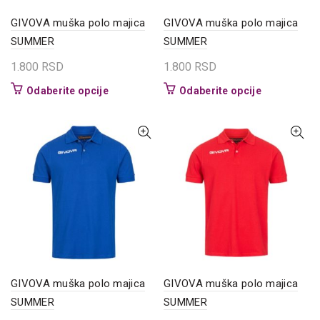
proizvoda.
proizvoda.
GIVOVA muška polo majica
GIVOVA muška polo majica
SUMMER
SUMMER
1.800
RSD
1.800
RSD
Ovaj
Ovaj
Odaberite opcije
Odaberite opcije
proizvod
proizvod
ima
ima
više
više
varijanti.
varijanti.
Opcije
Opcije
mogu
mogu
biti
biti
izabrane
izabrane
na
na
stranici
stranici
proizvoda.
proizvoda.
GIVOVA muška polo majica
GIVOVA muška polo majica
SUMMER
SUMMER