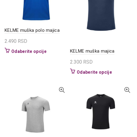
izabrane
na
na
stranici
stranici
proizvoda.
proizvoda.
KELME muška polo majica
2.490
RSD
KELME muška majica
Ovaj
Odaberite opcije
proizvod
2.300
RSD
ima
više
Ovaj
Odaberite opcije
varijanti.
proizvod
Opcije
ima
mogu
više
biti
varijanti.
izabrane
Opcije
na
mogu
stranici
biti
proizvoda.
izabrane
na