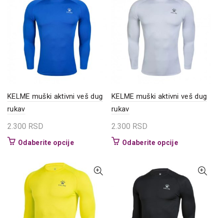
Opcije
varijanti.
mogu
Opcije
biti
mogu
izabrane
biti
na
izabrane
stranici
na
proizvoda.
stranici
proizvoda.
KELME muški aktivni veš dug
KELME muški aktivni veš dug
rukav
rukav
2.300
RSD
2.300
RSD
Ovaj
Ovaj
Odaberite opcije
Odaberite opcije
proizvod
proizvod
ima
ima
više
više
varijanti.
varijanti.
Opcije
Opcije
mogu
mogu
biti
biti