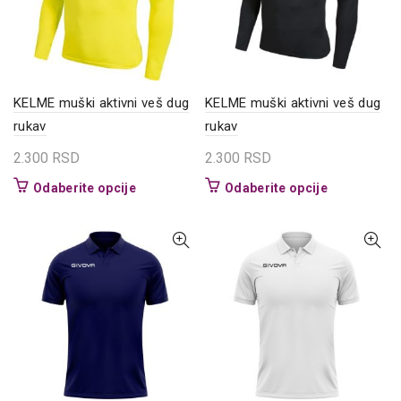
izabrane
izabrane
na
na
stranici
stranici
proizvoda.
proizvoda.
KELME muški aktivni veš dug
KELME muški aktivni veš dug
rukav
rukav
2.300
RSD
2.300
RSD
Ovaj
Ovaj
Odaberite opcije
Odaberite opcije
proizvod
proizvod
ima
ima
više
više
varijanti.
varijanti.
Opcije
Opcije
mogu
mogu
biti
biti
izabrane
izabrane
na
na
stranici
stranici