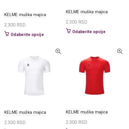
stranici
proizvoda.
KELME muška majica
KELME muška majica
2.300
RSD
2.300
RSD
Ovaj
Odaberite opcije
Ovaj
Odaberite opcije
proizvod
proizvod
ima
ima
više
više
varijanti.
varijanti.
Opcije
Opcije
mogu
mogu
biti
biti
izabrane
izabrane
na
na
stranici
stranici
proizvoda.
proizvoda.
KELME muška majica
KELME muška majica
2.300
RSD
2.300
RSD