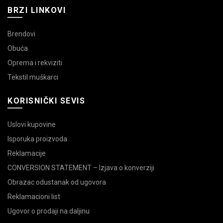
BRZI LINKOVI
Brendovi
Obuća
Oprema i rekviziti
Tekstil muškarci
KORISNIČKI SEVIS
Uslovi kupovine
Isporuka proizvoda
Reklamacije
CONVERSION STATEMENT – Izjava o konverziji
Obrazac odustanak od ugovora
Reklamacioni list
Ugovor o prodaji na daljinu