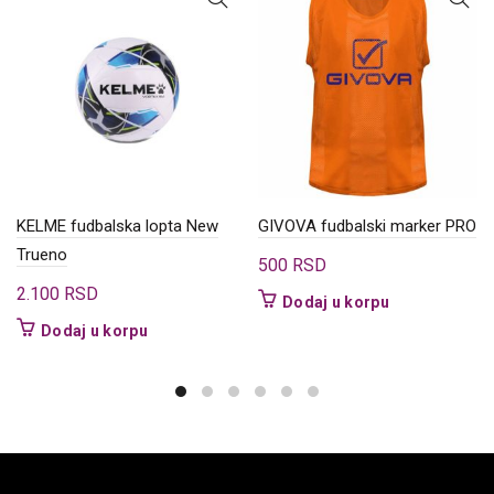
KELME fudbalska lopta New
GIVOVA fudbalski marker PRO
Trueno
500
RSD
2.100
RSD
Dodaj u korpu
Dodaj u korpu