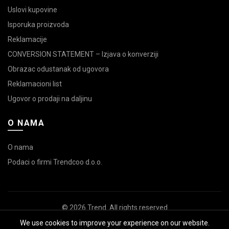
Uslovi kupovine
Isporuka proizvoda
Reklamacije
CONVERSION STATEMENT – Izjava o konverziji
Obrazac odustanak od ugovora
Reklamacioni list
Ugovor o prodaji na daljinu
O NAMA
O nama
Podaci o firmi Trendcoo d.o.o.
© 2026
Trend
. All rights reserved
We use cookies to improve your experience on our website.
Izrada sajta
HappyMedia
,
Optimizacija sajta