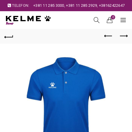
TELEFON:
+381 11 285 3000
,
+381 11 285 2929
,
+38162422647
0