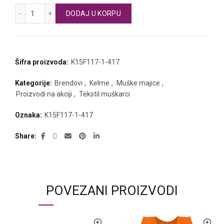
KELME muška polo majica količina
DODAJ U KORPU
Šifra proizvoda:
K15F117-1-417
Kategorije:
Brendovi
,
Kelme
,
Muške majice
,
Proizvodi na akciji
,
Tekstil muškarci
Oznaka:
K15F117-1-417
Share
POVEZANI PROIZVODI