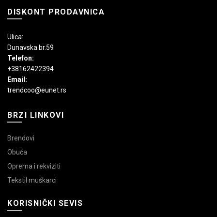
DISKONT PRODAVNICA
Ulica:
Dunavska br.59
Telefon:
+38162422394
Email:
trendcoo@eunet.rs
BRZI LINKOVI
Brendovi
Obuća
Oprema i rekviziti
Tekstil muškarci
KORISNIČKI SEVIS