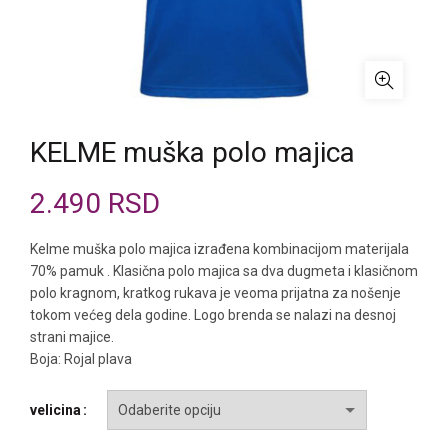
KELME muška polo majica
2.490
RSD
Kelme muška polo majica izrađena kombinacijom materijala
70% pamuk . Klasična polo majica sa dva dugmeta i klasičnom
polo kragnom, kratkog rukava je veoma prijatna za nošenje
tokom većeg dela godine. Logo brenda se nalazi na desnoj
strani majice.
Boja: Rojal plava
velicina