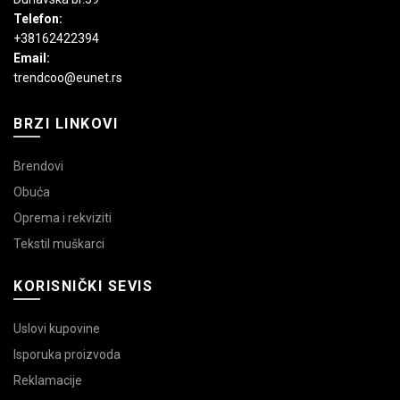
Telefon:
+38162422394
Email:
trendcoo@eunet.rs
BRZI LINKOVI
Brendovi
Obuća
Oprema i rekviziti
Tekstil muškarci
KORISNIČKI SEVIS
Uslovi kupovine
Isporuka proizvoda
Reklamacije