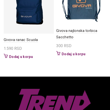
Givova najlonska torbica
Sacchetto
Givova ranac Scuola
300
RSD
1.590
RSD
Dodaj u korpu
Dodaj u korpu