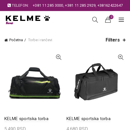
TELEFON:
+381 11 285 3000
,
+381 11 285 2929
,
+38162422647
0
Filters
Početna
Torbe i rančevi
KELME sportska torba
KELME sportska torba
5.490
RSD
4.680
RSD