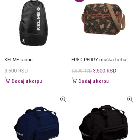
KELME ranac
FRED PERRY muška torba
Originalna
Trenutna
3.600
RSD
3.500
RSD
5.500
RSD
cena
cena
Dodaj u korpu
Dodaj u korpu
je
je:
bila:
3.500 RSD.
5.500 RSD.