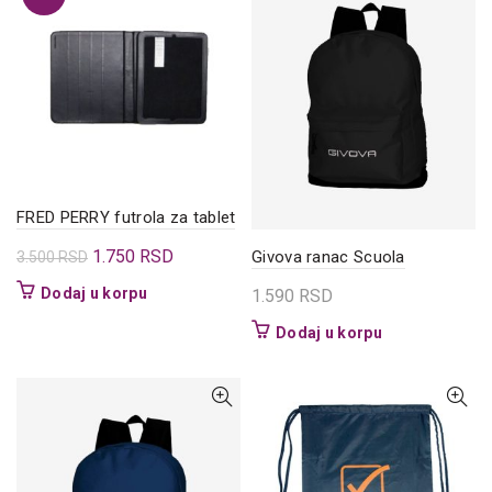
FRED PERRY futrola za tablet
Originalna
Trenutna
1.750
RSD
Givova ranac Scuola
3.500
RSD
cena
cena
Dodaj u korpu
1.590
RSD
je
je:
Dodaj u korpu
bila:
1.750 RSD.
3.500 RSD.