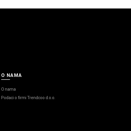
O NAMA
O nama
Podaci o firmi Trendcoo d.o.o.