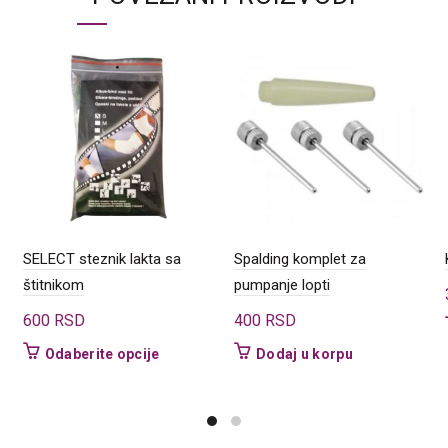
SELECT steznik lakta sa
Spalding komplet za
štitnikom
pumpanje lopti
600
RSD
400
RSD
Ovaj
Odaberite opcije
Dodaj u korpu
proizvod
ima
više
varijanti.