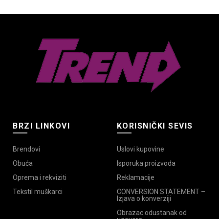
Opcije
mogu
biti
izabrane
na
stranici
proizvoda.
BRZI LINKOVI
KORISNIČKI SEVIS
Brendovi
Uslovi kupovine
Obuća
Isporuka proizvoda
Oprema i rekviziti
Reklamacije
Tekstil muškarci
CONVERSION STATEMENT –
Izjava o konverziji
Obrazac odustanak od