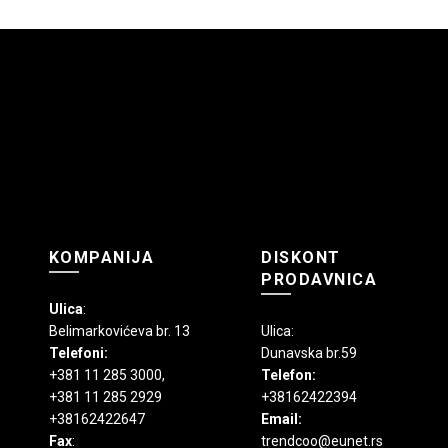
KOMPANIJA
DISKONT
PRODAVNICA
Ulica
:
Belimarkovićeva br. 13
Ulica:
Telefoni:
Dunavska br.59
+381 11 285 3000
,
Telefon:
+381 11 285 2929
+38162422394
+38162422647
Email:
Fax
:
trendcoo@eunet.rs