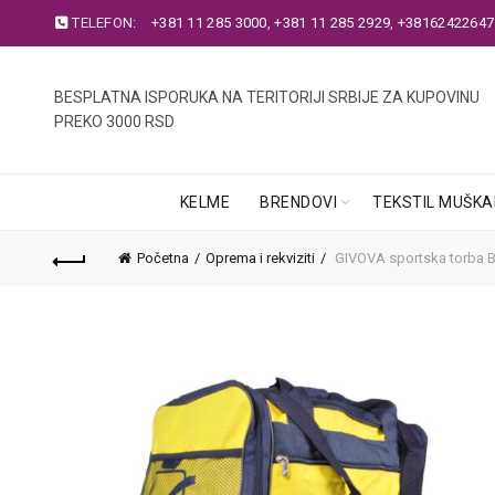
TELEFON:
+381 11 285 3000
,
+381 11 285 2929
,
+38162422647
BESPLATNA ISPORUKA NA TERITORIJI SRBIJE ZA KUPOVINU
PREKO 3000 RSD
KELME
BRENDOVI
TEKSTIL MUŠKA
Početna
Oprema i rekviziti
GIVOVA sportska torba B