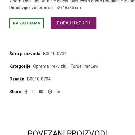
zipom. Donji deo torbe je ojačan plastičnim dnom i idealan je za ob
Dimenzije ove torbe su : 52x48x35 cm.
DODAJ U KORPU
NA ZALIHAMA
Šifra proizvoda:
B0010-0704
Kategorije:
Oprema i rekviziti
,
Torbe i rančevi
Oznaka:
B0010-0704
Share
POVEZANI PROIZVODI