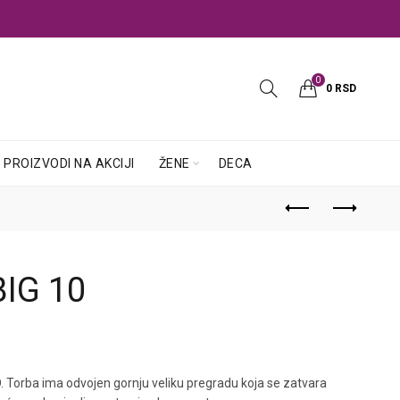
0
0
RSD
PROIZVODI NA AKCIJI
ŽENE
DECA
BIG 10
. Torba ima odvojen gornju veliku pregradu koja se zatvara