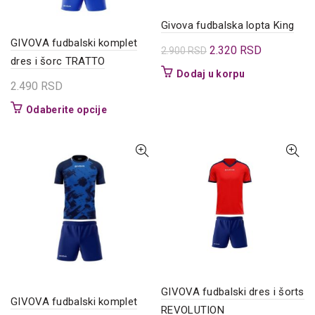
stranici
proizvoda.
Givova fudbalska lopta King
GIVOVA fudbalski komplet
Originalna
Trenutna
2.320
RSD
2.900
RSD
dres i šorc TRATTO
cena
cena
Dodaj u korpu
je
je:
2.490
RSD
bila:
2.320 RSD.
Ovaj
Odaberite opcije
2.900 RSD.
proizvod
ima
više
varijanti.
Opcije
mogu
biti
izabrane
na
stranici
proizvoda.
GIVOVA fudbalski dres i šorts
GIVOVA fudbalski komplet
REVOLUTION