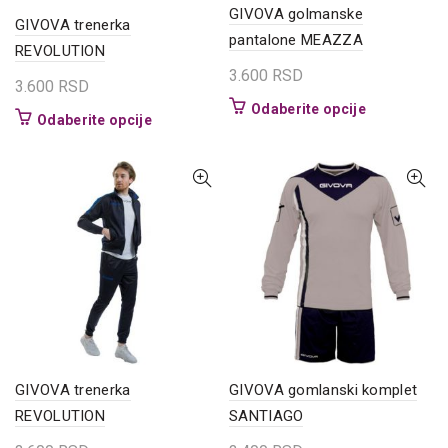
GIVOVA golmanske
GIVOVA trenerka
pantalone MEAZZA
REVOLUTION
3.600
RSD
3.600
RSD
Ovaj
Odaberite opcije
Ovaj
Odaberite opcije
proizvod
proizvod
ima
ima
više
više
varijanti.
varijanti.
Opcije
Opcije
mogu
mogu
biti
biti
izabrane
izabrane
na
na
stranici
stranici
proizvoda.
proizvoda.
GIVOVA trenerka
GIVOVA gomlanski komplet
REVOLUTION
SANTIAGO