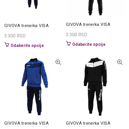
na
stranici
stranici
proizvoda.
proizvoda.
GIVOVA trenerka VISA
GIVOVA trenerka VISA
3.300
RSD
3.300
RSD
Ovaj
Odaberite opcije
Ovaj
Odaberite opcije
proizvod
proizvod
ima
ima
više
više
varijanti.
varijanti.
Opcije
Opcije
mogu
mogu
biti
biti
izabrane
izabrane
na
na
stranici
stranici
proizvoda.
proizvoda.
GIVOVA trenerka VISA
GIVOVA trenerka VISA