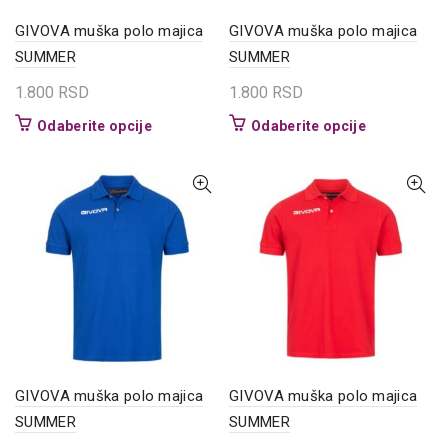
proizvoda.
proizvoda.
GIVOVA muška polo majica
GIVOVA muška polo majica
SUMMER
SUMMER
1.800
RSD
1.800
RSD
Ovaj
Ovaj
Odaberite opcije
Odaberite opcije
proizvod
proizvod
ima
ima
više
više
varijanti.
varijanti.
Opcije
Opcije
mogu
mogu
biti
biti
izabrane
izabrane
na
na
stranici
stranici
proizvoda.
proizvoda.
GIVOVA muška polo majica
GIVOVA muška polo majica
SUMMER
SUMMER