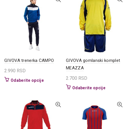
više
više
varijanti.
varijanti.
Opcije
Opcije
mogu
mogu
biti
biti
izabrane
izabrane
na
na
stranici
stranici
proizvoda.
proizvoda.
GIVOVA trenerka CAMPO
GIVOVA gomlanski komplet
MEAZZA
2.990
RSD
2.700
RSD
Ovaj
Odaberite opcije
proizvod
Ovaj
Odaberite opcije
ima
proizvod
više
ima
varijanti.
više
Opcije
varijanti.
mogu
Opcije
biti
mogu