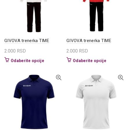
mogu
izabrane
biti
na
izabrane
stranici
na
proizvoda.
stranici
proizvoda.
GIVOVA trenerka TIME
GIVOVA trenerka TIME
2.000
RSD
2.000
RSD
Ovaj
Ovaj
Odaberite opcije
Odaberite opcije
proizvod
proizvod
ima
ima
više
više
varijanti.
varijanti.
Opcije
Opcije
mogu
mogu
biti
biti
izabrane
izabrane
na
na
stranici
stranici