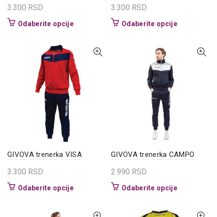
3.300
RSD
3.300
RSD
Ovaj
Ovaj
Odaberite opcije
Odaberite opcije
proizvod
proizvod
ima
ima
više
više
varijanti.
varijanti.
Opcije
Opcije
mogu
mogu
biti
biti
izabrane
izabrane
na
na
stranici
stranici
proizvoda.
proizvoda.
GIVOVA trenerka VISA
GIVOVA trenerka CAMPO
3.300
RSD
2.990
RSD
Ovaj
Ovaj
Odaberite opcije
Odaberite opcije
proizvod
proizvod
ima
ima