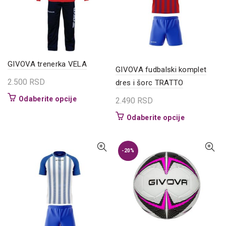
izabrane
biti
na
izabrane
stranici
na
proizvoda.
stranici
proizvoda.
GIVOVA trenerka VELA
GIVOVA fudbalski komplet
2.500
RSD
dres i šorc TRATTO
Ovaj
Odaberite opcije
2.490
RSD
proizvod
Ovaj
Odaberite opcije
ima
proizvod
više
ima
varijanti.
više
-20%
Opcije
varijanti.
mogu
Opcije
biti
mogu
izabrane
biti
na
izabrane
stranici
na
proizvoda.