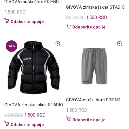
GIVOVA muški šorc FRIEND
GIVOVA zimska jakna STADIO
1.500
RSD
Originalna
Trenutna
1.500
RSD
3.000
RSD
Ovaj
Odaberite opcije
cena
cena
Ovaj
Odaberite opcije
proizvod
je
je:
proizvod
ima
bila:
1.500 RSD.
ima
više
3.000 RSD.
više
varijanti.
-50%
varijanti.
Opcije
Opcije
mogu
mogu
biti
biti
izabrane
izabrane
na
na
stranici
stranici
proizvoda.
proizvoda.
GIVOVA muški šorc FRIEND
GIVOVA zimska jakna STADIO
1.500
RSD
Originalna
Trenutna
1.500
RSD
3.000
RSD
Ovaj
Odaberite opcije
cena
cena
Ovaj
Odaberite opcije
proizvod