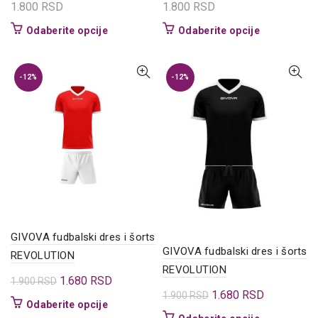
1.800
RSD
1.800
RSD
Ovaj
Ovaj
Odaberite opcije
Odaberite opcije
proizvod
proizvod
ima
ima
više
više
-12%
-12%
varijanti.
varijanti.
Opcije
Opcije
mogu
mogu
biti
biti
izabrane
izabrane
na
na
stranici
stranici
proizvoda.
proizvoda.
GIVOVA fudbalski dres i šorts
GIVOVA fudbalski dres i šorts
REVOLUTION
REVOLUTION
Originalna
Trenutna
1.680
RSD
1.900
RSD
Originalna
Trenutna
1.680
RSD
1.900
RSD
cena
cena
Ovaj
Odaberite opcije
cena
cena
je
je:
Ovaj