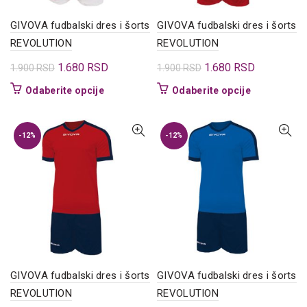
proizvoda.
GIVOVA fudbalski dres i šorts
GIVOVA fudbalski dres i šorts
REVOLUTION
REVOLUTION
Originalna
Trenutna
Originalna
Trenutna
1.680
RSD
1.680
RSD
1.900
RSD
1.900
RSD
cena
cena
cena
cena
Ovaj
Ovaj
Odaberite opcije
Odaberite opcije
je
je:
je
je:
proizvod
proizvod
bila:
1.680 RSD.
bila:
1.680 RSD.
ima
ima
1.900 RSD.
1.900 RSD.
više
više
-12%
-12%
varijanti.
varijanti.
Opcije
Opcije
mogu
mogu
biti
biti
izabrane
izabrane
na
na
stranici
stranici
proizvoda.
proizvoda.
GIVOVA fudbalski dres i šorts
GIVOVA fudbalski dres i šorts
REVOLUTION
REVOLUTION