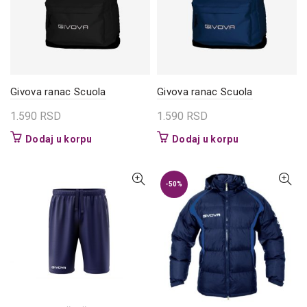
izabrane
na
na
stranici
stranici
proizvoda.
proizvoda.
Givova ranac Scuola
Givova ranac Scuola
1.590
RSD
1.590
RSD
Dodaj u korpu
Dodaj u korpu
-50%