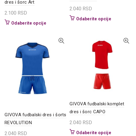
dres i šorc Art
2.040
RSD
2.100
RSD
Ovaj
Odaberite opcije
Ovaj
Odaberite opcije
proizvod
proizvod
ima
ima
više
više
varijanti.
varijanti.
Opcije
Opcije
mogu
mogu
biti
biti
izabrane
izabrane
na
na
stranici
stranici
proizvoda.
proizvoda.
GIVOVA fudbalski komplet
dres i šorc CAPO
GIVOVA fudbalski dres i šorts
2.040
RSD
REVOLUTION
Ovaj
Odaberite opcije
2.040
RSD