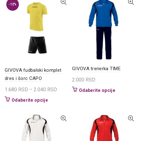
varijanti.
više
-12%
Opcije
varijanti.
mogu
Opcije
biti
mogu
izabrane
biti
na
izabrane
stranici
na
proizvoda.
stranici
proizvoda.
GIVOVA trenerka TIME
GIVOVA fudbalski komplet
dres i šorc CAPO
2.000
RSD
Raspon
1.680
RSD
–
2.040
RSD
Ovaj
Odaberite opcije
cena:
proizvod
Ovaj
Odaberite opcije
ima
od
proizvod
više
1.680 RSD
ima
varijanti.
do
više
Opcije
varijanti.
2.040 RSD
mogu
Opcije
biti