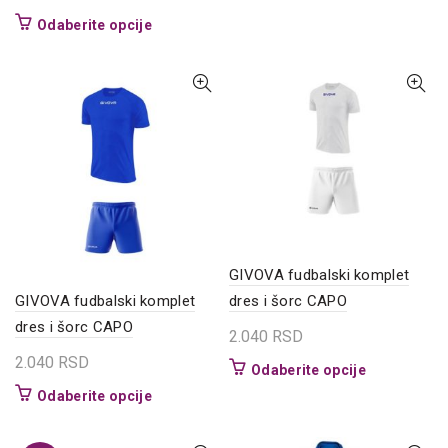
proizvod
Ovaj
Odaberite opcije
ima
proizvod
više
ima
varijanti.
više
Opcije
varijanti.
mogu
Opcije
biti
mogu
izabrane
biti
na
izabrane
stranici
na
proizvoda.
stranici
proizvoda.
GIVOVA fudbalski komplet
GIVOVA fudbalski komplet
dres i šorc CAPO
dres i šorc CAPO
2.040
RSD
2.040
RSD
Ovaj
Odaberite opcije
proizvod
Ovaj
Odaberite opcije
ima
proizvod
više
ima