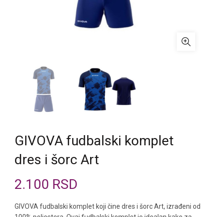
GIVOVA fudbalski komplet
dres i šorc Art
2.100
RSD
GIVOVA fudbalski komplet koji čine dres i šorc Art, izrađeni od
100% poliestera. Ovaj fudbalski komplet je idealan kako za