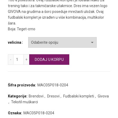
trening tako i za takmičarske utakmice. Dres ima vezen logo
GIVOVA na grudima a šorc poseduje mrežasti uložak. Ovaj
fudbalski komplet je izrađen u više kombinacija, multikolor
šara.
Boja: Teget-crno
velicina
GIVOVA fudbalski komplet dres i šorc Art količina
DODAJ U KORPU
Šifra proizvoda:
MAC05P018-0204
Kategorije:
Brendovi
,
Dresovi
,
Fudbalski kompleti
,
Givova
,
Tekstil muškarci
Oznaka:
MAC05P018-0204