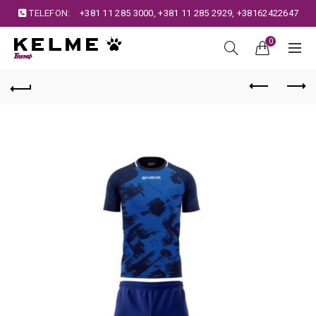
TELEFON:
+381 11 285 3000
,
+381 11 285 2929
,
+38162422647
0