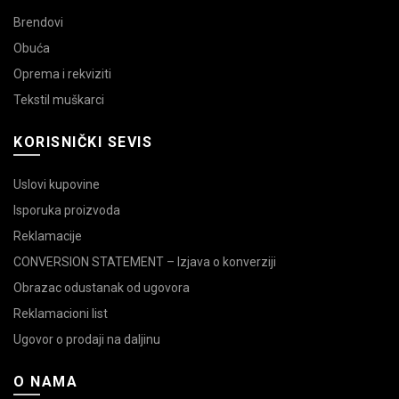
Brendovi
Obuća
Oprema i rekviziti
Tekstil muškarci
KORISNIČKI SEVIS
Uslovi kupovine
Isporuka proizvoda
Reklamacije
CONVERSION STATEMENT – Izjava o konverziji
Obrazac odustanak od ugovora
Reklamacioni list
Ugovor o prodaji na daljinu
O NAMA