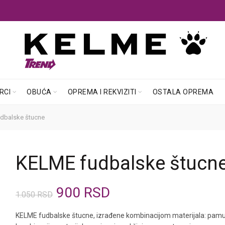
RCI
OBUĆA
OPREMA I REKVIZITI
OSTALA OPREMA
dbalske štucne
KELME fudbalske štucn
Originalna
Trenutna
900
RSD
1.050
RSD
cena
cena
KELME fudbalske štucne, izrađene kombinacijom materijala: pamuk, 