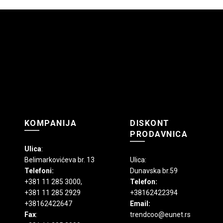
varijanti
Opcije
Opcije
mogu
mogu
biti
biti
izabrane
izabran
na
na
stranici
stranici
proizvoda.
proizvo
KOMPANIJA
DISKONT
PRODAVNICA
Ulica
:
Belimarkovićeva br. 13
Ulica:
Telefoni:
Dunavska br.59
+381 11 285 3000
,
Telefon:
+381 11 285 2929
+38162422394
+38162422647
Email:
Fax
:
trendcoo@eunet.rs