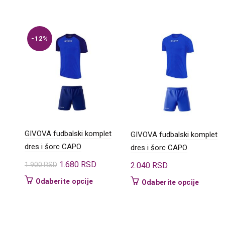
-12%
GIVOVA fudbalski komplet
GIVOVA fudbalski komplet
dres i šorc CAPO
dres i šorc CAPO
Originalna
Trenutna
1.680
RSD
1.900
RSD
2.040
RSD
cena
cena
Ovaj
Odaberite opcije
Ovaj
Odaberite opcije
je
je:
proizvod
proizvo
bila:
1.680 RSD.
ima
ima
1.900 RSD.
više
više
varijanti.