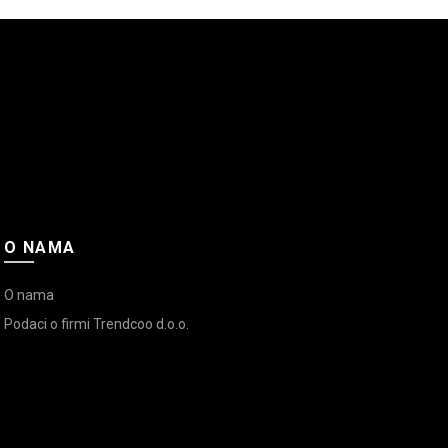
O NAMA
O nama
Podaci o firmi Trendcoo d.o.o.