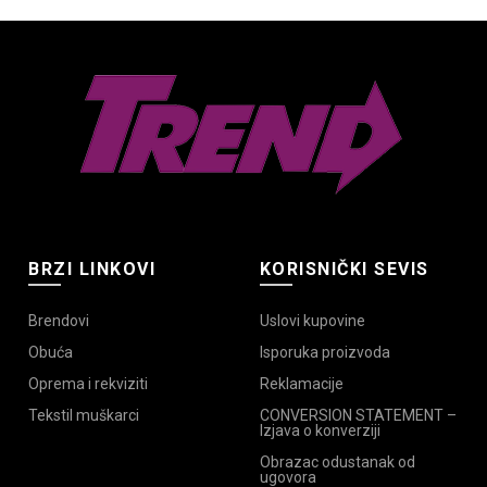
.
Opcije
mogu
mogu
biti
biti
izabrane
izabrane
na
e
na
stranici
stranici
proizvoda.
proizvoda.
da.
BRZI LINKOVI
KORISNIČKI SEVIS
Brendovi
Uslovi kupovine
Obuća
Isporuka proizvoda
Oprema i rekviziti
Reklamacije
Tekstil muškarci
CONVERSION STATEMENT –
Izjava o konverziji
Obrazac odustanak od
ugovora