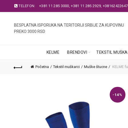
TELEFON:
+381 11 285 3000
,
+381 11 285 2929
,
+38162422647
BESPLATNA ISPORUKA NA TERITORIJI SRBIJE ZA KUPOVINU
PREKO 3000 RSD
KELME
BRENDOVI
TEKSTIL MUŠKA
Početna
Tekstil muškarci
Muške štucne
KELME fu
-14%