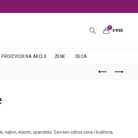
0
0
RSD
PROIZVODI NA AKCIJI
ŽENE
DECA
e
najlon, elastin, spandeks. Savršen odnos cene i kvaliteta,