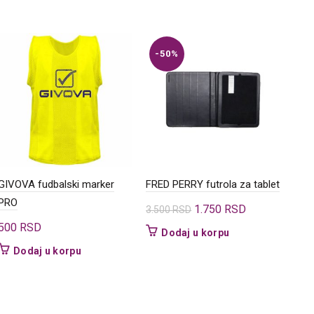
-50%
-
GIVOVA fudbalski marker
FRED PERRY futrola za tablet
CRA
PRO
bok
Originalna
Trenutna
1.750
RSD
3.500
RSD
cena
cena
500
RSD
870
Dodaj u korpu
je
je:
Dodaj u korpu
bila:
1.750 RSD.
3.500 RSD.