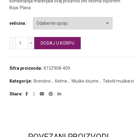
kombinacija materijala ovaj proizvod čini veoma otpornim.
je
je:
Boja: Plava
bila:
900 RSD.
velicina
1.050 RSD.
KELME fudbalske štucne količina
DODAJ U KORPU
Šifra proizvoda:
K15Z908-409
Kategorije:
Brendovi
,
Kelme
,
Muške štucne
,
Tekstil muškarci
Share
POVEZANI PROIZVODI