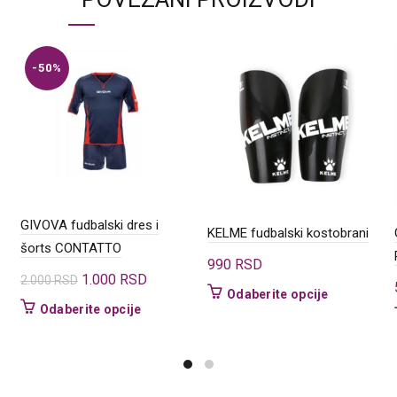
-50%
GIVOVA fudbalski dres i
KELME fudbalski kostobrani
šorts CONTATTO
990
RSD
Originalna
Trenutna
1.000
RSD
2.000
RSD
Ovaj
Odaberite opcije
cena
cena
Ovaj
Odaberite opcije
proizvod
je
je:
proizvod
ima
d
bila:
1.000 RSD.
ima
više
2.000 RSD.
više
varijanti.
varijanti.
Opcije