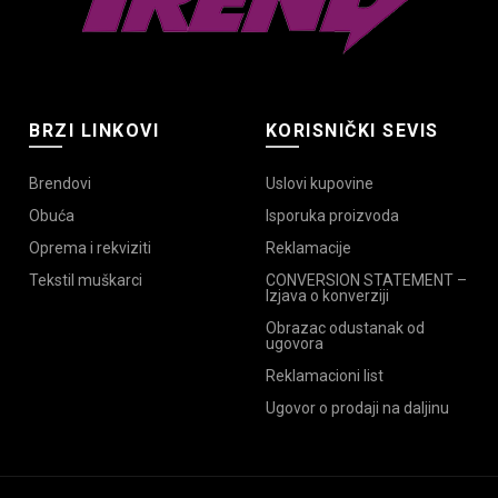
stranici
proizvoda.
BRZI LINKOVI
KORISNIČKI SEVIS
Brendovi
Uslovi kupovine
Obuća
Isporuka proizvoda
Oprema i rekviziti
Reklamacije
Tekstil muškarci
CONVERSION STATEMENT –
Izjava o konverziji
Obrazac odustanak od
ugovora
Reklamacioni list
Ugovor o prodaji na daljinu