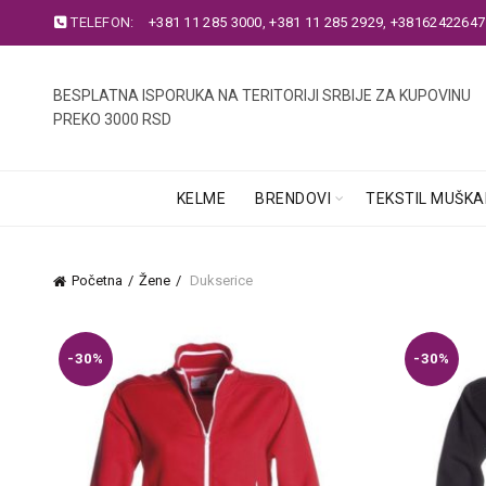
TELEFON:
+381 11 285 3000
,
+381 11 285 2929
,
+38162422647
BESPLATNA ISPORUKA NA TERITORIJI SRBIJE ZA KUPOVINU
PREKO 3000 RSD
KELME
BRENDOVI
TEKSTIL MUŠKA
Početna
Žene
Dukserice
-30%
-30%