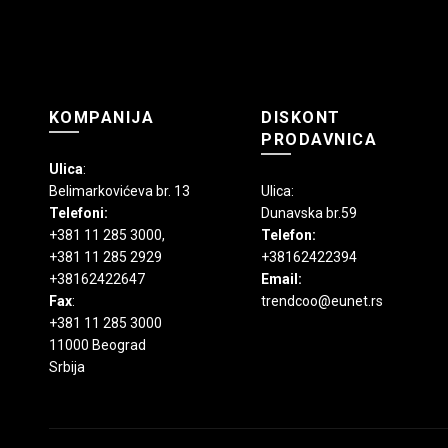
stranici
proizvoda.
KOMPANIJA
DISKONT
PRODAVNICA
Ulica
:
Belimarkovićeva br. 13
Ulica:
Telefoni:
Dunavska br.59
+381 11 285 3000
,
Telefon:
+381 11 285 2929
+38162422394
+38162422647
Email:
Fax
:
trendcoo@eunet.rs
+381 11 285 3000
11000 Beograd
Srbija