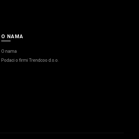
O NAMA
O nama
Podaci o firmi Trendcoo d.o.o.