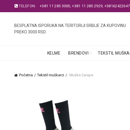
TELEFON:
+381 11 285 3000
,
+381 11 285 2929
,
+38162422647
BESPLATNA ISPORUKA NA TERITORIJI SRBIJE ZA KUPOVINU
PREKO 3000 RSD
KELME
BRENDOVI
TEKSTIL MUŠKA
Početna
Tekstil muškarci
Muške čarape