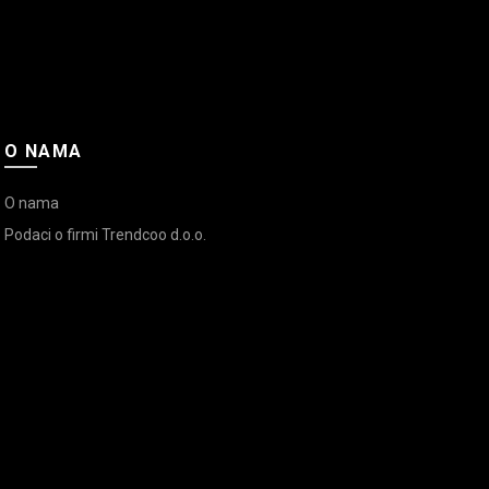
O NAMA
O nama
Podaci o firmi Trendcoo d.o.o.