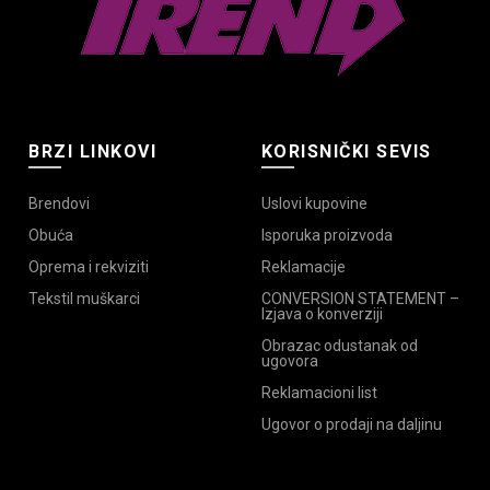
BRZI LINKOVI
KORISNIČKI SEVIS
Brendovi
Uslovi kupovine
Obuća
Isporuka proizvoda
Oprema i rekviziti
Reklamacije
Tekstil muškarci
CONVERSION STATEMENT –
Izjava o konverziji
Obrazac odustanak od
ugovora
Reklamacioni list
Ugovor o prodaji na daljinu