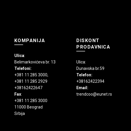
proizvoda.
KOMPANIJA
DISKONT
PRODAVNICA
Ulica
:
Belimarkovićeva br. 13
Ulica:
Telefoni:
Dunavska br.59
+381 11 285 3000
,
Telefon:
+381 11 285 2929
+38162422394
+38162422647
Email:
Fax
:
trendcoo@eunet.rs
+381 11 285 3000
11000 Beograd
Srbija