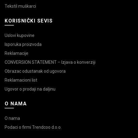
Tekstil muškarci
KORISNIČKI SEVIS
Uslovi kupovine
Isporuka proizvoda
Reklamacije
CONVERSION STATEMENT – Izjava o konverziji
Obrazac odustanak od ugovora
Reklamacioni list
Ugovor o prodaji na daljinu
O NAMA
O nama
Podaci o firmi Trendcoo d.o.o.