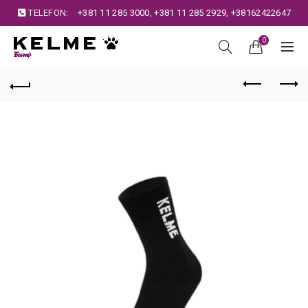
TELEFON:
+381 11 285 3000
,
+381 11 285 2929
,
+38162422647
0