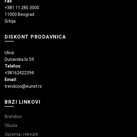
Fax
:
+381 11 285 3000
11000 Beograd
Srbija
DISKONT PRODAVNICA
Ulica:
Dunavska br.59
Telefon:
+38162422394
Email:
trendcoo@eunet.rs
BRZI LINKOVI
Brendovi
Obuća
Oprema i rekviziti