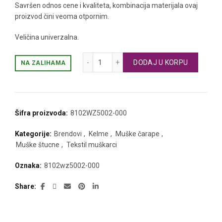
Savršen odnos cene i kvaliteta, kombinacija materijala ovaj
proizvod čini veoma otpornim.
Veličina univerzalna.
KELME muške čarape količina
DODAJ U KORPU
NA ZALIHAMA
Šifra proizvoda:
8102WZ5002-000
Kategorije:
Brendovi
,
Kelme
,
Muške čarape
,
Muške štucne
,
Tekstil muškarci
Oznaka:
8102wz5002-000
Share