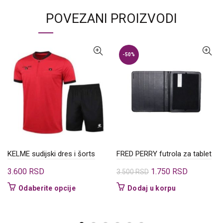
POVEZANI PROIZVODI
-50%
KELME sudijski dres i šorts
FRED PERRY futrola za tablet
Originalna
Trenutna
3.600
RSD
1.750
RSD
3.500
RSD
cena
cena
Ovaj
Odaberite opcije
Dodaj u korpu
je
je:
proizvod
bila:
1.750 RSD
ima
3.500 RSD.
više