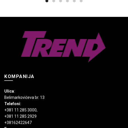
varijanti.
Opcije
mogu
biti
izabrane
na
stranici
proizvoda.
KOMPANIJA
Ulica
:
Belimarkovićeva br. 13
Telefoni:
+381 11 285 3000
,
+381 11 285 2929
+38162422647