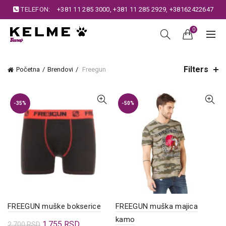
TELEFON:
+381 11 285 3000
,
+381 11 285 2929
,
+38162422647
0
Filters
Početna
Brendovi
Freegun
-35%
-50%
FREEGUN muške bokserice
FREEGUN muška majica
kamo
Originalna
Trenutna
1.755
RSD
2.700
RSD