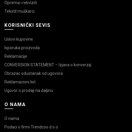
Oprema i rekviziti
Tekstil muškarci
KORISNIČKI SEVIS
Uslovi kupovine
Isporuka proizvoda
Reklamacije
CONVERSION STATEMENT – Izjava o konverziji
Obrazac odustanak od ugovora
Reklamacioni list
Ugovor o prodaji na daljinu
O NAMA
O nama
Podaci o firmi Trendcoo d.o.o.