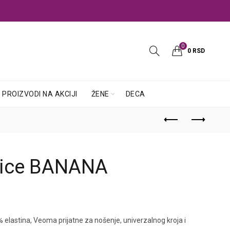
0
0
RSD
PROIZVODI NA AKCIJI
ŽENE
DECA
rice BANANA
astina, Veoma prijatne za nošenje, univerzalnog kroja i