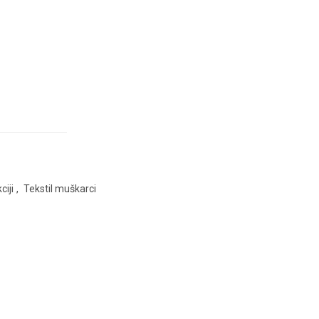
ciji
,
Tekstil muškarci