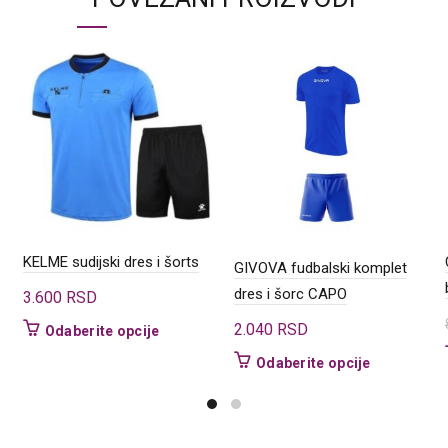
KELME sudijski dres i šorts
GIVOVA fudbalski komplet
dres i šorc CAPO
3.600
RSD
2.040
RSD
Ovaj
Odaberite opcije
proizvod
Ovaj
Odaberite opcije
ima
proizvod
više
ima
varijanti.
više
Opcije