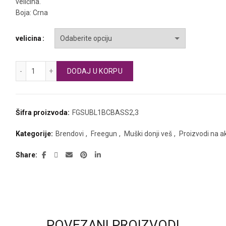
veličina.
je
je:
Boja: Crna
bila:
485 RSD.
velicina
750 RSD.
FREEGUN muške bokserice BANANA količina
DODAJ U KORPU
Šifra proizvoda:
FGSUBL1BCBASS2,3
Kategorije:
Brendovi
,
Freegun
,
Muški donji veš
,
Proizvodi na ak
Share
POVEZANI PROIZVODI