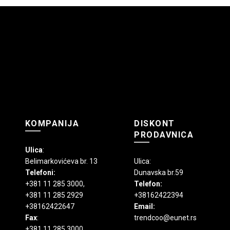
mogu
biti
izabrane
na
stranici
proizvoda.
KOMPANIJA
DISKONT
PRODAVNICA
Ulica
:
Belimarkovićeva br. 13
Ulica:
Telefoni:
Dunavska br.59
+381 11 285 3000
,
Telefon:
+381 11 285 2929
+38162422394
+38162422647
Email:
Fax
:
trendcoo@eunet.rs
+381 11 285 3000