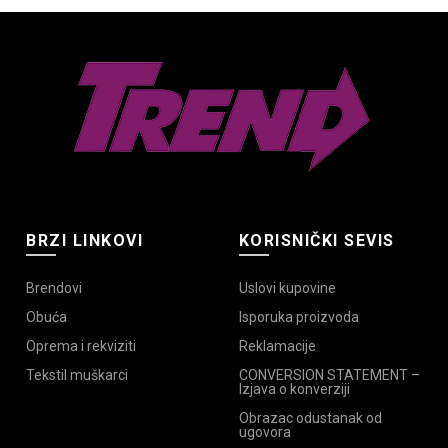
varijanti.
mogu
Opcije
biti
mogu
izabrane
biti
na
izabrane
stranici
na
proizvoda.
stranici
proizvoda.
BRZI LINKOVI
KORISNIČKI SEVIS
Brendovi
Uslovi kupovine
Obuća
Isporuka proizvoda
Oprema i rekviziti
Reklamacije
Tekstil muškarci
CONVERSION STATEMENT –
Izjava o konverziji
Obrazac odustanak od
ugovora