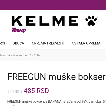
RCI
OBUĆA
OPREMA I REKVIZITI
OSTALA OPREMA
N muške bokserice BANANA
FREEGUN muške bokse
Originalna
Trenutna
485
RSD
750
RSD
cena
cena
FREEGUN muške bokserice BANANA, izrađene od 95% pamuka i 5% el