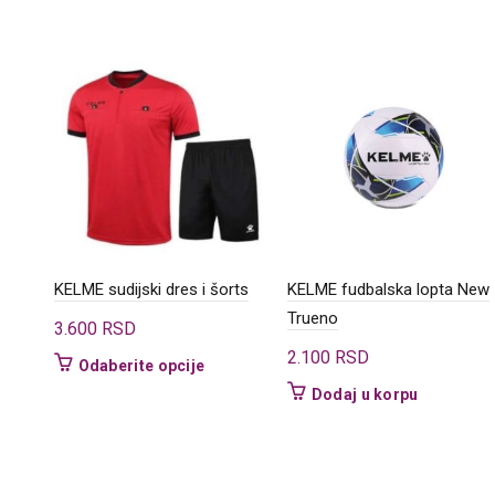
KELME sudijski dres i šorts
KELME fudbalska lopta New
Trueno
3.600
RSD
2.100
RSD
Ovaj
Odaberite opcije
proizvod
Dodaj u korpu
ima
više
varijanti.
Opcije