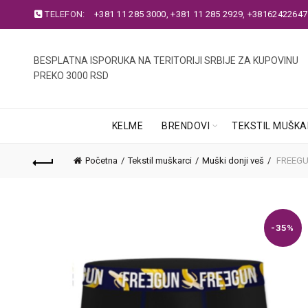
TELEFON:
+381 11 285 3000
,
+381 11 285 2929
,
+38162422647
BESPLATNA ISPORUKA NA TERITORIJI SRBIJE ZA KUPOVINU
PREKO 3000 RSD
KELME
BRENDOVI
TEKSTIL MUŠKA
Početna
Tekstil muškarci
Muški donji veš
FREEGU
-35%