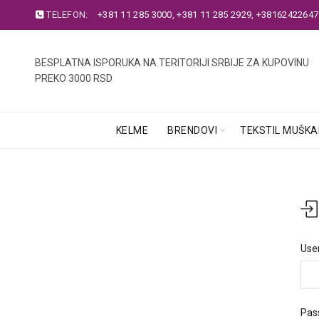
TELEFON:
+381 11 285 3000
,
+381 11 285 2929
,
+38162422647
BESPLATNA ISPORUKA NA TERITORIJI SRBIJE ZA KUPOVINU
PREKO 3000 RSD
KELME
BRENDOVI
TEKSTIL MUŠKA
Use
Pas