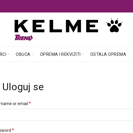
RCI
OBUĆA
OPREMA I REKVIZITI
OSTALA OPREMA
Uloguj se
Obavezno
*
rname or email
Obavezno
*
sword