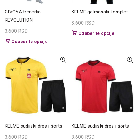
proizvoda.
GIVOVA trenerka
KELME golmanski komplet
REVOLUTION
3.600
RSD
3.600
RSD
Ovaj
Odaberite opcije
proizvod
Ovaj
Odaberite opcije
ima
proizvod
više
ima
varijanti.
više
Opcije
varijanti.
mogu
Opcije
biti
mogu
izabrane
biti
na
izabrane
stranici
na
proizvoda.
stranici
proizvoda.
KELME sudijski dres i šorts
KELME sudijski dres i šorts
3.600
RSD
3.600
RSD