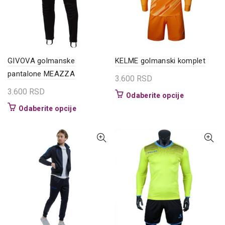
biti
na
izabrane
stranici
na
proizvoda.
stranici
proizvoda.
GIVOVA golmanske
KELME golmanski komplet
pantalone MEAZZA
3.600
RSD
3.600
RSD
Ovaj
Odaberite opcije
proizvod
Ovaj
Odaberite opcije
ima
proizvod
više
ima
varijanti.
više
Opcije
varijanti.
mogu
Opcije
biti
mogu
izabrane
biti
na
izabrane
stranici
na
proizvoda.
stranici