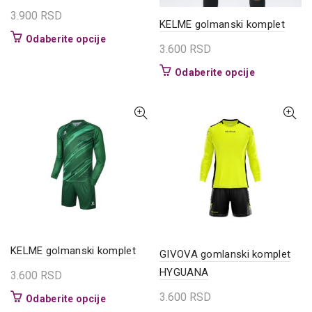
3.900
RSD
KELME golmanski komplet
Ovaj
Odaberite opcije
3.600
RSD
proizvod
ima
Ovaj
Odaberite opcije
više
proizvod
varijanti.
ima
Opcije
više
mogu
varijanti.
biti
Opcije
izabrane
mogu
na
biti
stranici
izabrane
proizvoda.
na
stranici
proizvoda.
KELME golmanski komplet
GIVOVA gomlanski komplet
HYGUANA
3.600
RSD
3.600
RSD
Ovaj
Odaberite opcije