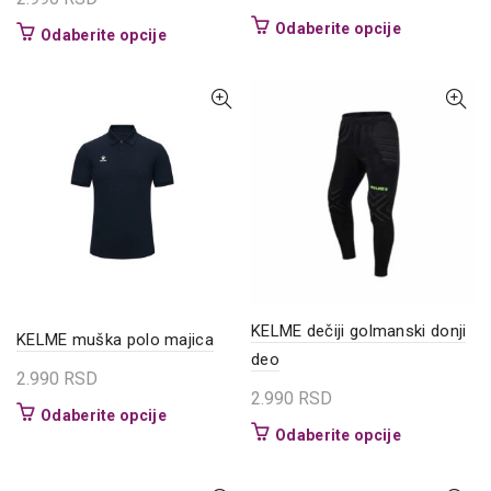
Ovaj
Odaberite opcije
Ovaj
Odaberite opcije
proizvod
proizvod
ima
ima
više
više
varijanti.
varijanti.
Opcije
Opcije
mogu
mogu
biti
biti
izabrane
izabrane
na
na
stranici
stranici
proizvoda.
proizvoda.
KELME dečiji golmanski donji
KELME muška polo majica
deo
2.990
RSD
2.990
RSD
Ovaj
Odaberite opcije
Ovaj
Odaberite opcije
proizvod
proizvod
ima
ima
više