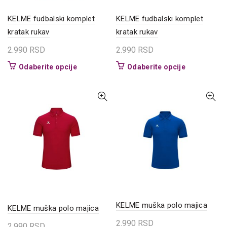
KELME fudbalski komplet
KELME fudbalski komplet
kratak rukav
kratak rukav
2.990
RSD
2.990
RSD
Ovaj
Ovaj
Odaberite opcije
Odaberite opcije
proizvod
proizvod
ima
ima
više
više
varijanti.
varijanti.
Opcije
Opcije
mogu
mogu
biti
biti
izabrane
izabrane
na
na
stranici
stranici
proizvoda.
proizvoda.
KELME muška polo majica
KELME muška polo majica
2.990
RSD
2.990
RSD