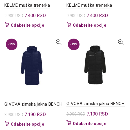
KELME muška trenerka
KELME muška trenerka
Originalna
Trenutna
Originalna
Trenutna
7.400
RSD
7.400
RSD
9.900
RSD
9.900
RSD
cena
cena
cena
cena
Ovaj
Ovaj
Odaberite opcije
Odaberite opcije
je
je:
je
je:
proizvod
proizvod
bila:
7.400 RSD.
bila:
7.400 RSD.
ima
ima
9.900 RSD.
9.900 RSD.
više
više
-19%
-19%
varijanti.
varijanti.
Opcije
Opcije
mogu
mogu
biti
biti
izabrane
izabrane
na
na
stranici
stranici
proizvoda.
proizvoda.
GIVOVA zimska jakna BENCH
GIVOVA zimska jakna BENCH
Originalna
Trenutna
7.190
RSD
Originalna
Trenutna
7.190
RSD
8.900
RSD
8.900
RSD
cena
cena
cena
cena
Ovaj
Odaberite opcije
Ovaj
Odaberite opcije
je
je:
je
je:
proizvod