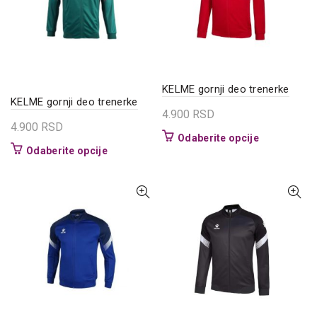
biti
biti
izabrane
izabrane
na
na
stranici
stranici
proizvoda.
proizvoda.
KELME gornji deo trenerke
KELME gornji deo trenerke
4.900
RSD
4.900
RSD
Ovaj
Odaberite opcije
Ovaj
Odaberite opcije
proizvod
proizvod
ima
ima
više
više
varijanti.
varijanti.
Opcije
Opcije
mogu
mogu
biti
biti
izabrane
izabrane
na
na
stranici
stranici
proizvoda.