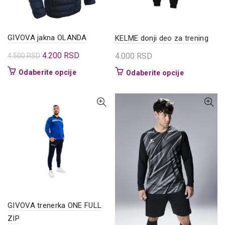
na
stranici
proizvoda.
GIVOVA jakna OLANDA
KELME donji deo za trening
Originalna
Trenutna
4.200
RSD
4.000
RSD
4.500
RSD
cena
cena
Ovaj
Odaberite opcije
Ovaj
Odaberite opcije
je
je:
proizvod
proizvod
bila:
4.200 RSD.
ima
ima
4.500 RSD.
više
više
varijanti.
varijanti.
Opcije
Opcije
mogu
mogu
biti
biti
izabrane
izabrane
na
na
stranici
stranici
proizvoda.
proizvoda.
GIVOVA trenerka ONE FULL
ZIP