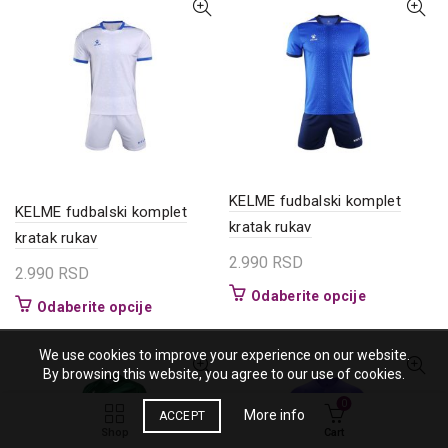
više
varijanti.
varijanti.
Opcije
Opcije
mogu
mogu
biti
biti
izabrane
izabrane
na
na
stranici
stranici
proizvoda.
proizvoda.
KELME fudbalski komplet
KELME fudbalski komplet
kratak rukav
kratak rukav
2.990
RSD
2.990
RSD
Ovaj
Odaberite opcije
Ovaj
Odaberite opcije
proizvod
proizvod
ima
ima
We use cookies to improve your experience on our website.
više
više
By browsing this website, you agree to our use of cookies.
varijanti.
varijanti.
Opcije
0
More info
Opcije
ACCEPT
mogu
Shop
Cart
mogu