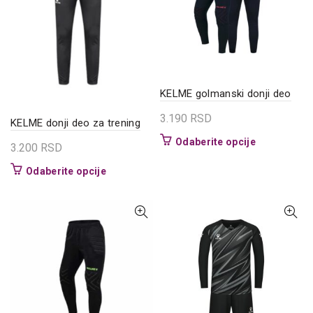
mogu
mogu
biti
biti
izabrane
izabrane
na
na
stranici
stranici
proizvoda.
proizvoda.
KELME golmanski donji deo
3.190
RSD
KELME donji deo za trening
Ovaj
Odaberite opcije
3.200
RSD
proizvod
Ovaj
Odaberite opcije
ima
proizvod
više
ima
varijanti.
više
Opcije
varijanti.
mogu
Opcije
biti
mogu
izabrane
biti
na
izabrane
stranici
na
proizvoda.