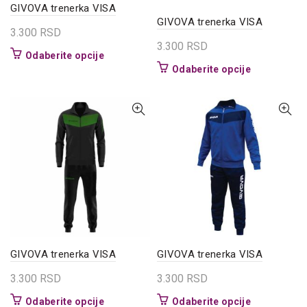
GIVOVA trenerka VISA
GIVOVA trenerka VISA
3.300
RSD
3.300
RSD
Ovaj
Odaberite opcije
Ovaj
Odaberite opcije
proizvod
proizvod
ima
ima
više
više
varijanti.
varijanti.
Opcije
Opcije
mogu
mogu
biti
biti
izabrane
izabrane
na
na
stranici
stranici
proizvoda.
proizvoda.
GIVOVA trenerka VISA
GIVOVA trenerka VISA
3.300
RSD
3.300
RSD
Ovaj
Ovaj
Odaberite opcije
Odaberite opcije