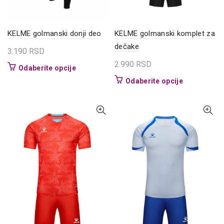
stranici
proizvoda.
KELME golmanski donji deo
KELME golmanski komplet za
dečake
3.190
RSD
2.990
RSD
Ovaj
Odaberite opcije
proizvod
Ovaj
Odaberite opcije
ima
proizvod
više
ima
varijanti.
više
Opcije
varijanti.
mogu
Opcije
biti
mogu
izabrane
biti
na
izabrane
stranici
na
proizvoda.
stranici
proizvoda.