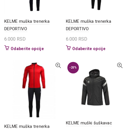
na
na
stranici
stranici
proizvoda.
proizvoda.
KELME muška trenerka
KELME muška trenerka
DEPORTIVO
DEPORTIVO
6.000
RSD
6.000
RSD
Ovaj
Ovaj
Odaberite opcije
Odaberite opcije
proizvod
proizvod
ima
ima
više
više
-20%
varijanti.
varijanti.
Opcije
Opcije
mogu
mogu
biti
biti
izabrane
izabrane
na
na
stranici
stranici
proizvoda.
proizvoda.
KELME muški šuškavac
KELME muška trenerka