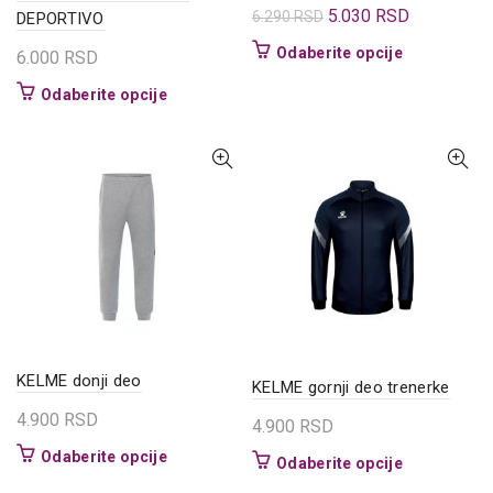
Originalna
Trenutna
5.030
RSD
6.290
RSD
DEPORTIVO
cena
cena
Ovaj
Odaberite opcije
6.000
RSD
je
je:
proizvod
Ovaj
Odaberite opcije
bila:
5.030 RSD.
ima
proizvod
6.290 RSD.
više
ima
varijanti.
više
Opcije
varijanti.
mogu
Opcije
biti
mogu
izabrane
biti
na
izabrane
stranici
na
proizvoda.
stranici
proizvoda.
KELME donji deo
KELME gornji deo trenerke
4.900
RSD
4.900
RSD
Ovaj
Odaberite opcije
Ovaj
Odaberite opcije
proizvod
proizvod