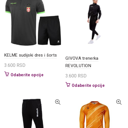
varijanti.
Opcije
Opcije
mogu
mogu
biti
biti
izabrane
izabrane
na
na
stranici
stranici
proizvoda.
proizvoda.
KELME sudijski dres i šorts
GIVOVA trenerka
3.600
RSD
REVOLUTION
Ovaj
Odaberite opcije
3.600
RSD
proizvod
Ovaj
Odaberite opcije
ima
proizvod
više
ima
varijanti.
više
Opcije
varijanti.
mogu
Opcije
biti
mogu
izabrane