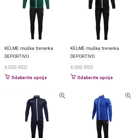
mogu
mogu
biti
biti
izabrane
izabrane
na
na
stranici
stranici
proizvoda.
proizvoda.
KELME muška trenerka
KELME muška trenerka
DEPORTIVO
DEPORTIVO
6.000
RSD
6.000
RSD
Ovaj
Ovaj
Odaberite opcije
Odaberite opcije
proizvod
proizvod
ima
ima
više
više
varijanti.
varijanti.
Opcije
Opcije
mogu
mogu
biti
biti
izabrane
izabrane