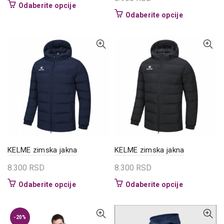
Ovaj
Odaberite opcije
Ovaj
Odaberite opcije
proizvod
proizvod
ima
ima
više
više
varijanti.
varijanti.
Opcije
Opcije
mogu
mogu
biti
biti
izabrane
izabrane
na
na
stranici
stranici
proizvoda.
proizvoda.
KELME zimska jakna
KELME zimska jakna
8.300
RSD
8.300
RSD
Ovaj
Ovaj
Odaberite opcije
Odaberite opcije
proizvod
proizvod
ima
ima
više
više
-20%