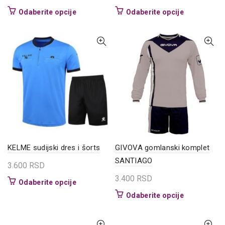
Ovaj
Ovaj
Odaberite opcije
Odaberite opcije
proizvod
proizvod
ima
ima
više
više
varijanti.
varijanti.
Opcije
Opcije
mogu
mogu
biti
biti
izabrane
izabrane
na
na
stranici
stranici
proizvoda.
proizvoda.
KELME sudijski dres i šorts
GIVOVA gomlanski komplet
SANTIAGO
3.600
RSD
3.400
RSD
Ovaj
Odaberite opcije
proizvod
Ovaj
Odaberite opcije
ima
proizvod
više
ima