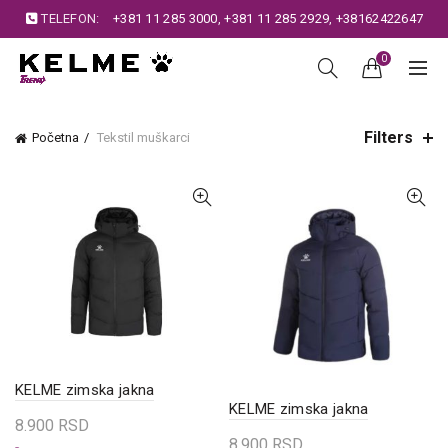
TELEFON:
+381 11 285 3000
,
+381 11 285 2929
,
+38162422647
0
Filters
Početna
Tekstil muškarci
KELME zimska jakna
KELME zimska jakna
8.900
RSD
8.900
RSD