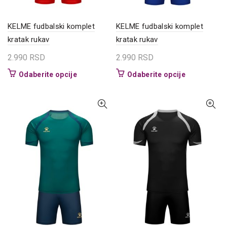
KELME fudbalski komplet
KELME fudbalski komplet
kratak rukav
kratak rukav
2.990
RSD
2.990
RSD
Ovaj
Ovaj
Odaberite opcije
Odaberite opcije
proizvod
proizvod
ima
ima
više
više
varijanti.
varijanti.
Opcije
Opcije
mogu
mogu
biti
biti
izabrane
izabrane
na
na
stranici
stranici
proizvoda.
proizvoda.