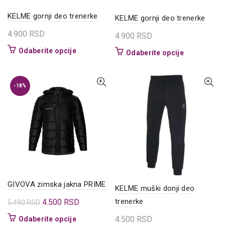
proizvoda.
KELME gornji deo trenerke
KELME gornji deo trenerke
4.900
RSD
4.900
RSD
Ovaj
Odaberite opcije
Ovaj
Odaberite opcije
proizvod
proizvod
ima
ima
više
više
-18%
varijanti.
varijanti.
Opcije
Opcije
mogu
mogu
biti
biti
izabrane
izabrane
na
na
stranici
stranici
proizvoda.
proizvoda.
GIVOVA zimska jakna PRIME
KELME muški donji deo
Originalna
Trenutna
trenerke
4.500
RSD
5.490
RSD
cena
cena
Ovaj
4.500
RSD
Odaberite opcije