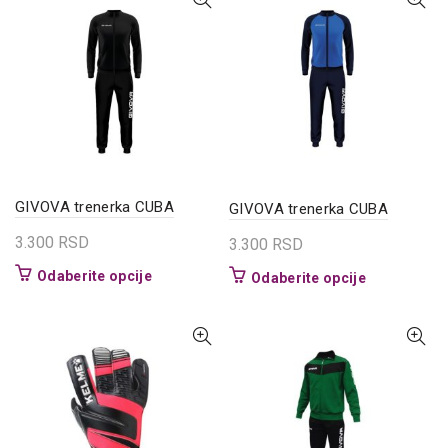
varijanti.
više
Opcije
varijanti.
mogu
Opcije
biti
mogu
izabrane
biti
na
izabrane
stranici
na
proizvoda.
stranici
proizvoda.
GIVOVA trenerka CUBA
GIVOVA trenerka CUBA
3.300
RSD
3.300
RSD
Ovaj
Odaberite opcije
Ovaj
Odaberite opcije
proizvod
proizvod
ima
ima
više
više
varijanti.
varijanti.
Opcije
Opcije
mogu
mogu
biti
biti