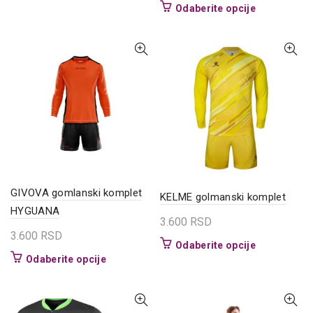
proizvod
Ovaj
Odaberite opcije
ima
proizvod
više
ima
varijanti.
više
Opcije
varijanti.
mogu
Opcije
biti
mogu
izabrane
biti
na
izabrane
stranici
na
proizvoda.
stranici
proizvoda.
GIVOVA gomlanski komplet
KELME golmanski komplet
HYGUANA
3.600
RSD
3.600
RSD
Ovaj
Odaberite opcije
Ovaj
Odaberite opcije
proizvod
proizvod
ima
ima
više
više
varijanti.