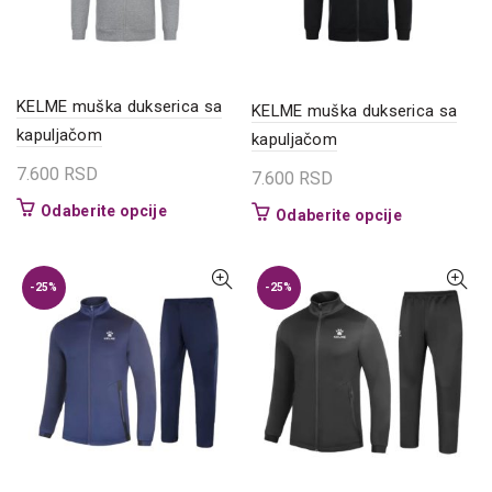
izabrane
na
na
stranici
stranici
proizvoda.
proizvoda.
KELME muška dukserica sa
KELME muška dukserica sa
kapuljačom
kapuljačom
7.600
RSD
7.600
RSD
Ovaj
Odaberite opcije
Ovaj
Odaberite opcije
proizvod
proizvod
ima
ima
više
više
-25%
-25%
varijanti.
varijanti.
Opcije
Opcije
mogu
mogu
biti
biti
izabrane
izabrane
na
na
stranici
stranici
proizvoda.
proizvoda.