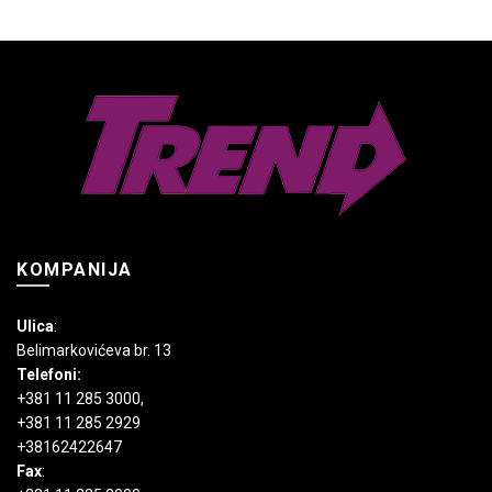
Opcije
varijanti.
mogu
Opcije
biti
mogu
izabrane
biti
na
izabrane
stranici
na
proizvoda.
stranici
proizvoda.
KOMPANIJA
Ulica
:
Belimarkovićeva br. 13
Telefoni:
+381 11 285 3000
,
+381 11 285 2929
+38162422647
Fax
: