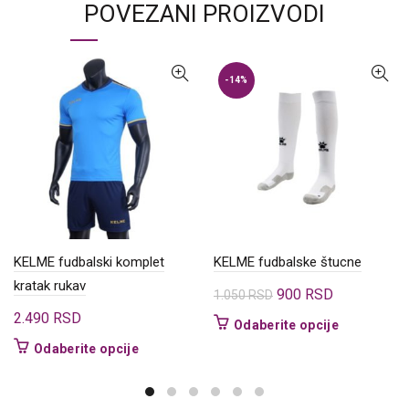
POVEZANI PROIZVODI
-14%
KELME fudbalski komplet
KELME fudbalske štucne
kratak rukav
Originalna
Trenutna
900
RSD
1.050
RSD
cena
cena
2.490
RSD
Ovaj
Odaberite opcije
je
je:
proizvod
Ovaj
Odaberite opcije
bila:
900 RSD.
ima
proizvod
1.050 RSD.
više
ima
varijanti.
više