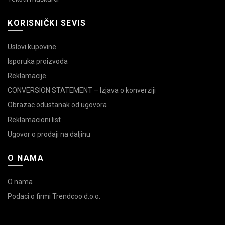
KORISNIČKI SEVIS
Uslovi kupovine
Isporuka proizvoda
Reklamacije
CONVERSION STATEMENT – Izjava o konverziji
Obrazac odustanak od ugovora
Reklamacioni list
Ugovor o prodaji na daljinu
O NAMA
O nama
Podaci o firmi Trendcoo d.o.o.