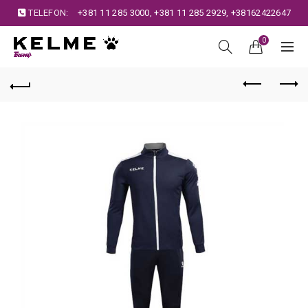
TELEFON:
+381 11 285 3000
,
+381 11 285 2929
,
+38162422647
0