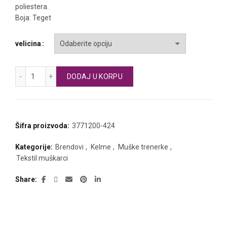
poliestera.
Boja: Teget
velicina
KELME muška trenerka DEPORTIVO količina
DODAJ U KORPU
Šifra proizvoda:
3771200-424
Kategorije:
Brendovi
,
Kelme
,
Muške trenerke
,
Tekstil muškarci
Share