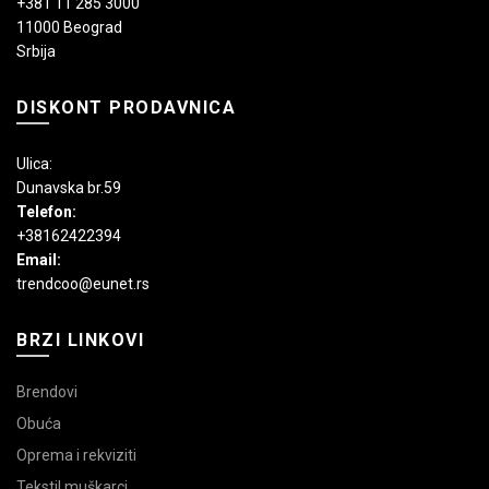
+381 11 285 3000
11000 Beograd
Srbija
DISKONT PRODAVNICA
Ulica:
Dunavska br.59
Telefon:
+38162422394
Email:
trendcoo@eunet.rs
BRZI LINKOVI
Brendovi
Obuća
Oprema i rekviziti
Tekstil muškarci