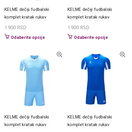
proizvoda.
proizvoda.
KELME dečiji fudbalski
KELME dečiji fudbalski
komplet kratak rukav
komplet kratak rukav
1.900
RSD
1.900
RSD
Ovaj
Ovaj
Odaberite opcije
Odaberite opcije
proizvod
proizvod
ima
ima
više
više
varijanti.
varijanti.
Opcije
Opcije
mogu
mogu
biti
biti
izabrane
izabrane
na
na
stranici
stranici
proizvoda.
proizvoda.
KELME dečiji fudbalski
KELME dečiji fudbalski
komplet kratak rukav
komplet kratak rukav