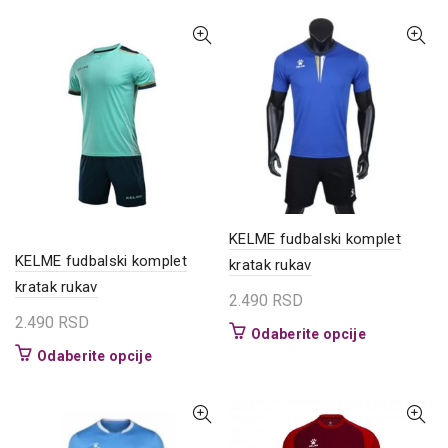
ima
ima
više
više
varijanti.
varijanti.
Opcije
Opcije
mogu
mogu
biti
biti
izabrane
izabrane
na
na
stranici
stranici
proizvoda.
proizvoda.
KELME fudbalski komplet
KELME fudbalski komplet
kratak rukav
kratak rukav
2.490
RSD
2.490
RSD
Ovaj
Odaberite opcije
proizvod
Ovaj
Odaberite opcije
ima
proizvod
više
ima
varijanti.
više
Opcije
varijanti.