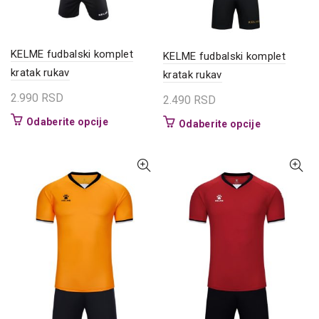
na
stranici
stranici
proizvoda.
proizvoda.
KELME fudbalski komplet
KELME fudbalski komplet
kratak rukav
kratak rukav
2.990
RSD
2.490
RSD
Ovaj
Odaberite opcije
Ovaj
Odaberite opcije
proizvod
proizvod
ima
ima
više
više
varijanti.
varijanti.
Opcije
Opcije
mogu
mogu
biti
biti
izabrane
izabrane
na
na
stranici
stranici
proizvoda.
proizvoda.