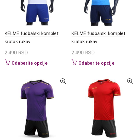
izabrane
izabrane
na
na
stranici
stranici
proizvoda.
proizvoda.
KELME fudbalski komplet
KELME fudbalski komplet
kratak rukav
kratak rukav
2.490
RSD
2.490
RSD
Ovaj
Ovaj
Odaberite opcije
Odaberite opcije
proizvod
proizvod
ima
ima
više
više
varijanti.
varijanti.
Opcije
Opcije
mogu
mogu
biti
biti
izabrane
izabrane
na
na
stranici
stranici
proizvoda.
proizvoda.