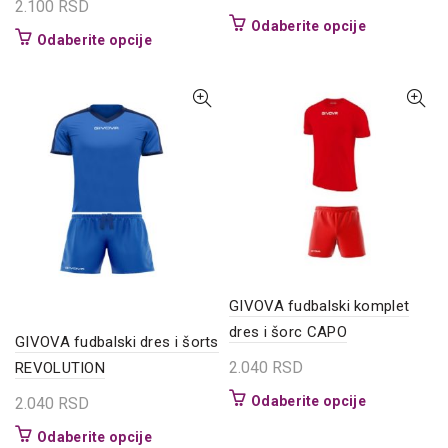
2.100
RSD
Ovaj
Odaberite opcije
Ovaj
Odaberite opcije
proizvod
proizvod
ima
ima
više
više
varijanti.
varijanti.
Opcije
Opcije
mogu
mogu
biti
biti
izabrane
izabrane
na
na
stranici
stranici
proizvoda.
proizvoda.
GIVOVA fudbalski komplet
dres i šorc CAPO
GIVOVA fudbalski dres i šorts
2.040
RSD
REVOLUTION
Ovaj
Odaberite opcije
2.040
RSD
proizvod
Ovaj
Odaberite opcije
ima