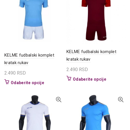
mogu
Opcije
biti
mogu
izabrane
biti
na
izabrane
stranici
na
proizvoda.
stranici
proizvoda.
KELME fudbalski komplet
KELME fudbalski komplet
kratak rukav
kratak rukav
2.490
RSD
2.490
RSD
Ovaj
Odaberite opcije
Ovaj
Odaberite opcije
proizvod
proizvod
ima
ima
više
više
varijanti.
varijanti.
Opcije
Opcije
mogu
mogu
biti
biti