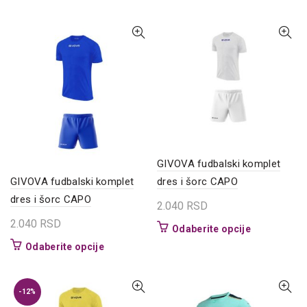
proizvod
više
ima
varijanti.
više
Opcije
varijanti.
mogu
Opcije
biti
mogu
izabrane
biti
na
izabrane
stranici
na
proizvoda.
stranici
proizvoda.
GIVOVA fudbalski komplet
GIVOVA fudbalski komplet
dres i šorc CAPO
dres i šorc CAPO
2.040
RSD
2.040
RSD
Ovaj
Odaberite opcije
proizvod
Ovaj
Odaberite opcije
ima
proizvod
više
ima
varijanti.
više
-12%
Opcije
varijanti.