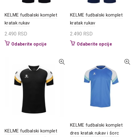
KELME fudbalski komplet
KELME fudbalski komplet
kratak rukav
kratak rukav
2.490
RSD
2.490
RSD
Ovaj
Ovaj
Odaberite opcije
Odaberite opcije
proizvod
proizvod
ima
ima
više
više
varijanti.
varijanti.
Opcije
Opcije
mogu
mogu
biti
biti
izabrane
izabrane
na
na
stranici
stranici
proizvoda.
proizvoda.
KELME fudbalski komplet
KELME fudbalski komplet
dres kratak rukav i šorc