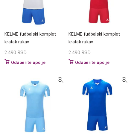
izabrane
izabrane
na
na
stranici
stranici
proizvoda.
proizvoda.
KELME fudbalski komplet
KELME fudbalski komplet
kratak rukav
kratak rukav
2.490
RSD
2.490
RSD
Ovaj
Ovaj
Odaberite opcije
Odaberite opcije
proizvod
proizvod
ima
ima
više
više
varijanti.
varijanti.
Opcije
Opcije
mogu
mogu
biti
biti
izabrane
izabrane
na
na
stranici
stranici