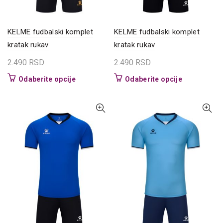
KELME fudbalski komplet
KELME fudbalski komplet
kratak rukav
kratak rukav
2.490
RSD
2.490
RSD
Ovaj
Ovaj
Odaberite opcije
Odaberite opcije
proizvod
proizvod
ima
ima
više
više
varijanti.
varijanti.
Opcije
Opcije
mogu
mogu
biti
biti
izabrane
izabrane
na
na
stranici
stranici
proizvoda.
proizvoda.