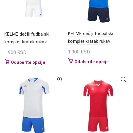
izabrane
izabrane
na
na
stranici
stranici
proizvoda.
proizvoda.
KELME dečiji fudbalski
KELME dečiji fudbalski
komplet kratak rukav
komplet kratak rukav
1.900
RSD
1.900
RSD
Ovaj
Odaberite opcije
Ovaj
Odaberite opcije
proizvod
proizvod
ima
ima
više
više
varijanti.
varijanti.
Opcije
Opcije
mogu
mogu
biti
biti
izabrane
izabrane
na
na
stranici
stranici