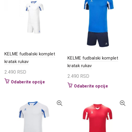
varijanti.
Opcije
Opcije
mogu
mogu
biti
biti
izabrane
izabrane
na
na
stranici
stranici
proizvoda.
proizvoda.
KELME fudbalski komplet
KELME fudbalski komplet
kratak rukav
kratak rukav
2.490
RSD
2.490
RSD
Ovaj
Odaberite opcije
Ovaj
Odaberite opcije
proizvod
proizvod
ima
ima
više
više
varijanti.
varijanti.
Opcije
Opcije
mogu
mogu
biti
biti