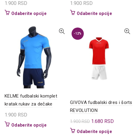
1.900
RSD
1.900
RSD
Ovaj
Ovaj
Odaberite opcije
Odaberite opcije
proizvod
proizvod
ima
ima
više
više
-12%
varijanti.
varijanti.
Opcije
Opcije
mogu
mogu
biti
biti
izabrane
izabrane
na
na
stranici
stranici
proizvoda.
proizvoda.
KELME fudbalski komplet
GIVOVA fudbalski dres i šorts
kratak rukav za dečake
REVOLUTION
1.900
RSD
Originalna
Trenutna
1.680
RSD
1.900
RSD
Ovaj
Odaberite opcije
cena
cena
Ovaj
proizvod
Odaberite opcije
je
je: