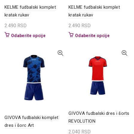
KELME fudbalski komplet
KELME fudbalski komplet
kratak rukav
kratak rukav
2.490
RSD
2.490
RSD
Ovaj
Ovaj
Odaberite opcije
Odaberite opcije
proizvod
proizvod
ima
ima
više
više
varijanti.
varijanti.
Opcije
Opcije
mogu
mogu
biti
biti
izabrane
izabrane
na
na
stranici
stranici
proizvoda.
proizvoda.
GIVOVA fudbalski dres i šorts
GIVOVA fudbalski komplet
REVOLUTION
dres i šorc Art
2.040
RSD