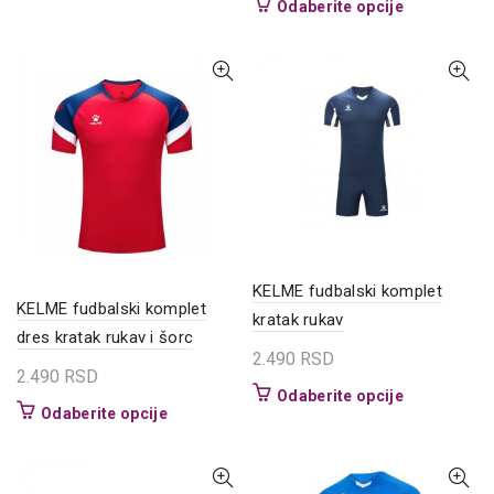
Ovaj
Odaberite opcije
proizvod
proizvod
ima
ima
više
više
varijanti.
varijanti.
Opcije
Opcije
mogu
mogu
biti
biti
izabrane
izabrane
na
na
stranici
stranici
proizvoda.
proizvoda.
KELME fudbalski komplet
KELME fudbalski komplet
kratak rukav
dres kratak rukav i šorc
2.490
RSD
2.490
RSD
Ovaj
Odaberite opcije
Ovaj
Odaberite opcije
proizvod
proizvod
ima
ima
više
više
varijanti.