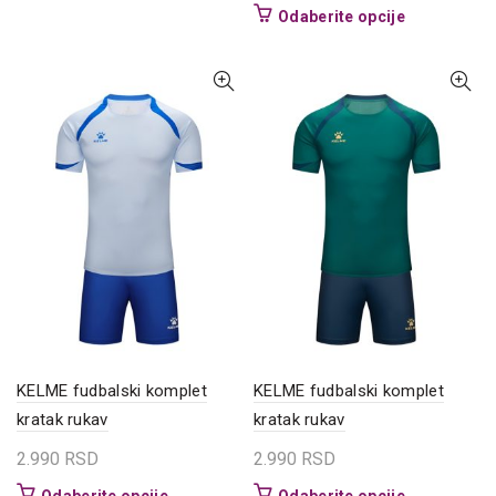
varijanti.
Ovaj
Odaberite opcije
Opcije
proizvod
mogu
ima
biti
više
izabrane
varijanti.
na
Opcije
stranici
mogu
proizvoda.
biti
izabrane
na
stranici
proizvoda.
KELME fudbalski komplet
KELME fudbalski komplet
kratak rukav
kratak rukav
2.990
RSD
2.990
RSD
Ovaj
Ovaj
Odaberite opcije
Odaberite opcije