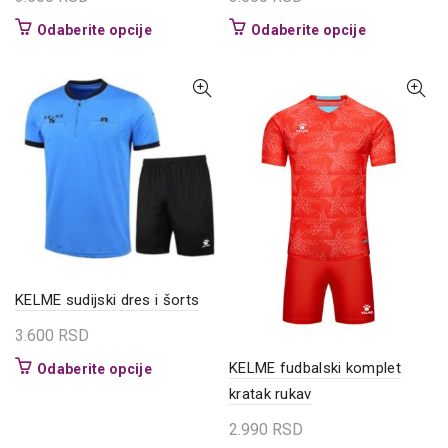
Ovaj
Ovaj
Odaberite opcije
Odaberite opcije
proizvod
proizvod
ima
ima
više
više
varijanti.
varijanti.
Opcije
Opcije
mogu
mogu
biti
biti
izabrane
izabrane
na
na
stranici
stranici
proizvoda.
proizvoda.
KELME sudijski dres i šorts
3.600
RSD
KELME fudbalski komplet
Ovaj
Odaberite opcije
proizvod
kratak rukav
ima
2.990
RSD
više