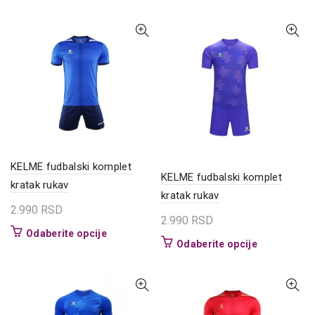
proizvod
Opcije
ima
mogu
više
biti
varijanti.
izabrane
Opcije
na
mogu
stranici
biti
proizvoda.
izabrane
na
stranici
proizvoda.
KELME fudbalski komplet
KELME fudbalski komplet
kratak rukav
kratak rukav
2.990
RSD
2.990
RSD
Ovaj
Odaberite opcije
Ovaj
Odaberite opcije
proizvod
proizvod
ima
ima
više
više
varijanti.
varijanti.
Opcije