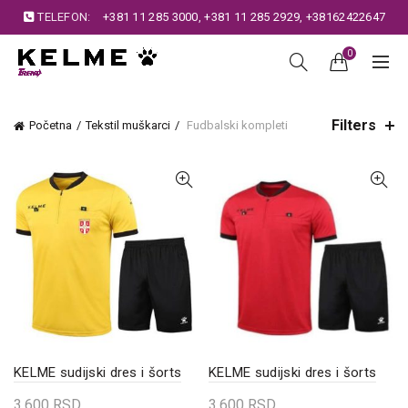
TELEFON:
+381 11 285 3000
,
+381 11 285 2929
,
+38162422647
0
Filters
Početna
Tekstil muškarci
Fudbalski kompleti
KELME sudijski dres i šorts
KELME sudijski dres i šorts
3.600
RSD
3.600
RSD