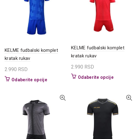
Opcije
mogu
mogu
biti
biti
izabrane
izabrane
na
na
stranici
stranici
proizvoda.
proizvoda.
KELME fudbalski komplet
KELME fudbalski komplet
kratak rukav
kratak rukav
2.990
RSD
2.990
RSD
Ovaj
Odaberite opcije
Ovaj
Odaberite opcije
proizvod
proizvod
ima
ima
više
više
varijanti.
varijanti.
Opcije
Opcije
mogu
mogu
biti
biti
izabrane
izabrane
na