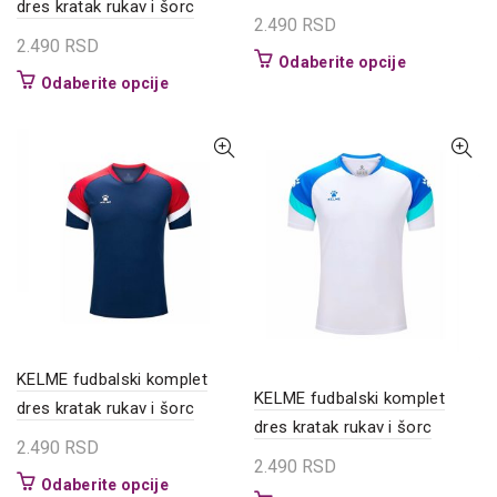
dres kratak rukav i šorc
2.490
RSD
2.490
RSD
Ovaj
Odaberite opcije
Ovaj
Odaberite opcije
proizvod
proizvod
ima
ima
više
više
varijanti.
varijanti.
Opcije
Opcije
mogu
mogu
biti
biti
izabrane
izabrane
na
na
stranici
stranici
proizvoda.
proizvoda.
KELME fudbalski komplet
KELME fudbalski komplet
dres kratak rukav i šorc
dres kratak rukav i šorc
2.490
RSD
2.490
RSD
Ovaj
Odaberite opcije