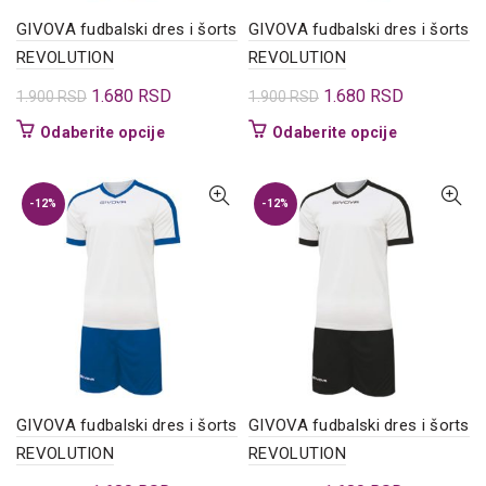
GIVOVA fudbalski dres i šorts
GIVOVA fudbalski dres i šorts
REVOLUTION
REVOLUTION
Originalna
Trenutna
Originalna
Trenutna
1.680
RSD
1.680
RSD
1.900
RSD
1.900
RSD
cena
cena
cena
cena
Ovaj
Ovaj
Odaberite opcije
Odaberite opcije
je
je:
je
je:
proizvod
proizvod
bila:
1.680 RSD.
bila:
1.680 RSD.
ima
ima
1.900 RSD.
1.900 RSD.
više
više
-12%
-12%
varijanti.
varijanti.
Opcije
Opcije
mogu
mogu
biti
biti
izabrane
izabrane
na
na
stranici
stranici
proizvoda.
proizvoda.
GIVOVA fudbalski dres i šorts
GIVOVA fudbalski dres i šorts
REVOLUTION
REVOLUTION