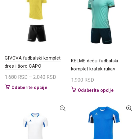
mogu
Opcije
biti
mogu
izabrane
biti
na
izabrane
stranici
na
proizvoda.
stranici
proizvoda.
GIVOVA fudbalski komplet
KELME dečiji fudbalski
dres i šorc CAPO
komplet kratak rukav
Raspon
1.680
RSD
–
2.040
RSD
1.900
RSD
cena:
Ovaj
Odaberite opcije
Ovaj
Odaberite opcije
od
proizvod
proizvod
1.680 RSD
ima
ima
do
više
više
varijanti.
2.040 RSD
varijanti.
Opcije
Opcije
mogu
mogu
biti
biti