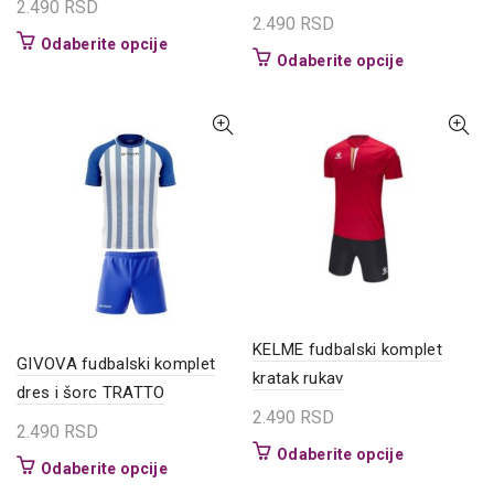
2.490
RSD
2.490
RSD
Ovaj
Odaberite opcije
Ovaj
Odaberite opcije
proizvod
proizvod
ima
ima
više
više
varijanti.
varijanti.
Opcije
Opcije
mogu
mogu
biti
biti
izabrane
izabrane
na
na
stranici
stranici
proizvoda.
proizvoda.
KELME fudbalski komplet
GIVOVA fudbalski komplet
kratak rukav
dres i šorc TRATTO
2.490
RSD
2.490
RSD
Ovaj
Odaberite opcije
Ovaj
Odaberite opcije
proizvod
proizvod