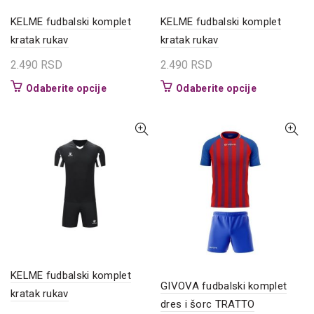
proizvoda.
proizvoda.
KELME fudbalski komplet
KELME fudbalski komplet
kratak rukav
kratak rukav
2.490
RSD
2.490
RSD
Ovaj
Ovaj
Odaberite opcije
Odaberite opcije
proizvod
proizvod
ima
ima
više
više
varijanti.
varijanti.
Opcije
Opcije
mogu
mogu
biti
biti
izabrane
izabrane
na
na
stranici
stranici
proizvoda.
proizvoda.
KELME fudbalski komplet
GIVOVA fudbalski komplet
kratak rukav
dres i šorc TRATTO