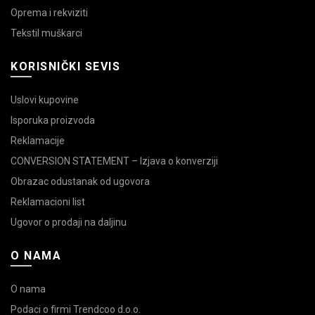
Oprema i rekviziti
Tekstil muškarci
KORISNIČKI SEVIS
Uslovi kupovine
Isporuka proizvoda
Reklamacije
CONVERSION STATEMENT – Izjava o konverziji
Obrazac odustanak od ugovora
Reklamacioni list
Ugovor o prodaji na daljinu
O NAMA
O nama
Podaci o firmi Trendcoo d.o.o.