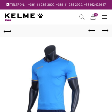
TELEFON:
+381 11 285 3000
,
+381 11 285 2929
,
+38162422647
0