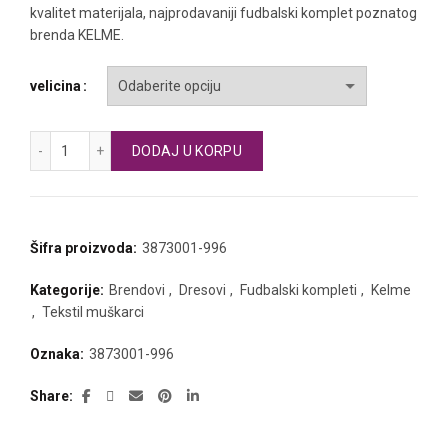
kvalitet materijala, najprodavaniji fudbalski komplet poznatog
brenda KELME.
velicina
KELME fudbalski komplet kratak rukav za dečake količina
DODAJ U KORPU
Šifra proizvoda:
3873001-996
Kategorije:
Brendovi
,
Dresovi
,
Fudbalski kompleti
,
Kelme
,
Tekstil muškarci
Oznaka:
3873001-996
Share