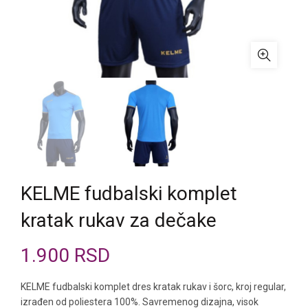
KELME fudbalski komplet
kratak rukav za dečake
1.900
RSD
KELME fudbalski komplet dres kratak rukav i šorc, kroj regular,
izrađen od poliestera 100%. Savremenog dizajna, visok