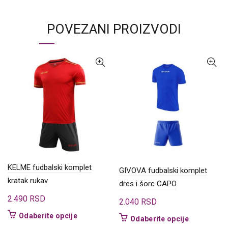
POVEZANI PROIZVODI
KELME fudbalski komplet
GIVOVA fudbalski komplet
kratak rukav
dres i šorc CAPO
2.490
RSD
2.040
RSD
Ovaj
Odaberite opcije
Ovaj
Odaberite opcije
proizvod