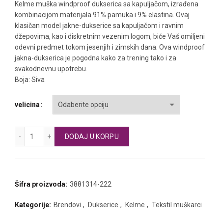
cena
cena
Kelme muška windproof dukserica sa kapuljačom, izrađena
kombinacijom materijala 91% pamuka i 9% elastina. Ovaj
je
je:
klasičan model jakne-dukserice sa kapuljačom i ravnim
džepovima, kao i diskretnim vezenim logom, biće Vaš omiljeni
bila:
4.250 RSD.
odevni predmet tokom jesenjih i zimskih dana. Ova windproof
jakna-dukserica je pogodna kako za trening tako i za
8.500 RSD.
svakodnevnu upotrebu.
Boja: Siva
velicina
KELME muška windproof dukserica sa kapuljačom Sudadera 
DODAJ U KORPU
Šifra proizvoda:
3881314-222
Kategorije:
Brendovi
,
Dukserice
,
Kelme
,
Tekstil muškarci