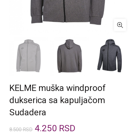
KELME muška windproof
dukserica sa kapuljačom
Sudadera
Originalna
Trenutna
4.250
RSD
8.500
RSD