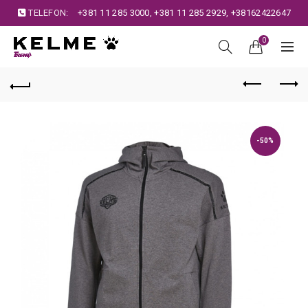
TELEFON:
+381 11 285 3000
,
+381 11 285 2929
,
+38162422647
0
-50%