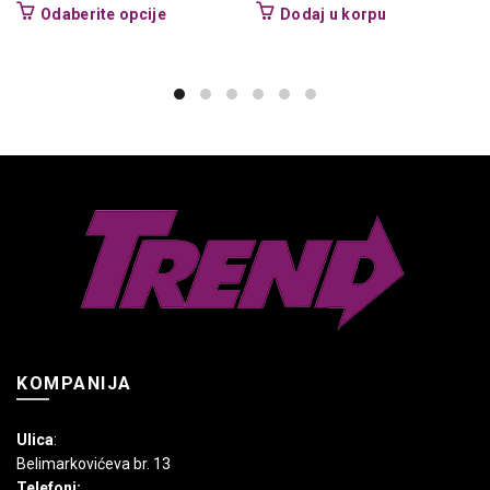
Ovaj
Odaberite opcije
Dodaj u korpu
proizvod
ima
više
varijanti.
Opcije
mogu
biti
izabrane
na
stranici
proizvoda.
KOMPANIJA
Ulica
:
Belimarkovićeva br. 13
Telefoni: