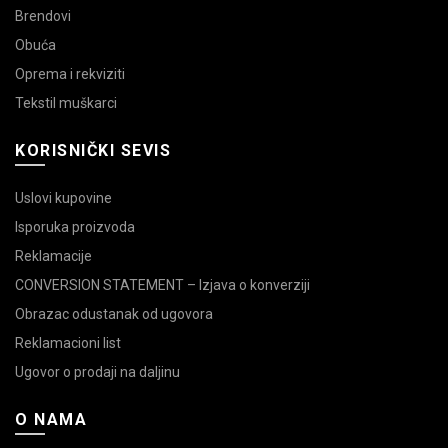
Brendovi
Obuća
Oprema i rekviziti
Tekstil muškarci
KORISNIČKI SEVIS
Uslovi kupovine
Isporuka proizvoda
Reklamacije
CONVERSION STATEMENT – Izjava o konverziji
Obrazac odustanak od ugovora
Reklamacioni list
Ugovor o prodaji na daljinu
O NAMA