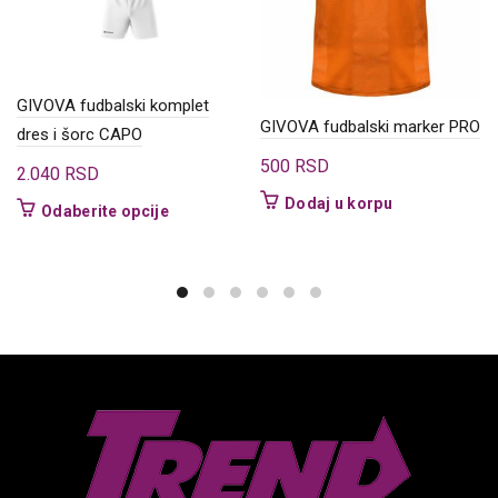
GIVOVA fudbalski komplet
GIVOVA fudbalski marker PRO
dres i šorc CAPO
500
RSD
2.040
RSD
Dodaj u korpu
Ovaj
Odaberite opcije
proizvod
ima
više
varijanti.
Opcije
mogu
biti
izabrane
na
stranici
proizvoda.