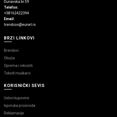
Dunavska br.59
Telefon:
+38162422394
Email:
trendcoo@eunet.rs
BRZI LINKOVI
Brendovi
Obuća
Oprema i rekviziti
Tekstil muškarci
KORISNIČKI SEVIS
Uslovi kupovine
Isporuka proizvoda
Reklamacije