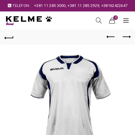
TELEFON:
+381 11 285 3000
,
+381 11 285 2929
,
+38162422647
0