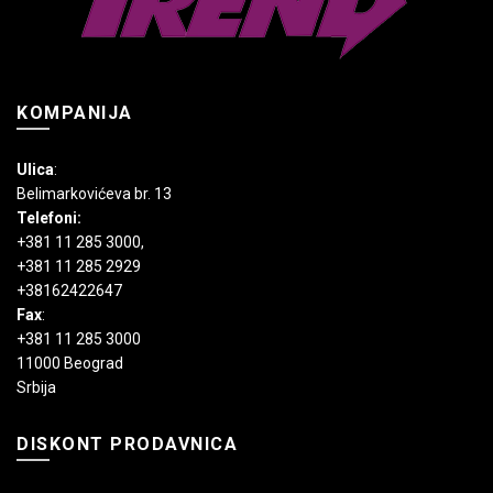
proizvoda.
KOMPANIJA
Ulica
:
Belimarkovićeva br. 13
Telefoni:
+381 11 285 3000
,
+381 11 285 2929
+38162422647
Fax
:
+381 11 285 3000
11000 Beograd
Srbija
DISKONT PRODAVNICA