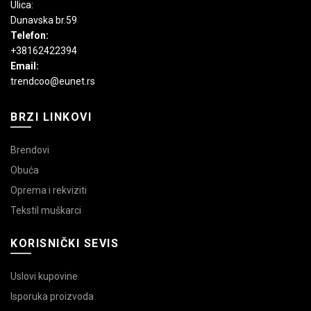
Ulica:
Dunavska br.59
Telefon:
+38162422394
Email:
trendcoo@eunet.rs
BRZI LINKOVI
Brendovi
Obuća
Oprema i rekviziti
Tekstil muškarci
KORISNIČKI SEVIS
Uslovi kupovine
Isporuka proizvoda