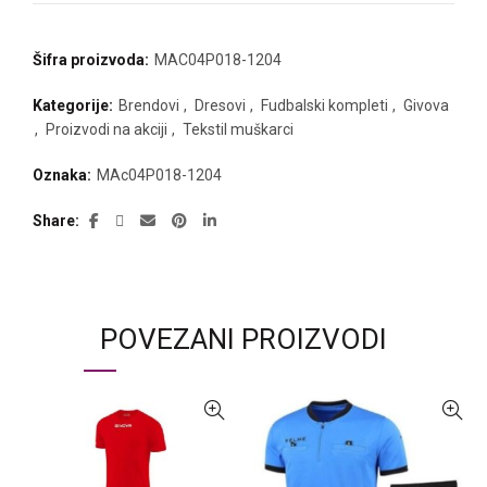
Šifra proizvoda:
MAC04P018-1204
Kategorije:
Brendovi
,
Dresovi
,
Fudbalski kompleti
,
Givova
,
Proizvodi na akciji
,
Tekstil muškarci
Oznaka:
MAc04P018-1204
Share
POVEZANI PROIZVODI