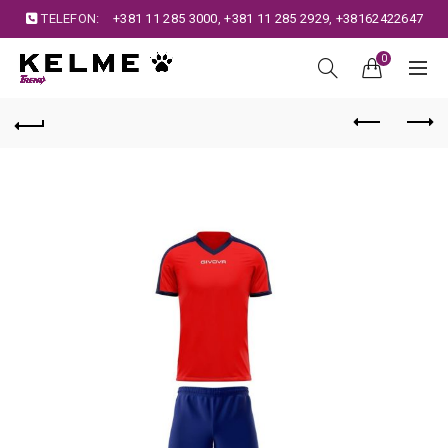
TELEFON:
+381 11 285 3000
,
+381 11 285 2929
,
+38162422647
0