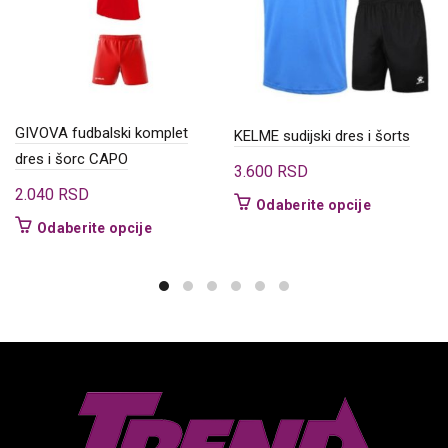
GIVOVA fudbalski komplet
KELME sudijski dres i šorts
dres i šorc CAPO
3.600
RSD
2.040
RSD
Ovaj
Odaberite opcije
proizvod
Ovaj
Odaberite opcije
ima
proizvod
više
ima
varijanti.
više
Opcije
varijanti.
mogu
Opcije
biti
mogu
izabrane
biti
na
izabrane
stranici
na
proizvoda.
stranici