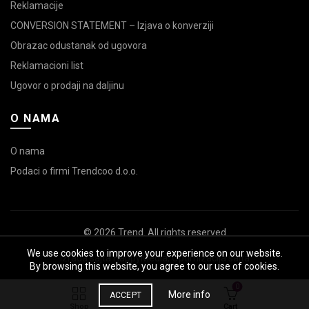
Reklamacije
CONVERSION STATEMENT – Izjava o konverziji
Obrazac odustanak od ugovora
Reklamacioni list
Ugovor o prodaji na daljinu
O NAMA
O nama
Podaci o firmi Trendcoo d.o.o.
© 2026
Trend
. All rights reserved
We use cookies to improve your experience on our website.
Izrada sajta
HappyMedia
,
Optimizacija sajta
By browsing this website, you agree to our use of cookies.
0
More info
ACCEPT
Shop
Cart