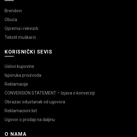
Brendovi
Obuća
Oprema i rekviziti
Tekstil muškarci
KORISNIČKI SEVIS
Uslovi kupovine
Isporuka proizvoda
Reklamacije
CONVERSION STATEMENT – Izjava o konverziji
Obrazac odustanak od ugovora
Reklamacioni list
Ugovor o prodaji na daljinu
O NAMA