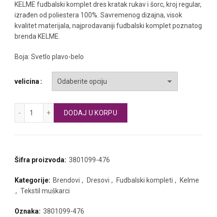
KELME fudbalski komplet dres kratak rukav i šorc, kroj regular,
izrađen od poliestera 100%. Savremenog dizajna, visok
kvalitet materijala, najprodavaniji fudbalski komplet poznatog
brenda KELME.
Boja: Svetlo plavo-belo
velicina
KELME fudbalski komplet kratak rukav količina
DODAJ U KORPU
Šifra proizvoda:
3801099-476
Kategorije:
Brendovi
,
Dresovi
,
Fudbalski kompleti
,
Kelme
,
Tekstil muškarci
Oznaka:
3801099-476