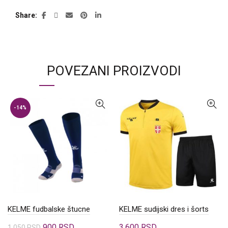
Share
POVEZANI PROIZVODI
-14%
KELME fudbalske štucne
KELME sudijski dres i šorts
Originalna
Trenutna
900
RSD
3.600
RSD
1.050
RSD