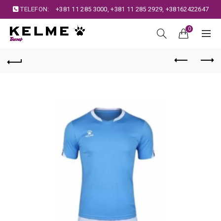
TELEFON:
+381 11 285 3000
,
+381 11 285 2929
,
+38162422647
0