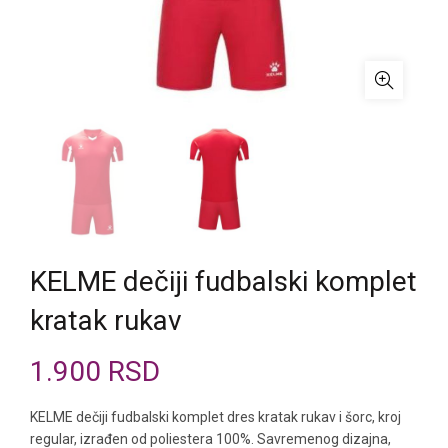
KELME dečiji fudbalski komplet
kratak rukav
1.900
RSD
KELME dečiji fudbalski komplet dres kratak rukav i šorc, kroj
regular, izrađen od poliestera 100%. Savremenog dizajna,