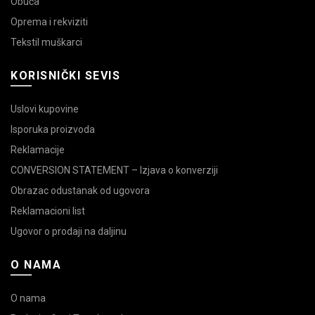
Obuća
Oprema i rekviziti
Tekstil muškarci
KORISNIČKI SEVIS
Uslovi kupovine
Isporuka proizvoda
Reklamacije
CONVERSION STATEMENT – Izjava o konverziji
Obrazac odustanak od ugovora
Reklamacioni list
Ugovor o prodaji na daljinu
O NAMA
O nama