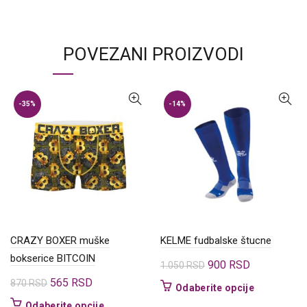
POVEZANI PROIZVODI
-35%
-14%
CRAZY BOXER muške
KELME fudbalske štucne
bokserice BITCOIN
Originalna
Trenutna
900
RSD
1.050
RSD
cena
cena
Originalna
Trenutna
565
RSD
870
RSD
Ovaj
Odaberite opcije
je
je:
cena
cena
proizvod
Ovaj
Odaberite opcije