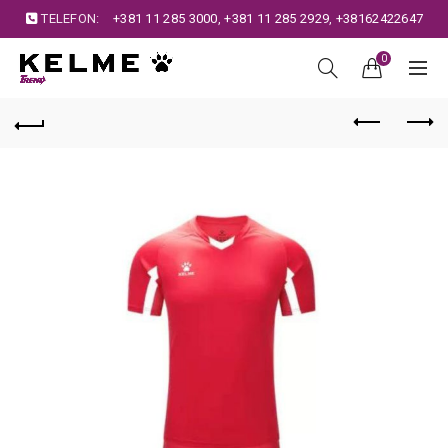
TELEFON:
+381 11 285 3000
,
+381 11 285 2929
,
+38162422647
0