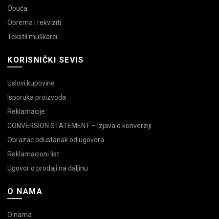
Obuća
Oprema i rekviziti
Tekstil muškarci
KORISNIČKI SEVIS
Uslovi kupovine
Isporuka proizvoda
Reklamacije
CONVERSION STATEMENT – Izjava o konverziji
Obrazac odustanak od ugovora
Reklamacioni list
Ugovor o prodaji na daljinu
O NAMA
O nama