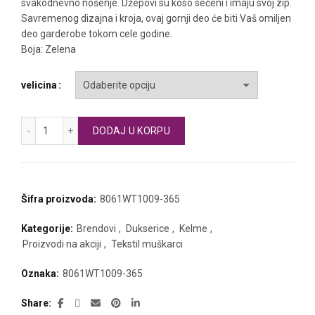
svakodnevno nošenje. Džepovi su koso sečeni i imaju svoj zip.
Savremenog dizajna i kroja, ovaj gornji deo će biti Vaš omiljen
deo garderobe tokom cele godine.
Boja: Zelena
velicina
KELME gornji deo trenerke količina
DODAJ U KORPU
Šifra proizvoda:
8061WT1009-365
Kategorije:
Brendovi
,
Dukserice
,
Kelme
,
Proizvodi na akciji
,
Tekstil muškarci
Oznaka:
8061WT1009-365
Share