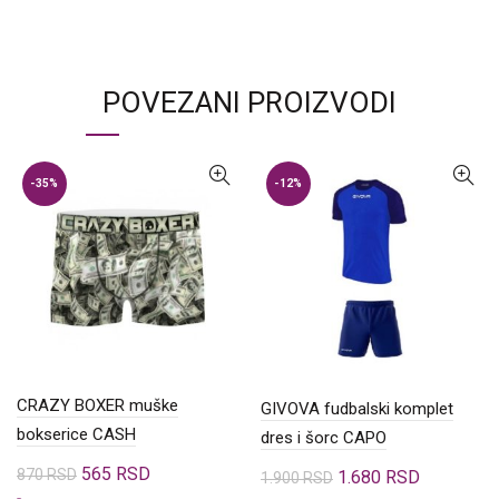
POVEZANI PROIZVODI
-35%
-12%
CRAZY BOXER muške
GIVOVA fudbalski komplet
bokserice CASH
dres i šorc CAPO
Originalna
Trenutna
565
RSD
870
RSD
Originalna
Trenutna
1.680
RSD
1.900
RSD