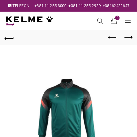
TELEFON:
+381 11 285 3000
,
+381 11 285 2929
,
+38162422647
0