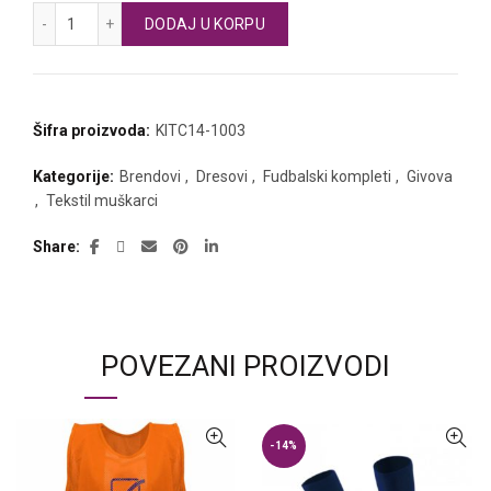
GIVOVA fudbalski dres i šorts STRISCIA količina
DODAJ U KORPU
Šifra proizvoda:
KITC14-1003
Kategorije:
Brendovi
,
Dresovi
,
Fudbalski kompleti
,
Givova
,
Tekstil muškarci
Share
POVEZANI PROIZVODI
-14%