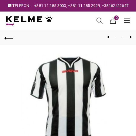
TELEFON:
+381 11 285 3000
,
+381 11 285 2929
,
+38162422647
0