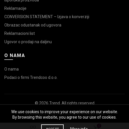
Reklamacije
CONVERSION STATEMENT – Izjava o konverziji
Obrazac odustanak od ugovora
Reklamacioni list
Ugovor o prodaji na daljinu
O NAMA
O nama
Podaci o firmi Trendcoo d.o.o.
© 2026
Trend
. All rights reserved
We use cookies to improve your experience on our website.
Izrada sajta
HappyMedia
,
Optimizacija sajta
By browsing this website, you agree to our use of cookies.
0