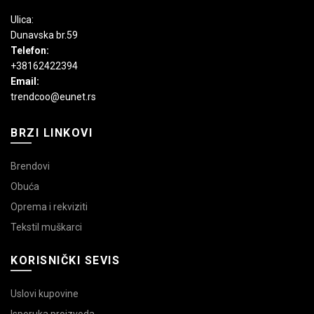
Ulica:
Dunavska br.59
Telefon:
+38162422394
Email:
trendcoo@eunet.rs
BRZI LINKOVI
Brendovi
Obuća
Oprema i rekviziti
Tekstil muškarci
KORISNIČKI SEVIS
Uslovi kupovine
Isporuka proizvoda