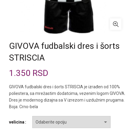
GIVOVA fudbalski dres i šorts
STRISCIA
1.350
RSD
GIVOVA fudbalski dres i šorts STRISCIA je izrađen od 100%
poliestera, sa mrežastim dodatcima, vezenim logom GIVOVA.
Dres je modernog dizajna sa V izrezom i uzdužnim prugama.
Boja: Crno-bela
velicina