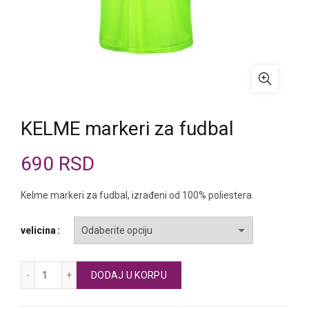
KELME markeri za fudbal
690
RSD
Kelme markeri za fudbal, izrađeni od 100% poliestera.
velicina
KELME markeri za fudbal količina
DODAJ U KORPU