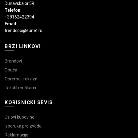
Dunavska br.59
Telefon:
+38162422394
Email:
trendcoo@eunet.rs
BRZI LINKOVI
Brendovi
Obuća
Oprema i rekviziti
Tekstil muškarci
KORISNIČKI SEVIS
Uslovi kupovine
Isporuka proizvoda
Reklamacije