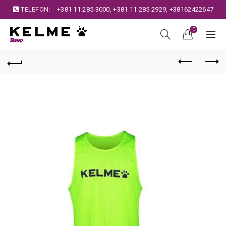
TELEFON:
+381 11 285 3000
,
+381 11 285 2929
,
+38162422647
0