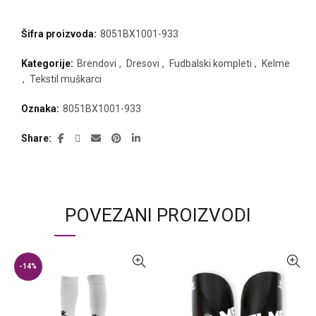
Šifra proizvoda:
8051BX1001-933
Kategorije:
Brendovi
,
Dresovi
,
Fudbalski kompleti
,
Kelme
,
Tekstil muškarci
Oznaka:
8051BX1001-933
Share
POVEZANI PROIZVODI
-14%