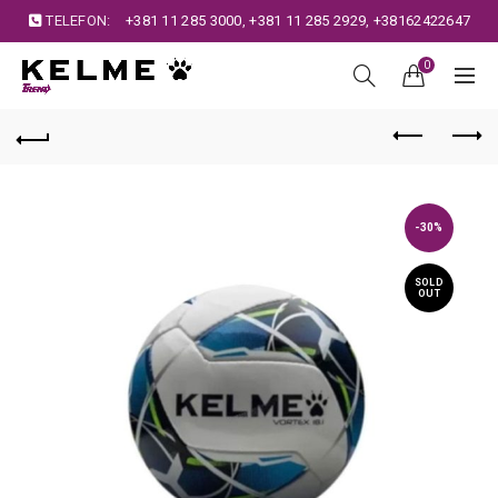
TELEFON:
+381 11 285 3000
,
+381 11 285 2929
,
+38162422647
0
-30%
SOLD
OUT