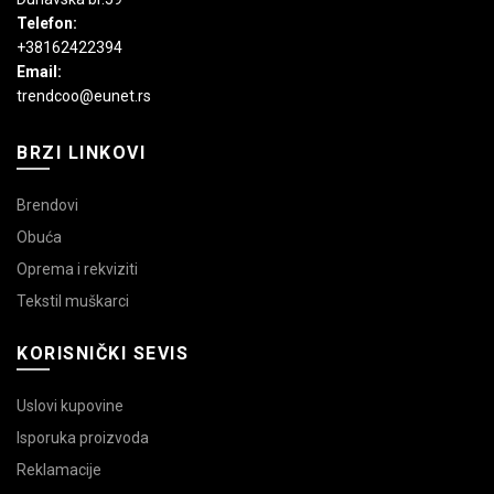
Telefon:
+38162422394
Email:
trendcoo@eunet.rs
BRZI LINKOVI
Brendovi
Obuća
Oprema i rekviziti
Tekstil muškarci
KORISNIČKI SEVIS
Uslovi kupovine
Isporuka proizvoda
Reklamacije