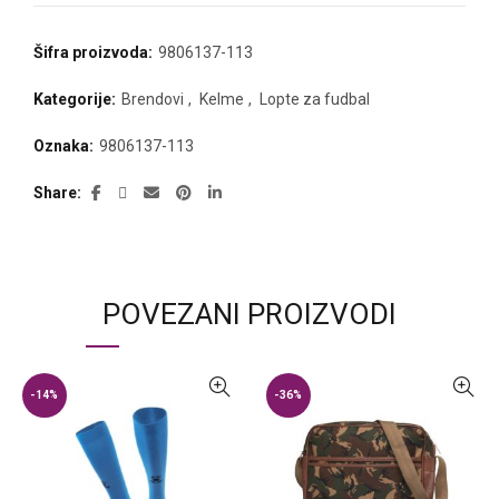
Šifra proizvoda:
9806137-113
Kategorije:
Brendovi
,
Kelme
,
Lopte za fudbal
Oznaka:
9806137-113
Share
POVEZANI PROIZVODI
-14%
-36%