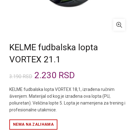
KELME fudbalska lopta
VORTEX 21.1
Originalna
Trenutna
2.230
RSD
3.190
RSD
cena
cena
KELME fudbalska lopta VORTEX 18,1, izrađena ručnim
šivenjem. Materijal od kog je izrađena ova lopta (PU,
je
je:
poliuretan). Veličina lopte 5. Lopta je namenjena za trening i
profesionalne utakmice.
bila:
2.230 RSD.
NEMA NA ZALIHAMA
3.190 RSD.