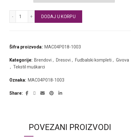
bila:
1.680 RSD.
1.900 RSD.
GIVOVA fudbalski dres i šorts REVOLUTION količina
DODAJ U KORPU
Šifra proizvoda:
MAC04P018-1003
Kategorije:
Brendovi
,
Dresovi
,
Fudbalski kompleti
,
Givova
,
Tekstil muškarci
Oznaka:
MAC04P018-1003
Share
POVEZANI PROIZVODI