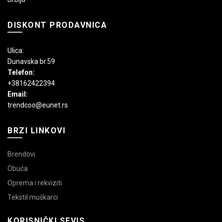
DISKONT PRODAVNICA
Ulica:
Dunavska br.59
Telefon:
+38162422394
Email:
trendcoo@eunet.rs
BRZI LINKOVI
Brendovi
Obuća
Oprema i rekviziti
Tekstil muškarci
KORISNIČKI SEVIS