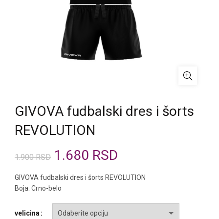
GIVOVA fudbalski dres i šorts
REVOLUTION
Originalna
Trenutna
1.680
RSD
1.900
RSD
cena
cena
GIVOVA fudbalski dres i šorts REVOLUTION
Boja: Crno-belo
je
je:
velicina