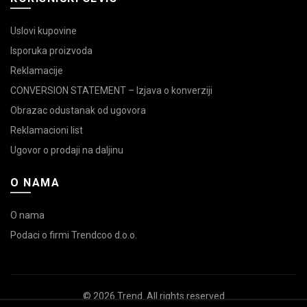
Uslovi kupovine
Isporuka proizvoda
Reklamacije
CONVERSION STATEMENT – Izjava o konverziji
Obrazac odustanak od ugovora
Reklamacioni list
Ugovor o prodaji na daljinu
O NAMA
O nama
Podaci o firmi Trendcoo d.o.o.
© 2026
Trend
. All rights reserved