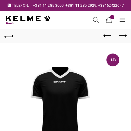
TELEFON:
+381 11 285 3000
,
+381 11 285 2929
,
+38162422647
0
-12%