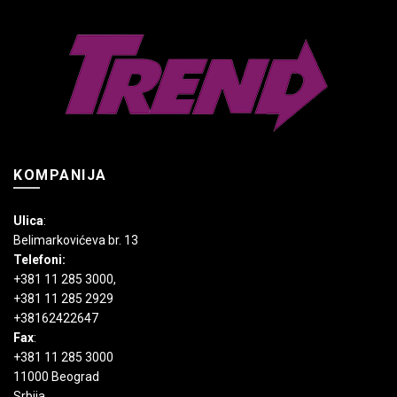
biti
izabrane
na
stranici
proizvoda.
KOMPANIJA
Ulica
:
Belimarkovićeva br. 13
Telefoni:
+381 11 285 3000
,
+381 11 285 2929
+38162422647
Fax
:
+381 11 285 3000
11000 Beograd
Srbija