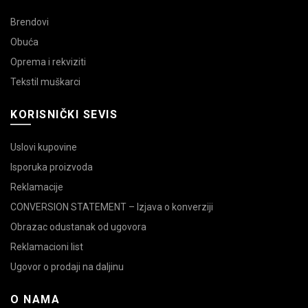
Brendovi
Obuća
Oprema i rekviziti
Tekstil muškarci
KORISNIČKI SEVIS
Uslovi kupovine
Isporuka proizvoda
Reklamacije
CONVERSION STATEMENT – Izjava o konverziji
Obrazac odustanak od ugovora
Reklamacioni list
Ugovor o prodaji na daljinu
O NAMA