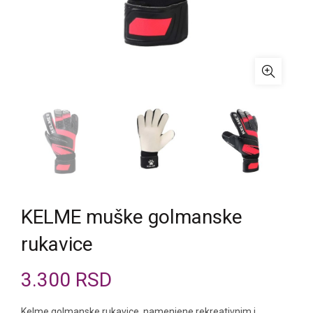
KELME muške golmanske
rukavice
3.300
RSD
Kelme golmanske rukavice, namenjene rekreativnim i