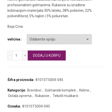
profesionalnim golmanima. Rukavice su izrađene
kobinacijom materijala 30% lateks, 38% poliester, 22%
polivinilhlorid, 5% najlon i 5% poliuretan.
Boja Crna
velicina
KELME muške golmanske rukavice količina
DODAJ U KORPU
Šifra proizvoda:
8101ST5004-045
Kategorije:
Brendovi
,
Golmanski kompleti
,
Kelme
,
Ostala oprema
,
Rukavice
,
Tekstil muškarci
Oznaka:
8101ST5004-045