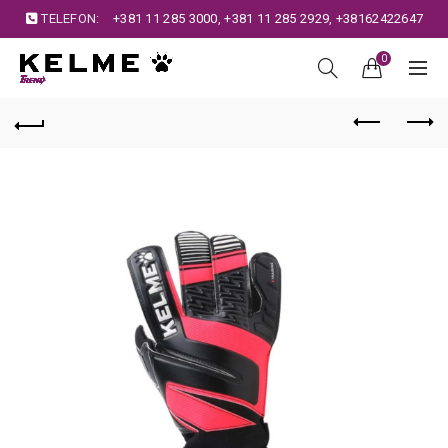
TELEFON:
+381 11 285 3000
,
+381 11 285 2929
,
+38162422647
0