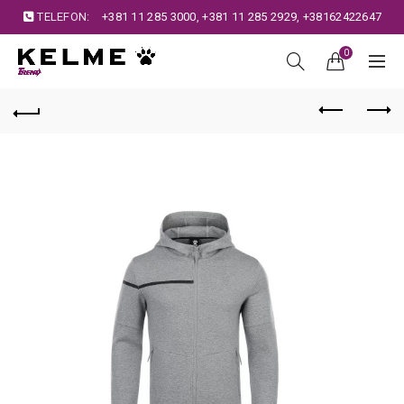
TELEFON:
+381 11 285 3000
,
+381 11 285 2929
,
+38162422647
0