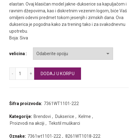
elastan. Ovaj klasičan model jakne-dukserice sa kapuljačom i
ravnim džepovima, kao i diskretnim vezenim logom, biće Vaš
omiljeni odevni predmet tokom jesenjih i zimskih dana. Ova
dukserica je pogodna kako za trening tako i za svakodnevnu
upotrebu.
Boja: Siva
velicina
KELME muška dukserica sa kapuljačom količina
DODAJ U KORPU
Šifra proizvoda:
7361WT1101-222
Kategorije:
Brendovi
,
Dukserice
,
Kelme
,
Proizvodi na akciji
,
Tekstil muškarci
Oznake:
7361wt1101-222
,
8261WT1018-222