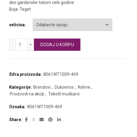
deo garderobe tokom cele godine.
Boja: Teget
velicina
KELME gornji deo trenerke količina
DODAJ U KORPU
Šifra proizvoda:
8061WT1009-469
Kategorije:
Brendovi
,
Dukserice
,
Kelme
,
Proizvodi na akciji
,
Tekstil muškarci
Oznaka:
8061WT1009-469
Share