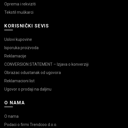
Oprema i rekviziti
Tekstil muškarci
KORISNIČKI SEVIS
Uslovi kupovine
Isporuka proizvoda
Reklamacije
CONVERSION STATEMENT – Izjava o konverziji
Obrazac odustanak od ugovora
Reklamacioni list
Ugovor o prodaji na daljinu
O NAMA
O nama
Podaci o firmi Trendcoo d.o.o.