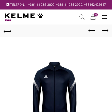
TELEFON:
+381 11 285 3000
,
+381 11 285 2929
,
+38162422647
0