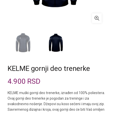
KELME gornji deo trenerke
4.900
RSD
KELME muški gornji deo trenerke, izrađen od 100% poliestera.
Ovaj gornji deo trenerke je pogodan za treninge i za
svakodnevno nošenje. Džepovi su koso sečeni i imaju svoj zip.
Savremenog dizajna i kroja, ovaj gornji deo će biti Vaš omiljen