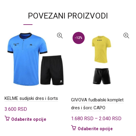
POVEZANI PROIZVODI
-12%
KELME sudijski dres i šorts
GIVOVA fudbalski komplet
dres i šorc CAPO
3.600
RSD
Raspo
1.680
RSD
–
2.040
RSD
Ovaj
Odaberite opcije
cena:
proizvod
Ovaj
Odaberite opcije
ima
od
proizvod