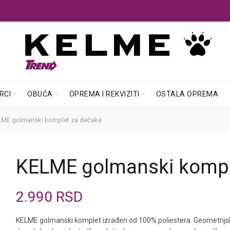
RCI
OBUĆA
OPREMA I REKVIZITI
OSTALA OPREMA
ME golmanski komplet za dečake
KELME golmanski kompl
2.990
RSD
KELME golmanski komplet izrađen od 100% poliestera. Geometrijski 