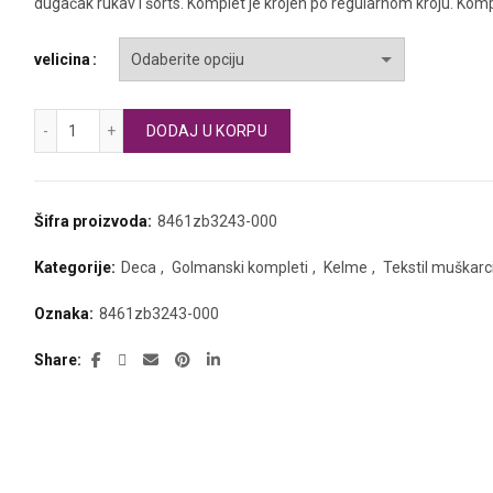
dugačak rukav i šorts. Komplet je krojen po regularnom kroju. Komp
velicina
KELME golmanski komplet za dečake količina
DODAJ U KORPU
Šifra proizvoda:
8461zb3243-000
Kategorije:
Deca
,
Golmanski kompleti
,
Kelme
,
Tekstil muškarc
Oznaka:
8461zb3243-000
Share