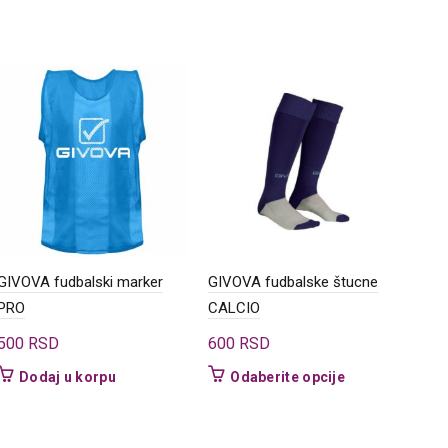
-
GIVOVA fudbalski marker
GIVOVA fudbalske štucne
KEL
PRO
CALCIO
1.0
500
RSD
600
RSD
Ovaj
Dodaj u korpu
Odaberite opcije
proizvod
ima
više