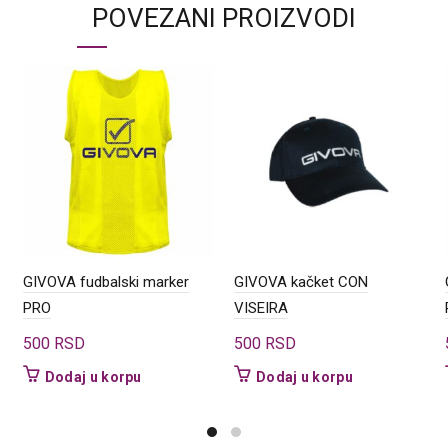
POVEZANI PROIZVODI
GIVOVA fudbalski marker
GIVOVA kačket CON
PRO
VISEIRA
500
RSD
500
RSD
Dodaj u korpu
Dodaj u korpu
d