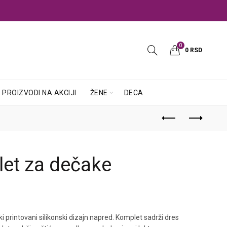
0
0
RSD
PROIZVODI NA AKCIJI
ŽENE
DECA
et za dečake
printovani silikonski dizajn napred. Komplet sadrži dres