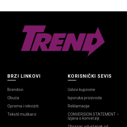
.
e
da.
BRZI LINKOVI
KORISNIČKI SEVIS
Brendovi
Uslovi kupovine
Obuća
Isporuka proizvoda
Oprema i rekviziti
Reklamacije
Tekstil muškarci
CONVERSION STATEMENT –
Izjava o konverziji
Obrazac odustanak od