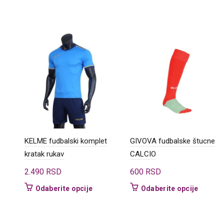
KELME fudbalski komplet
GIVOVA fudbalske štucne
kratak rukav
CALCIO
2.490
RSD
600
RSD
Ovaj
Ovaj
Odaberite opcije
Odaberite opcije
proizvod
proizvo
ima
ima
više
više