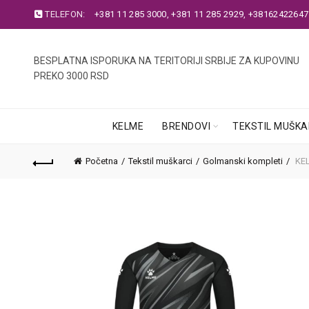
TELEFON:
+381 11 285 3000
,
+381 11 285 2929
,
+38162422647
BESPLATNA ISPORUKA NA TERITORIJI SRBIJE ZA KUPOVINU
PREKO 3000 RSD
KELME
BRENDOVI
TEKSTIL MUŠKA
Početna
Tekstil muškarci
Golmanski kompleti
KEL