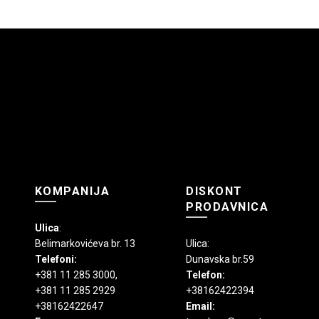
varijanti.
varijanti
Opcije
Opcije
mogu
mogu
biti
biti
izabrane
izabran
na
na
stranici
stranici
proizvoda.
proizvo
KOMPANIJA
DISKONT
PRODAVNICA
Ulica
:
Belimarkovićeva br. 13
Ulica:
Telefoni:
Dunavska br.59
+381 11 285 3000
,
Telefon:
+381 11 285 2929
+38162422394
+38162422647
Email: