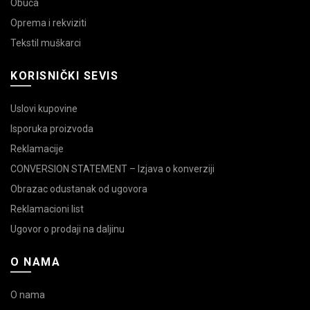
Obuća
Oprema i rekviziti
Tekstil muškarci
KORISNIČKI SEVIS
Uslovi kupovine
Isporuka proizvoda
Reklamacije
CONVERSION STATEMENT – Izjava o konverziji
Obrazac odustanak od ugovora
Reklamacioni list
Ugovor o prodaji na daljinu
O NAMA
O nama