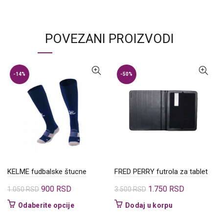
POVEZANI PROIZVODI
-14%
-50%
KELME fudbalske štucne
FRED PERRY futrola za tablet
Originalna
Trenutna
Originalna
Trenutna
900
RSD
1.750
RSD
1.050
RSD
3.500
RSD
cena
cena
cena
cena
Ovaj
Odaberite opcije
Dodaj u korpu
je
je:
je
je:
proizvod