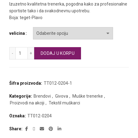
Izuzetno kvalitetna trenerka, pogodna kako za profesionalne
sportiste tako i da svakodnevnu upotrebu.
Boja: teget-Plavo
velicina
GIVOVA trenerka ONE FULL ZIP količina
DODAJ U KORPU
Šifra proizvoda:
TT012-0204-1
Kategorije:
Brendovi
,
Givova
,
Muške trenerke
,
Proizvodi na akciji
,
Tekstil muškarci
Oznaka:
TT012-0204
Share