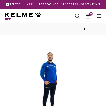
TELEFON:
+381 11 285 3000
,
+381 11 285 2929
,
+38162422647
0