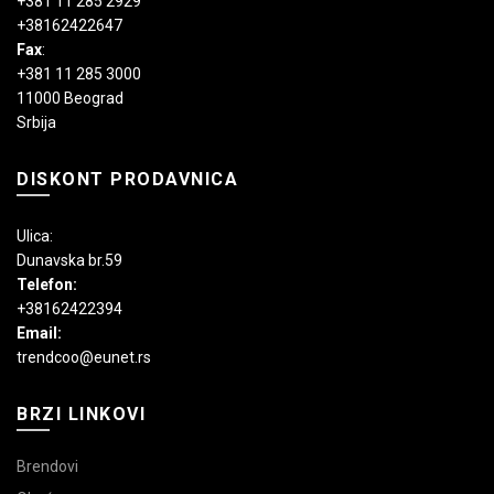
+381 11 285 2929
+38162422647
Fax
:
+381 11 285 3000
11000 Beograd
Srbija
DISKONT PRODAVNICA
Ulica:
Dunavska br.59
Telefon:
+38162422394
Email:
trendcoo@eunet.rs
BRZI LINKOVI
Brendovi