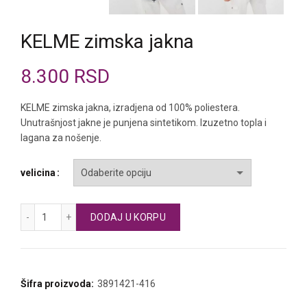
KELME zimska jakna
8.300
RSD
KELME zimska jakna, izradjena od 100% poliestera.
Unutrašnjost jakne je punjena sintetikom. Izuzetno topla i
lagana za nošenje.
velicina
KELME zimska jakna količina
DODAJ U KORPU
Šifra proizvoda:
3891421-416