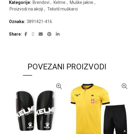
Kategorije:
Brendovi
,
Kelme
,
Muške jakne
,
Proizvodi na akciji
,
Tekstil muškarci
Oznaka:
3891421-416
Share
POVEZANI PROIZVODI