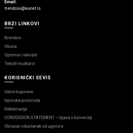
Email:
trendcoo@eunet.rs
BRZI LINKOVI
Brendovi
Obuća
Oprema i rekviziti
Tekstil muškarci
KORISNIČKI SEVIS
Uslovi kupovine
Isporuka proizvoda
Reklamacije
CONVERSION STATEMENT – Izjava o konverziji
Obrazac odustanak od ugovora