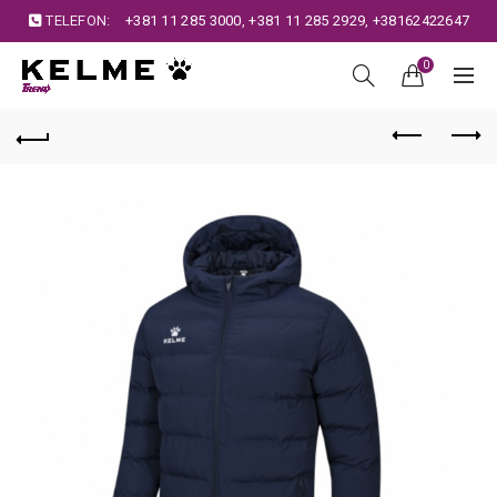
TELEFON:
+381 11 285 3000
,
+381 11 285 2929
,
+38162422647
0