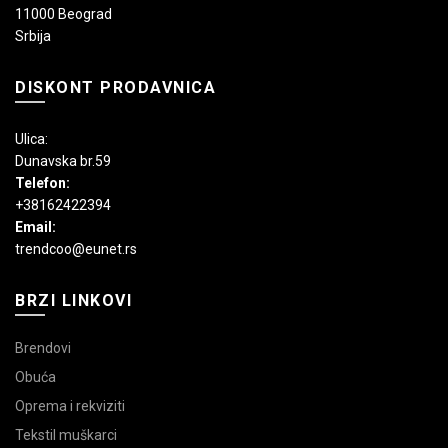
11000 Beograd
Srbija
DISKONT PRODAVNICA
Ulica:
Dunavska br.59
Telefon:
+38162422394
Email:
trendcoo@eunet.rs
BRZI LINKOVI
Brendovi
Obuća
Oprema i rekviziti
Tekstil muškarci