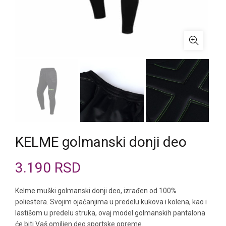
KELME golmanski donji deo
3.190
RSD
Kelme muški golmanski donji deo, izrađen od 100%
poliestera. Svojim ojačanjima u predelu kukova i kolena, kao i
lastišom u predelu struka, ovaj model golmanskih pantalona
će biti Vaš omiljen deo sportske opreme.