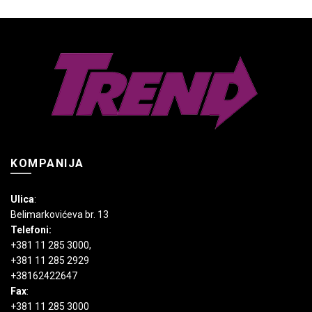
varijanti.
Opcije
mogu
biti
izabrane
na
stranici
proizvoda.
KOMPANIJA
Ulica
:
Belimarkovićeva br. 13
Telefoni:
+381 11 285 3000
,
+381 11 285 2929
+38162422647
Fax
:
+381 11 285 3000