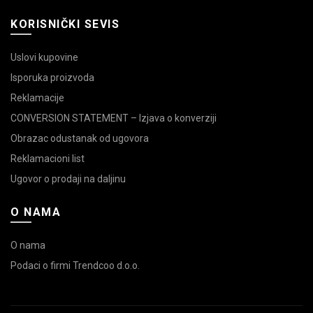
KORISNIČKI SEVIS
Uslovi kupovine
Isporuka proizvoda
Reklamacije
CONVERSION STATEMENT – Izjava o konverziji
Obrazac odustanak od ugovora
Reklamacioni list
Ugovor o prodaji na daljinu
O NAMA
O nama
Podaci o firmi Trendcoo d.o.o.