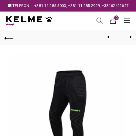
TELEFON:
+381 11 285 3000
,
+381 11 285 2929
,
+38162422647
0