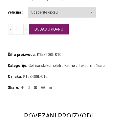
velicina
KELME golmanski donji deo količina
DODAJ U KORPU
Šifra proizvoda:
K15Z408L-010
Kategorije:
Golmanski kompleti
,
Kelme
,
Tekstil muškarci
Oznaka:
K15Z408L-010
Share
POVEZANI PROIZVODI