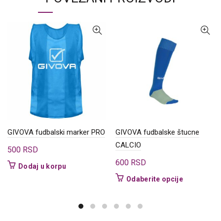
GIVOVA fudbalski marker PRO
GIVOVA fudbalske štucne
CALCIO
500
RSD
600
RSD
Dodaj u korpu
Ovaj
Odaberite opcije
proizvod
ima
više