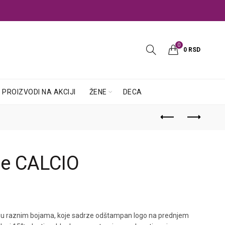
0
0
RSD
PROIZVODI NA AKCIJI
ŽENE
DECA
ne CALCIO
 u raznim bojama, koje sadrze odštampan logo na prednjem