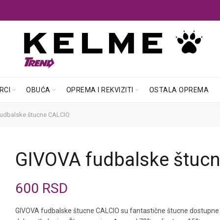
RCI
OBUĆA
OPREMA I REKVIZITI
OSTALA OPREMA
udbalske štucne CALCIO
GIVOVA fudbalske štuc
600
RSD
GIVOVA fudbalske štucne CALCIO su fantastične štucne dostupne