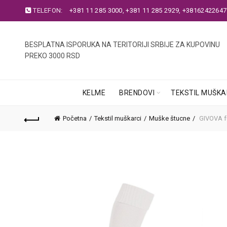
TELEFON:
+381 11 285 3000
,
+381 11 285 2929
,
+38162422647
BESPLATNA ISPORUKA NA TERITORIJI SRBIJE ZA KUPOVINU
PREKO 3000 RSD
KELME
BRENDOVI
TEKSTIL MUŠKA
Početna
Tekstil muškarci
Muške štucne
GIVOVA f