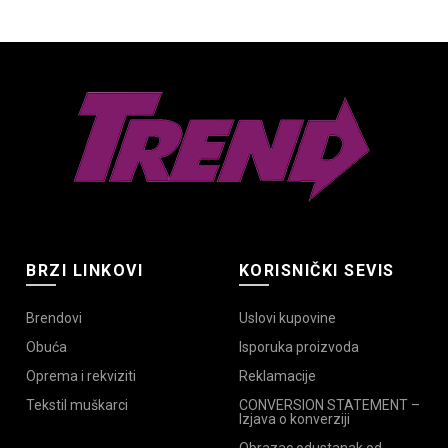
Opcije
Opcije
.
mogu
mogu
biti
biti
izabrane
izabrane
na
na
e
stranici
stranici
proizvoda.
proizvoda.
da.
BRZI LINKOVI
KORISNIČKI SEVIS
Brendovi
Uslovi kupovine
Obuća
Isporuka proizvoda
Oprema i rekviziti
Reklamacije
Tekstil muškarci
CONVERSION STATEMENT –
Izjava o konverziji
Obrazac odustanak od