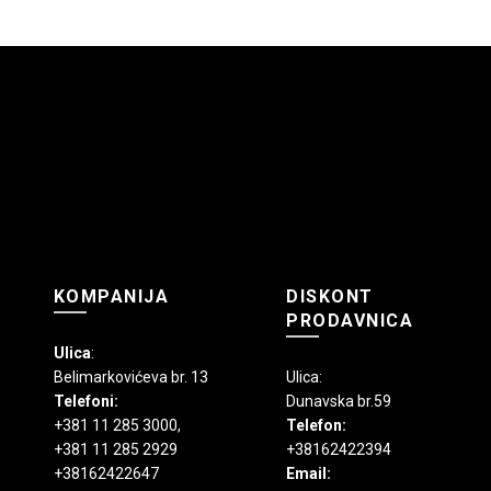
Opcije
varijanti
mogu
Opcije
biti
mogu
izabrane
biti
na
izabran
stranici
na
proizvoda.
stranici
proizvo
KOMPANIJA
DISKONT
PRODAVNICA
Ulica
:
Belimarkovićeva br. 13
Ulica:
Telefoni:
Dunavska br.59
+381 11 285 3000
,
Telefon:
+381 11 285 2929
+38162422394
+38162422647
Email: