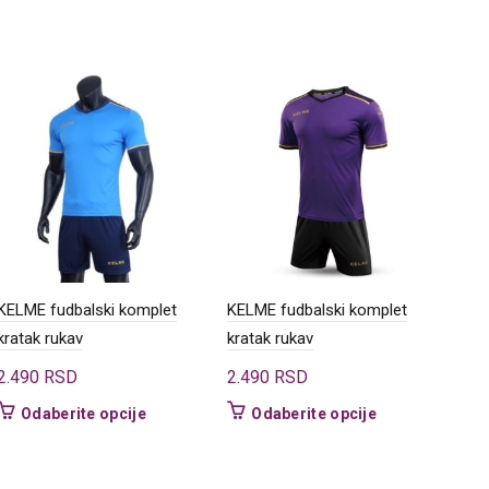
KELME fudbalski komplet
KELME fudbalski komplet
GIV
kratak rukav
kratak rukav
VIS
2.490
RSD
2.490
RSD
50
Ovaj
Ovaj
Odaberite opcije
Odaberite opcije
proizvod
proizvod
ima
ima
više
više