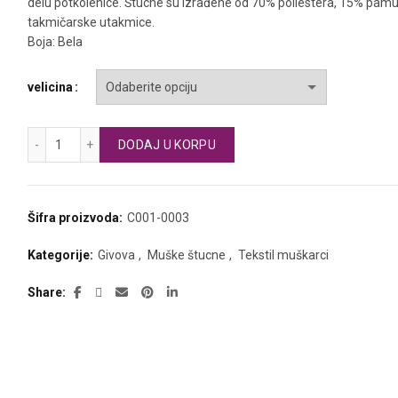
delu potkolenice. Štucne su izrađene od 70% poliestera, 15% pamuka
takmičarske utakmice.
Boja: Bela
velicina
GIVOVA fudbalske štucne CALCIO količina
DODAJ U KORPU
Šifra proizvoda:
C001-0003
Kategorije:
Givova
,
Muške štucne
,
Tekstil muškarci
Share