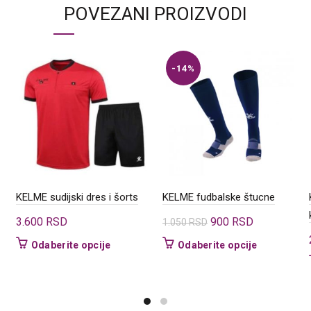
POVEZANI PROIZVODI
-14%
KELME sudijski dres i šorts
KELME fudbalske štucne
Originalna
Trenutna
3.600
RSD
900
RSD
1.050
RSD
cena
cena
Ovaj
Ovaj
Odaberite opcije
Odaberite opcije
je
je:
proizvod
proizvod
bila:
900 RSD.
ima
ima
d
1.050 RSD.
više
više
varijanti.
varijanti.