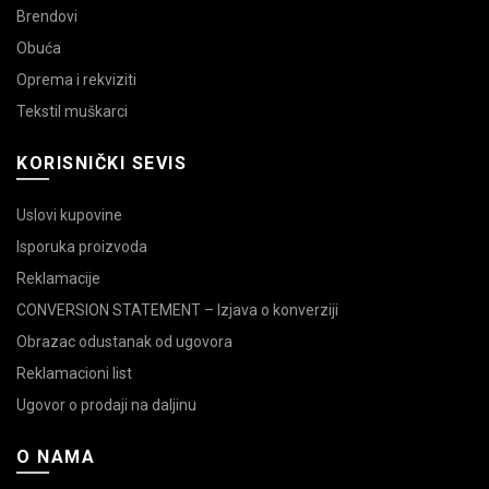
Brendovi
Obuća
Oprema i rekviziti
Tekstil muškarci
KORISNIČKI SEVIS
Uslovi kupovine
Isporuka proizvoda
Reklamacije
CONVERSION STATEMENT – Izjava o konverziji
Obrazac odustanak od ugovora
Reklamacioni list
Ugovor o prodaji na daljinu
O NAMA