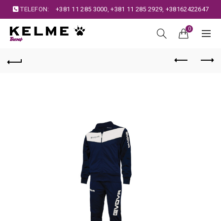
TELEFON:
+381 11 285 3000
,
+381 11 285 2929
,
+38162422647
0