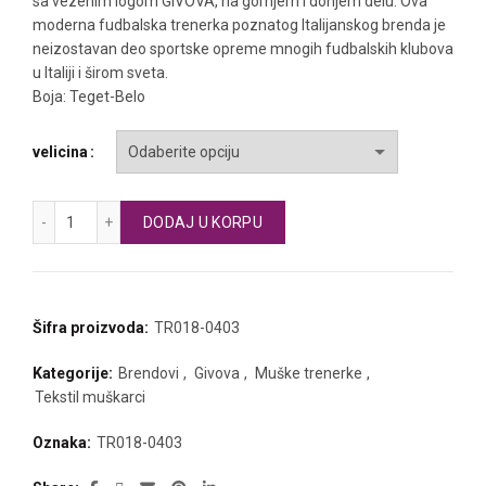
sa vezenim logom GIVOVA, na gornjem i donjem delu. Ova
moderna fudbalska trenerka poznatog Italijanskog brenda je
neizostavan deo sportske opreme mnogih fudbalskih klubova
u Italiji i širom sveta.
Boja: Teget-Belo
velicina
GIVOVA trenerka VISA količina
DODAJ U KORPU
Šifra proizvoda:
TR018-0403
Kategorije:
Brendovi
,
Givova
,
Muške trenerke
,
Tekstil muškarci
Oznaka:
TR018-0403