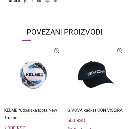
Share
POVEZANI PROIZVODI
KELME fudbalska lopta New
GIVOVA kačket CON VISEIRA
Trueno
500
RSD
2.100
RSD