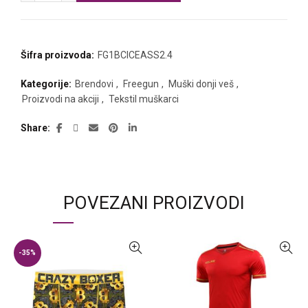
Šifra proizvoda:
FG1BCICEASS2.4
Kategorije:
Brendovi
,
Freegun
,
Muški donji veš
,
Proizvodi na akciji
,
Tekstil muškarci
Share
POVEZANI PROIZVODI
-35%