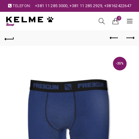
TELEFON:
+381 11 285 3000
,
+381 11 285 2929
,
+38162422647
0
-35%