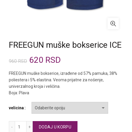
FREEGUN muške bokserice ICE
Originalna
Trenutna
620
RSD
960
RSD
cena
cena
FREEGUN muške bokserice, izrađene od 57% pamuka, 38%
poliestera i 5% elastina. Veoma prijatne za nošenje,
je
je:
univerzalnog kroja i veličina.
Boja: Plava
bila:
620 RSD.
velicina
960 RSD.
FREEGUN muške bokserice ICE količina
DODAJ U KORPU