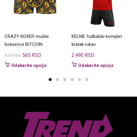
CRAZY BOXER muške
KELME fudbalski komplet
bokserice BITCOIN
kratak rukav
Originalna
Trenutna
565
RSD
2.490
RSD
870
RSD
cena
cena
Ovaj
Ovaj
Odaberite opcije
Odaberite opcije
je
je:
proizvod
proizvod
bila:
565 RSD.
ima
ima
870 RSD.
više
više
varijanti.
varijanti.
Opcije
Opcije
mogu
mogu
biti
biti
izabrane
izabrane
na
na
stranici
stranici