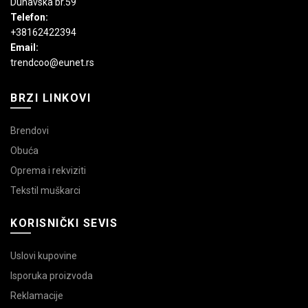
Dunavska br.59
Telefon:
+38162422394
Email:
trendcoo@eunet.rs
BRZI LINKOVI
Brendovi
Obuća
Oprema i rekviziti
Tekstil muškarci
KORISNIČKI SEVIS
Uslovi kupovine
Isporuka proizvoda
Reklamacije