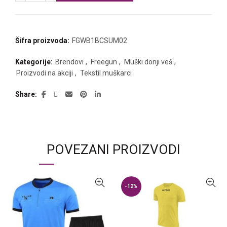
Šifra proizvoda:
FGWB1BCSUM02
Kategorije:
Brendovi
,
Freegun
,
Muški donji veš
,
Proizvodi na akciji
,
Tekstil muškarci
Share
POVEZANI PROIZVODI
-12%