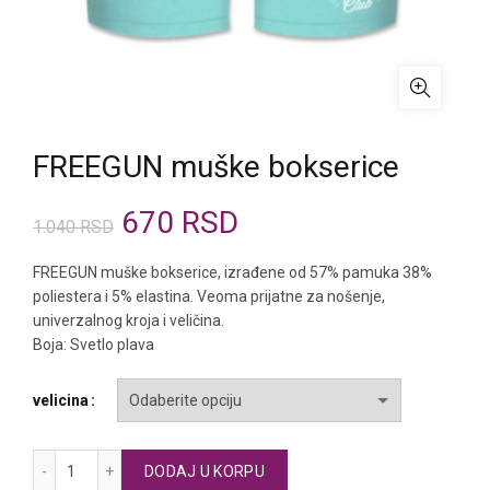
FREEGUN muške bokserice
Originalna
Trenutna
670
RSD
1.040
RSD
cena
cena
FREEGUN muške bokserice, izrađene od 57% pamuka 38%
poliestera i 5% elastina. Veoma prijatne za nošenje,
je
je:
univerzalnog kroja i veličina.
Boja: Svetlo plava
bila:
670 RSD.
velicina
1.040 RSD.
FREEGUN muške bokserice količina
DODAJ U KORPU