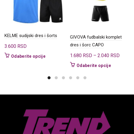
KELME sudijski dres i šorts
GIVOVA fudbalski komplet
dres i šorc CAPO
3.600
RSD
Raspo
1.680
RSD
–
2.040
RSD
Ovaj
Odaberite opcije
cena:
proizvod
Ovaj
Odaberite opcije
ima
od
proizvod
više
1.680
ima
varijanti.
do
više
Opcije
varijanti.
2.040
mogu
Opcije
biti
mogu
izabrane
biti
na
izabrane
stranici
na
proizvoda.
stranici