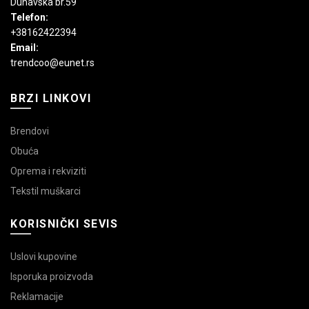
Dunavska br.59
Telefon:
+38162422394
Email:
trendcoo@eunet.rs
BRZI LINKOVI
Brendovi
Obuća
Oprema i rekviziti
Tekstil muškarci
KORISNIČKI SEVIS
Uslovi kupovine
Isporuka proizvoda
Reklamacije