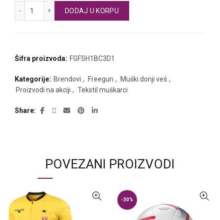
FREEGUN muške bokserice MONO količina
DODAJ U KORPU
Šifra proizvoda:
FGFSH1BC3D1
Kategorije:
Brendovi
,
Freegun
,
Muški donji veš
,
Proizvodi na akciji
,
Tekstil muškarci
Share
POVEZANI PROIZVODI
-30%