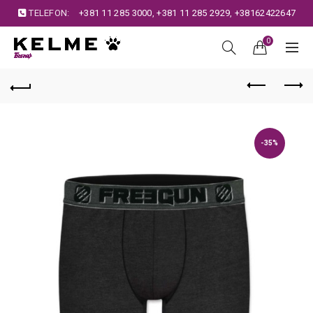
TELEFON:
+381 11 285 3000
,
+381 11 285 2929
,
+38162422647
0
-35%