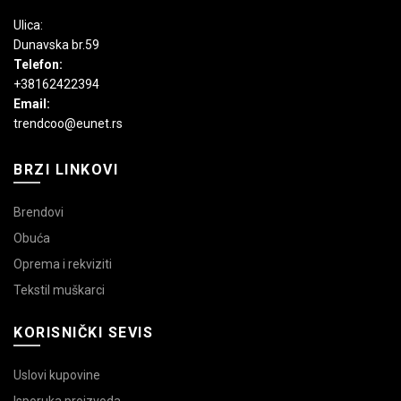
Ulica:
Dunavska br.59
Telefon:
+38162422394
Email:
trendcoo@eunet.rs
BRZI LINKOVI
Brendovi
Obuća
Oprema i rekviziti
Tekstil muškarci
KORISNIČKI SEVIS
Uslovi kupovine
Isporuka proizvoda