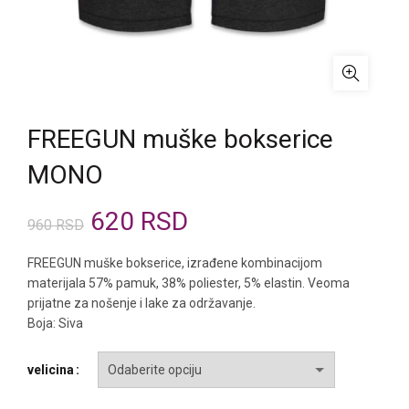
FREEGUN muške bokserice
MONO
Originalna
Trenutna
620
RSD
960
RSD
cena
cena
FREEGUN muške bokserice, izrađene kombinacijom
materijala 57% pamuk, 38% poliester, 5% elastin. Veoma
je
je:
prijatne za nošenje i lake za održavanje.
Boja: Siva
bila:
620 RSD.
velicina
960 RSD.