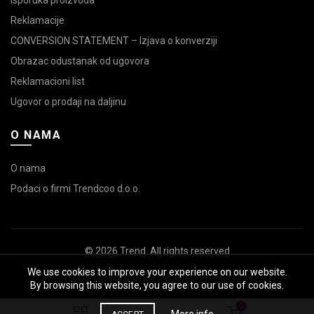
Reklamacije
CONVERSION STATEMENT – Izjava o konverziji
Obrazac odustanak od ugovora
Reklamacioni list
Ugovor o prodaji na daljinu
O NAMA
O nama
Podaci o firmi Trendcoo d.o.o.
© 2026
Trend
. All rights reserved
We use cookies to improve your experience on our website.
Izrada sajta
HappyMedia
,
Optimizacija sajta
By browsing this website, you agree to our use of cookies.
0