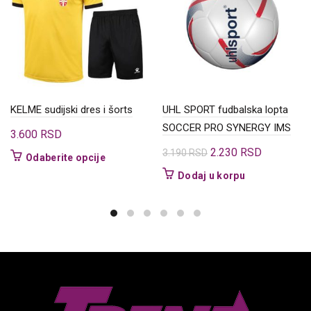
KELME sudijski dres i šorts
UHL SPORT fudbalska lopta
SOCCER PRO SYNERGY IMS
3.600
RSD
Originalna
Trenutna
2.230
RSD
3.190
RSD
Ovaj
Odaberite opcije
cena
cena
proizvod
Dodaj u korpu
je
je:
ima
više
bila:
2.230 RSD
varijanti.
3.190 RSD.
Opcije
mogu
biti
izabrane
na
stranici