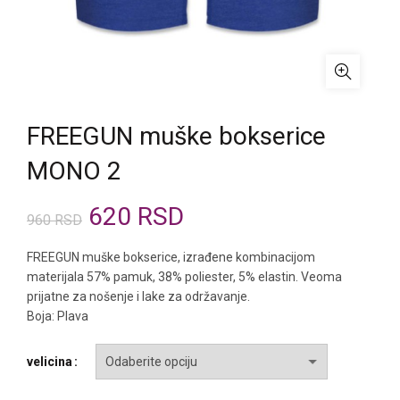
FREEGUN muške bokserice
MONO 2
Originalna
Trenutna
620
RSD
960
RSD
cena
cena
FREEGUN muške bokserice, izrađene kombinacijom
materijala 57% pamuk, 38% poliester, 5% elastin. Veoma
je
je:
prijatne za nošenje i lake za održavanje.
Boja: Plava
bila:
620 RSD.
velicina
960 RSD.