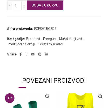
FREEGUN muške bokserice MONO 2 količina
DODAJ U KORPU
Šifra proizvoda:
FGFSH1BC3D5
Kategorije:
Brendovi
,
Freegun
,
Muški donji veš
,
Proizvodi na akciji
,
Tekstil muškarci
Share
POVEZANI PROIZVODI
-14%