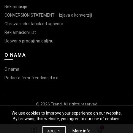
Reklamacije
CONVERSION STATEMENT – Izjava o konverziji
Obrazac odustanak od ugovora
Reklamacioni list
Ugovor o prodaji na daljinu
O NAMA
O nama
Podaci o firmi Trendcoo d.o.o.
© 2026
Trend
. All rights reserved
We use cookies to improve your experience on our website.
Izrada sajta
HappyMedia
,
Optimizacija sajta
By browsing this website, you agree to our use of cookies.
0
More info
ACCEPT