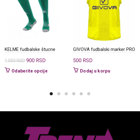
KELME fudbalske štucne
GIVOVA fudbalski marker PRO
Originalna
Trenutna
900
RSD
500
RSD
1.050
RSD
cena
cena
Ovaj
Odaberite opcije
Dodaj u korpu
je
je:
proizvod
bila:
900 RSD.
ima
1.050 RSD.
više
varijanti.
Opcije
mogu
biti
izabrane
na
stranici