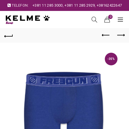
TELEFON:
+381 11 285 3000
,
+381 11 285 2929
,
+38162422647
0
-35%