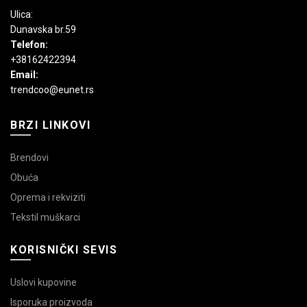
Ulica:
Dunavska br.59
Telefon:
+38162422394
Email:
trendcoo@eunet.rs
BRZI LINKOVI
Brendovi
Obuća
Oprema i rekviziti
Tekstil muškarci
KORISNIČKI SEVIS
Uslovi kupovine
Isporuka proizvoda