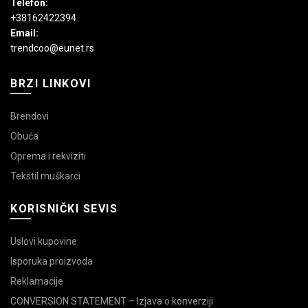
Telefon:
+38162422394
Email:
trendcoo@eunet.rs
BRZI LINKOVI
Brendovi
Obuća
Oprema i rekviziti
Tekstil muškarci
KORISNIČKI SEVIS
Uslovi kupovine
Isporuka proizvoda
Reklamacije
CONVERSION STATEMENT – Izjava o konverziji