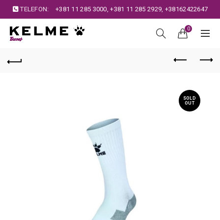
TELEFON:
+381 11 285 3000
,
+381 11 285 2929
,
+38162422647
0
SOLD
OUT