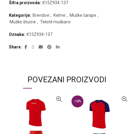
Šifra proizvoda:
K15Z934-137
Kategorije:
Brendovi
,
Kelme
,
Muške čarape
,
Muške štucne
,
Tekstil muškarci
Oznaka:
K15Z934-137
Share
POVEZANI PROIZVODI
-12%