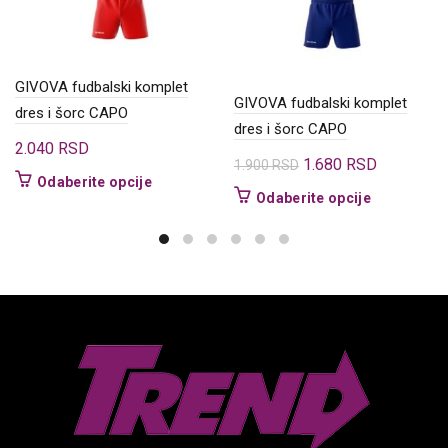
GIVOVA fudbalski komplet
GIVOVA fudbalski komplet
dres i šorc CAPO
dres i šorc CAPO
2.040
RSD
Originalna
Trenutna
1.680
RSD
1.900
RSD
Ovaj
Odaberite opcije
cena
cena
Ovaj
Odaberite opcije
proizvod
je
je:
proizvod
ima
bila:
1.680 RSD
ima
više
1.900 RSD.
više
varijanti.
varijanti.
Opcije
Opcije
mogu
mogu
biti
biti
izabrane
izabrane
na
na
stranici
stranici
proizvoda.
proizvoda.