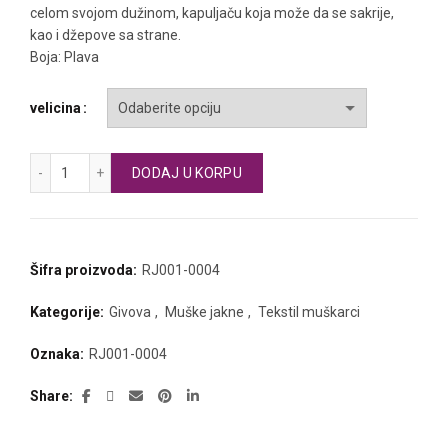
je
je:
celom svojom dužinom, kapuljaču koja može da se sakrije,
kao i džepove sa strane.
bila:
1.440 RSD.
Boja: Plava
1.600 RSD.
velicina
GIVOVA fudbalski šuškavac BASICO količina
DODAJ U KORPU
Šifra proizvoda:
RJ001-0004
Kategorije:
Givova
,
Muške jakne
,
Tekstil muškarci
Oznaka:
RJ001-0004
Share