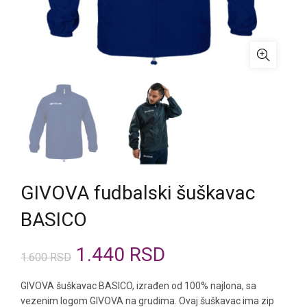
GIVOVA fudbalski šuškavac
BASICO
Originalna
Trenutna
1.440
RSD
1.600
RSD
cena
cena
GIVOVA šuškavac BASICO, izrađen od 100% najlona, sa
vezenim logom GIVOVA na grudima. Ovaj šuškavac ima zip