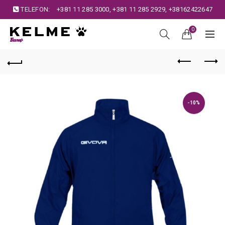
TELEFON:
+381 11 285 3000
,
+381 11 285 2929
,
+38162422647
0
-10%