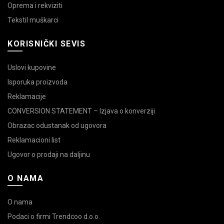
Oprema i rekviziti
Tekstil muškarci
KORISNIČKI SEVIS
Uslovi kupovine
Isporuka proizvoda
Reklamacije
CONVERSION STATEMENT – Izjava o konverziji
Obrazac odustanak od ugovora
Reklamacioni list
Ugovor o prodaji na daljinu
O NAMA
O nama
Podaci o firmi Trendcoo d.o.o.