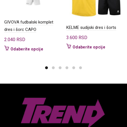
GIVOVA fudbalski komplet
KELME sudijski dres i šorts
dres i šorc CAPO
3.600
RSD
2.040
RSD
Ovaj
Odaberite opcije
Ovaj
Odaberite opcije
proizvod
proizvod
ima
ima
više
više
varijanti.
varijanti.
Opcije
Opcije
mogu
mogu
biti
biti
izabrane
izabrane
na
na
stranici
stranici
proizvoda.
proizvoda.