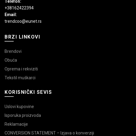
Telefon:
+38162422394
Email:
trendcoo@eunet.rs
BRZI LINKOVI
Brendovi
Obuća
Oprema i rekviziti
Tekstil muškarci
KORISNIČKI SEVIS
Uslovi kupovine
Isporuka proizvoda
Reklamacije
CONVERSION STATEMENT – Izjava o konverziji