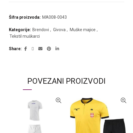
Šifra proizvoda:
MA008-0043
Kategorije:
Brendovi
,
Givova
,
Muške majice
,
Tekstil muškarci
Share
POVEZANI PROIZVODI