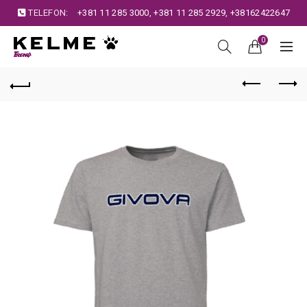
TELEFON:
+381 11 285 3000
,
+381 11 285 2929
,
+38162422647
0