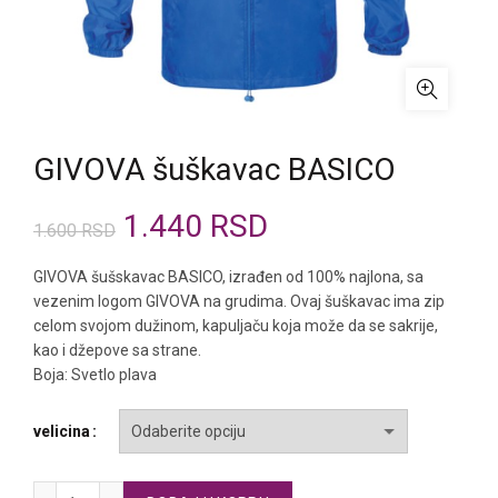
GIVOVA šuškavac BASICO
Originalna
Trenutna
1.440
RSD
1.600
RSD
cena
cena
GIVOVA šušskavac BASICO, izrađen od 100% najlona, sa
vezenim logom GIVOVA na grudima. Ovaj šuškavac ima zip
je
je:
celom svojom dužinom, kapuljaču koja može da se sakrije,
kao i džepove sa strane.
bila:
1.440 RSD.
Boja: Svetlo plava
1.600 RSD.
velicina
GIVOVA šuškavac BASICO količina