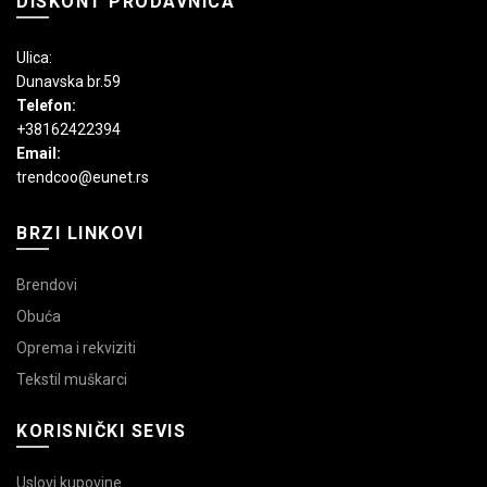
DISKONT PRODAVNICA
Ulica:
Dunavska br.59
Telefon:
+38162422394
Email:
trendcoo@eunet.rs
BRZI LINKOVI
Brendovi
Obuća
Oprema i rekviziti
Tekstil muškarci
KORISNIČKI SEVIS
Uslovi kupovine