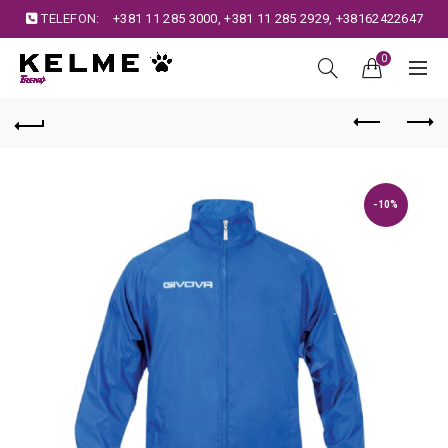
TELEFON:
+381 11 285 3000
,
+381 11 285 2929
,
+38162422647
0
-10%