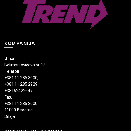
na
na
stranici
stranici
proizvoda.
proizvoda.
KOMPANIJA
Ulica
:
Belimarkovićeva br. 13
Telefoni:
+381 11 285 3000
,
+381 11 285 2929
+38162422647
Fax
:
+381 11 285 3000
11000 Beograd
Srbija