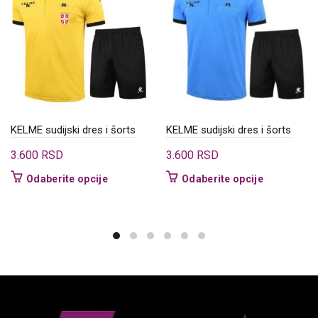
KELME sudijski dres i šorts
KELME sudijski dres i šorts
3.600
RSD
3.600
RSD
Ovaj
Ovaj
Odaberite opcije
Odaberite opcije
proizvod
proizvod
ima
ima
više
više
varijanti.
varijanti.
Opcije
Opcije
mogu
mogu
biti
biti
izabrane
izabrane