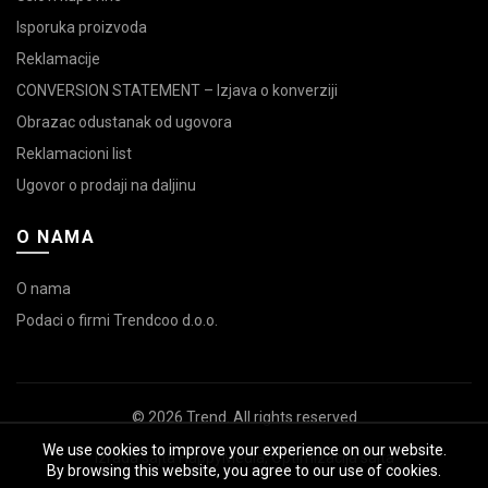
Isporuka proizvoda
Reklamacije
CONVERSION STATEMENT – Izjava o konverziji
Obrazac odustanak od ugovora
Reklamacioni list
Ugovor o prodaji na daljinu
O NAMA
O nama
Podaci o firmi Trendcoo d.o.o.
© 2026
Trend
. All rights reserved
We use cookies to improve your experience on our website.
Izrada sajta
HappyMedia
,
Optimizacija sajta
By browsing this website, you agree to our use of cookies.