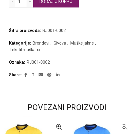
DODAJ U KORPU
Šifra proizvoda:
RJ001-0002
Kategorije:
Brendovi
,
Givova
,
Muške jakne
,
Tekstil muškarci
Oznaka:
RJ001-0002
Share
POVEZANI PROIZVODI