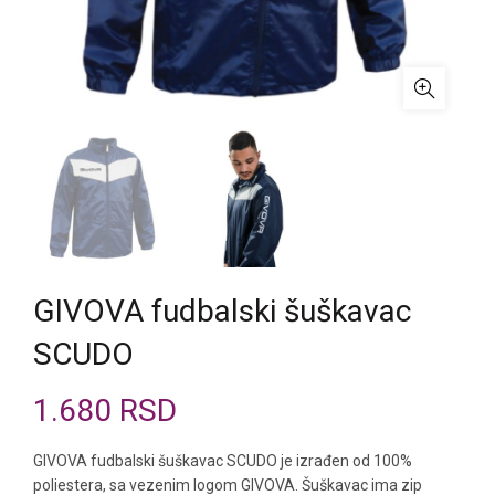
GIVOVA fudbalski šuškavac
SCUDO
1.680
RSD
GIVOVA fudbalski šuškavac SCUDO je izrađen od 100%
poliestera, sa vezenim logom GIVOVA. Šuškavac ima zip