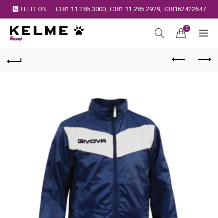
TELEFON:
+381 11 285 3000
,
+381 11 285 2929
,
+38162422647
0