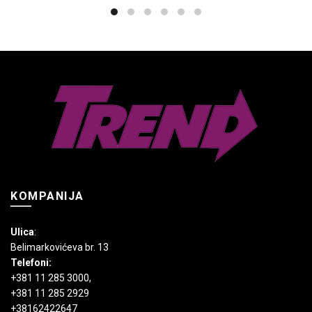
više
varijanti.
Opcije
mogu
biti
izabrane
na
stranici
proizvoda.
KOMPANIJA
Ulica
:
Belimarkovićeva br. 13
Telefoni:
+381 11 285 3000
,
+381 11 285 2929
+38162422647