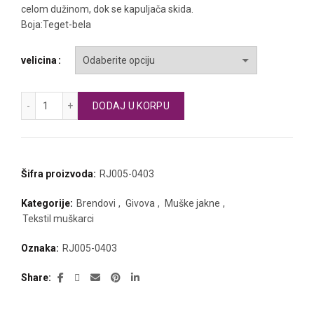
celom dužinom, dok se kapuljača skida.
Boja:Teget-bela
velicina
GIVOVA fudbalski šuškavac SCUDO količina
DODAJ U KORPU
Šifra proizvoda:
RJ005-0403
Kategorije:
Brendovi
,
Givova
,
Muške jakne
,
Tekstil muškarci
Oznaka:
RJ005-0403
Share