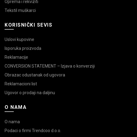
Oprema i rekviziti
Tekstil muškarci
KORISNIČKI SEVIS
Uslovi kupovine
Isporuka proizvoda
Reklamacije
CONVERSION STATEMENT – Izjava o konverziji
Obrazac odustanak od ugovora
Reklamacioni list
Ugovor o prodaji na daljinu
O NAMA
O nama
Podaci o firmi Trendcoo d.o.o.