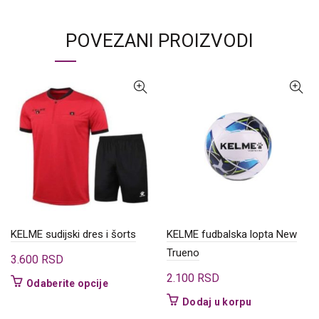
POVEZANI PROIZVODI
KELME sudijski dres i šorts
KELME fudbalska lopta New
Trueno
3.600
RSD
2.100
RSD
Ovaj
Odaberite opcije
proizvod
Dodaj u korpu
ima