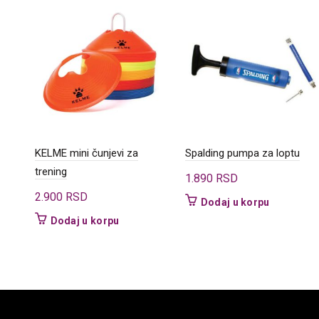
KELME mini čunjevi za
Spalding pumpa za loptu
trening
1.890
RSD
2.900
RSD
Dodaj u korpu
Dodaj u korpu