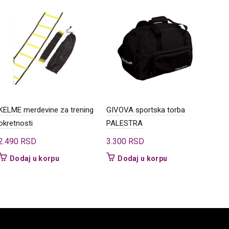
KELME merdevine za trening
GIVOVA sportska torba
KEL
okretnosti
PALESTRA
2.3
2.490
RSD
3.300
RSD
Dodaj u korpu
Dodaj u korpu