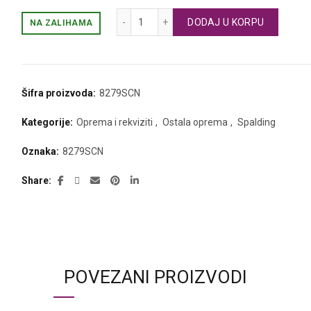
Spalding mrežica za koš količina
DODAJ U KORPU
NA ZALIHAMA
Šifra proizvoda:
8279SCN
Kategorije:
Oprema i rekviziti
,
Ostala oprema
,
Spalding
Oznaka:
8279SCN
Share
POVEZANI PROIZVODI