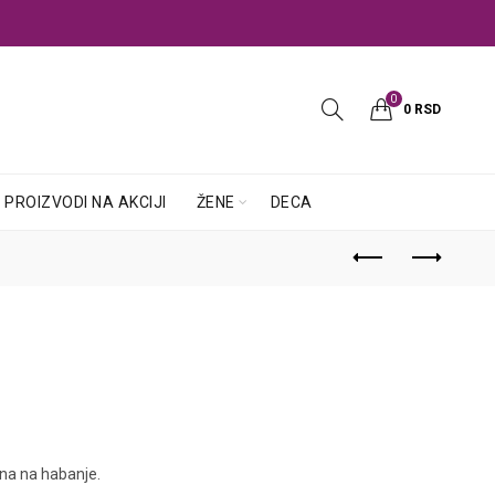
0
0
RSD
PROIZVODI NA AKCIJI
ŽENE
DECA
rna na habanje.