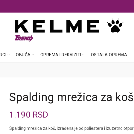
RCI
OBUĆA
OPREMA I REKVIZITI
OSTALA OPREMA
Spalding mrežica za koš
1.190
RSD
Spalding mrežica za koš, izrađena je od poliestera i izuzetno otpo