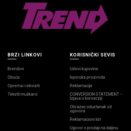
biti
izabrane
na
stranici
proizvoda.
BRZI LINKOVI
KORISNIČKI SEVIS
Brendovi
Uslovi kupovine
Obuća
Isporuka proizvoda
Oprema i rekviziti
Reklamacije
Tekstil muškarci
CONVERSION STATEMENT –
Izjava o konverziji
Obrazac odustanak od
ugovora
Reklamacioni list
Ugovor o prodaji na daljinu