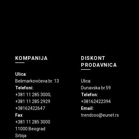
KOMPANIJA
DISKONT
PRODAVNICA
Ulica
:
Belimarkovićeva br. 13
Ulica:
Telefoni:
Dunavska br.59
+381 11 285 3000
,
Telefon:
+381 11 285 2929
+38162422394
+38162422647
Email:
Fax
:
trendcoo@eunet.rs
+381 11 285 3000
11000 Beograd
Srbija