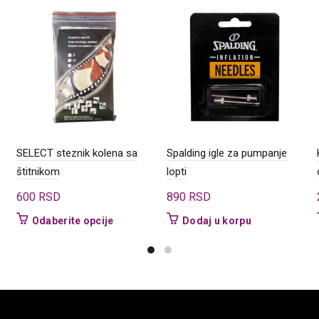
SELECT steznik kolena sa
Spalding igle za pumpanje
štitnikom
lopti
600
RSD
890
RSD
Ovaj
Odaberite opcije
Dodaj u korpu
proizvod
ima
više
varijanti.
Opcije
mogu