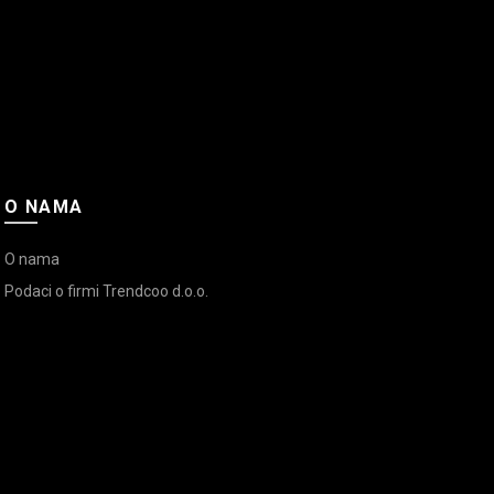
O NAMA
O nama
Podaci o firmi Trendcoo d.o.o.