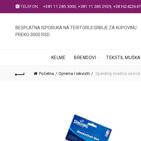
TELEFON:
+381 11 285 3000
,
+381 11 285 2929
,
+38162422647
BESPLATNA ISPORUKA NA TERITORIJI SRBIJE ZA KUPOVINU
PREKO 3000 RSD
KELME
BRENDOVI
TEKSTIL MUŠKA
Početna
Oprema i rekviziti
Spalding mrežica za koš